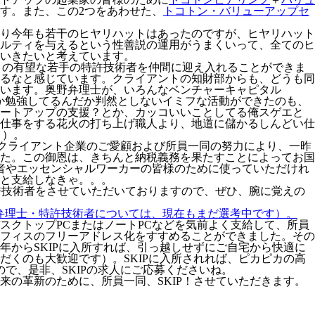
す。また、この2つをあわせた、
トコトン・バリューアップセ
り今年も若干のヒヤリハットはあったのですが、ヒヤリハット
ルティを与えるという性善説の運用がうまくいって、全てのヒ
いきたいと考えています。
くの有望な若手の特許技術者を仲間に迎え入れることができま
るなと感じています。クライアントの知財部からも、どうも同
います。奥野弁理士が、いろんなベンチャーキャピタル
か勉強してるんだか判然としないイミフな活動ができたのも、
タートアップの支援？とか、カッコいいことしてる俺スゲエと
仕事をする花火の打ち上げ職人より、地道に儲かるしんどい仕
・）。
ず、クライアント企業のご愛顧および所員一同の努力により、一昨
た。この御恩は、きちんと納税義務を果たすことによってお国
者やエッセンシャルワーカーの皆様のために使っていただけれ
と支給しなきゃ。。。
特許技術者をさせていただいておりますので、ぜひ、腕に覚えの
の弁理士・特許技術者については、現在もまだ選考中です）。
クトップPCまたはノートPCなどを気前よく支給して、所員
フィスのフリーアドレス化をすすめることができました。その
からSKIPに入所すれば、引っ越しせずにご自宅から快適に
くのも大歓迎です）。SKIPに入所されれば、ピカピカの高
で、是非、SKIPの求人にご応募くださいね。
の革新のために、所員一同、SKIP！させていただきます。