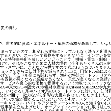
ロ災の御礼
勃発で、世界的に資源・エネルギー・食糧の価格が高騰して、い
えてしまっていたので、相変わらず特にトラブルもなく淡々と所
するときや、スーパーで買物をするときなどに、インフレを実
ている特許事務所も珍しいといいうことで、機械・電気・制御・
けて、それをこなすために人材の増強（今年もたくさんの人材
す（さすがに、こんなご時世ですので喜ぶわけにはいきません
ナショックでさらに知財予算が減らされた上に、円安ドル高によ
おかげで、円安ドル高にも関わらず、海外の特許ポートフォリオ
いつも景気が悪くなると業績が良くなり、景気が良くなると業績
サービスを良心的な価格で提供するという地味でストイックな
東大IPCや阪大VCや農林水産省 AgriFood SBIR2022
て、いわゆるIT系やバイオ系のスタートアップに対して、知財
の特許調査や鑑定などの面で、微力ながら多彩な支援をさせていただき
それでお金が儲かることなどないのですが、スタートアップが
ーキャピタル（VC）やアクセラレータの中の人と知り合いに
、新規事業を立ち上げたり、オープンイノベーションに取り組む
の経験をもとにして、これまでの支援ノウハウを凝縮してスタ