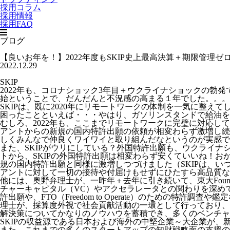
採用コラム
採用情報
採用FAQ
ブログ
【良いお年を！】2022年度もSKIP史上最高決算＋期限管理ゼ
2022.12.29
SKIP
2022年も、コロナショック3年目＋ウクライナショックの
始ということで、だんだんと不況感の高まる１年でした。。。
SKIPは、既に2020年にリモートワークの体制を一気に整
困ったことといえば・・・やはり、ガソリンスタンドで給油を
むしろ、2022年も、ここまでリモートワークに完璧に対応し
アントからの新規の国内特許出願の依頼が相変わらず激増し続
しくみんなで仲良くワイワイと取り組んだなというのが実感で
また、SKIPがウリにしている？外国特許出願も、ウクライ
トから、SKIPの外国特許出願は相変わらず安くていいね！
規の国内特許出願と同様に激増しつづけました（SKIPは、
アントに対して一切の接待や付届けもせずにひたすら高品質な
他には、奥野弁理士が、一昨年＋去年に引き続いて、東大FoundXや
チャーキャピタル（VC）やアクセラレータとの関わりを深め
許出願や、FTO（Freedom to Operate）のため
理士が、採算度外視で社会貢献活動の一環として行っており、
解決策についてかなりのノウハウを蓄積でき、多くのベンチャ
SKIPの収益源である日本および海外の中堅企業～大企業が
また、これまでの多くのスタートアップの知財戦略面の支援