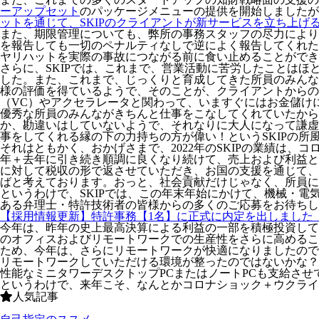
ーアップセット
のパッケージメニューの提供を開始しましたが
ットを通じて、SKIPのクライアントが新サービスを立ち上げ
また、期限管理についても、弊所の事務スタッフの尽力により
を報告しても一切のペナルティなしで逆によく報告してくれた
ヤリハットを実際の事故につながる前に食い止めることができ
さらに、SKIPでは、これまで、営業活動に苦労したことは
した。また、これまで、じっくりと育成してきた所員のみんな
様の評価を得ているようで、そのことが、クライアントからの
（VC）やアクセラレータと関わって、いますぐにはお金儲け
優秀な所員のみんながきちんと仕事をこなしてくれていたか
か、勘違いはしていないようで、それなりに大人になって謙虚
事をしてくれる縁の下の力持ちの方が偉い！というSKIPの
それはともかく、おかげさまで、2022年のSKIPの業績は
年＋去年に引き続き順調に良くなり続けて、売上および利益と
に対して税収の形で返させていただき、お国の支援を通じて、
ばと考えております。おっと、社会貢献だけじゃなく、所員に
というわけで、SKIPでは、この年末年始にかけて、機械・電
ある弁理士・特許技術者の皆様からの多くのご応募をお待ちし
【採用情報更新】特許事務【1名】に正式に内定を出しました
今年は、昨年の史上最高決算による利益の一部を積極投資して
のオフィスおよびリモートワークでの生産性をさらに高めるこ
ため、今年は、さらにリモートワークが快適になりましたので
リモートワークしていただける環境が整ったのではないかな？
性能なミニタワーデスクトップPCまたはノートPCも支給させ
というわけで、来年こそ、なんとかコロナショック＋ウクライ
人気記事