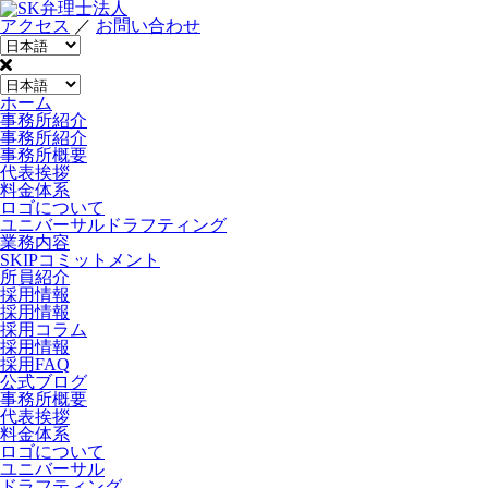
アクセス
／
お問い合わせ
ホーム
事務所紹介
事務所紹介
事務所概要
代表挨拶
料金体系
ロゴについて
ユニバーサルドラフティング
業務内容
SKIPコミットメント
所員紹介
採用情報
採用情報
採用コラム
採用情報
採用FAQ
公式ブログ
事務所概要
代表挨拶
料金体系
ロゴについて
ユニバーサル
ドラフティング