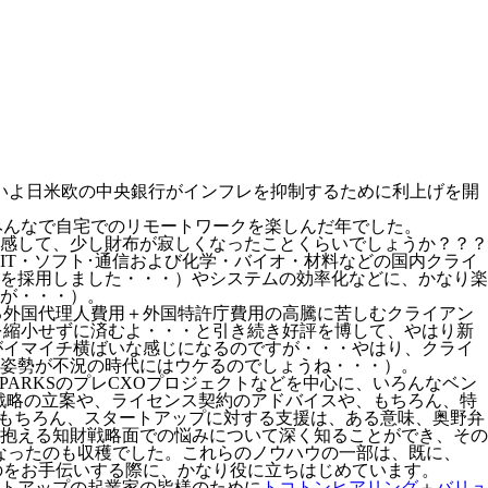
よいよ日米欧の中央銀行がインフレを抑制するために利上げを開
員みんなで自宅でのリモートワークを楽しんだ年でした。
感して、少し財布が寂しくなったことくらいでしょうか？？？
IT・ソフト･通信および化学・バイオ・材料などの国内クライ
を採用しました・・・）やシステムの効率化などに、かなり楽
が・・・）。
る外国代理人費用＋外国特許庁費用の高騰に苦しむクライアン
を縮小せずに済むよ・・・と引き続き好評を博して、やはり新
がイマイチ横ばいな感じになるのですが・・・やはり、クライ
姿勢が不況の時代にはウケるのでしょうね・・・）。
や九大PARKSのプレCXOプロジェクトなどを中心に、いろんなベン
戦略の立案や、ライセンス契約のアドバイスや、もちろん、特
ました。もちろん、スタートアップに対する支援は、ある意味、奥野弁
抱える知財戦略面での悩みについて深く知ることができ、その
なったのも収穫でした。これらのノウハウの一部は、既に、
のをお手伝いする際に、かなり役に立ちはじめています。
ートアップの起業家の皆様のために
トコトンヒアリング
＋
バリュ