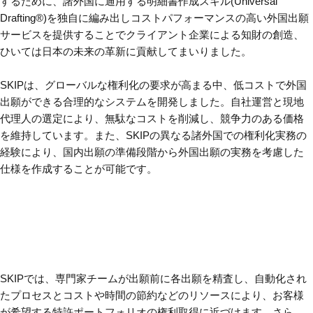
するために、諸外国に通用する明細書作成スキル(Universal
Drafting®)を独自に編み出しコストパフォーマンスの高い外国出願
サービスを提供することでクライアント企業による知財の創造、
ひいては日本の未来の革新に貢献してまいりました。
SKIPは、グローバルな権利化の要求が高まる中、低コストで外国
出願ができる合理的なシステムを開発しました。自社運営と現地
代理人の選定により、無駄なコストを削減し、競争力のある価格
を維持しています。また、SKIPの異なる諸外国での権利化実務の
経験により、国内出願の準備段階から外国出願の実務を考慮した
仕様を作成することが可能です。
SKIPでは、専門家チームが出願前に各出願を精査し、自動化され
たプロセスとコストや時間の節約などのリソースにより、お客様
が希望する特許ポートフォリオの権利取得に近づけます。さら