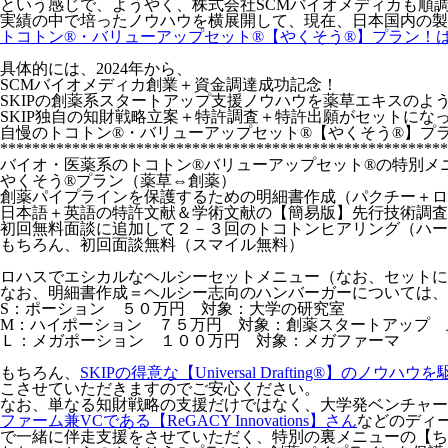
という感じで、ようやく、株式会社SCMバイオメディカも順調
実績の中で培ったノウハウを横展開して、現在、日本国内の製
トコトン®・バリューアップセット®【やくそう®】プラン！
具体的には、2024年から、
SCMバイオメディカ創業＋資金調達成功記念！
SKIPの創薬系スタートアップ支援ノウハウを薬草エキスのよ
SKIP独自の知財戦略立案＋特許調査＋特許出願がセットにな
自慢のトコトン®・バリューアップセット®【やくそう®】プ
********************************************************
バイオ・医薬系のトコトン®バリューアップセット®の特別メ
やくそう®プラン（薬草⇔創薬）
創薬パイプラインを保護するための明細書作成（パクチー＋
日本語＋英語の特許文献＆学術文献の【簡易版】先行技術調
初回無料面談に追加して２－３回のトコトンヒアリング（ハー
もちろん、初回面談無料（スマイル無料）
ロハスでエシカルなヘルシーセットメニュー（なお、セットに
なお、明細書作成＝ヘルシー志向のハンバーガーについては、
S：ポーション ５０万円 対象：大学の研究室
M：ハイポーション ７５万円 対象：創薬スタートアップ 
Ｌ：メガポーション １００万円 対象：メガファーマ
もちろん、
SKIPの得意な【Universal Drafting®】のノウハウを
こさせていただきますのでご安心ください。
なお、単なる知財戦略の支援だけではなく、大学発ベンチャー
ファーム兼VCである【ReGACY Innovations】さん
などのディ
で一緒に伴走支援をさせていただく、特別の裏メニューの【