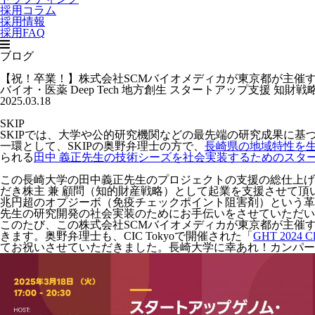
採用コラム
採用情報
採用FAQ
ブログ
【祝！卒業！】株式会社SCMバイオメディカが東京都が主催する「Startup Ge
バイオ・医薬
Deep Tech
地方創生
スタートアップ支援
知財戦
2025.03.18
SKIP
SKIPでは、大学や公的研究機関などの最先端の研究成果に
一環として、SKIPの奥野弁理士の方で、
長崎県の地域特性を
られる
田中 義正先生の技術シーズを社会実装するためのスタ
この長崎大学の田中義正先生のプロジェクトの支援の総仕上げ
だき株主 兼 顧問（知的財産戦略）として起業を支援させて
兆円超のオプジーボ（免疫チェックポイント阻害剤）という革
先生の研究開発の社会実装のためにお手伝いをさせていただい
このたび、この株式会社SCMバイオメディカが東京都が主催
きます。奥野弁理士も、CIC Tokyoで開催された「
GHT 202
てお祝いさせていただきました。長崎大学に幸あれ！カンパー