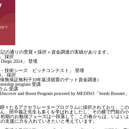
下記の通りの受賞＋採択＋資金調達の実績があります。
期」 採択
go 2024」 登壇
・技術シーズ ピッチコンテスト」 登壇
024」 採択
担保無保証無利子10年返済据置のデット資金調達）
torship program 受講
グラム 受講
and Boost Program powered by MEDISO「Seeds Boos
錚々たるアクセラレータープログラムに採択されており、この
ん、田中義正先生も多くを学ばれましたし、その横で門前の小
業初期のお勉強フェーズは一段落して、この春からは、いよい
業の支援に力を入れていきたいと考えています。