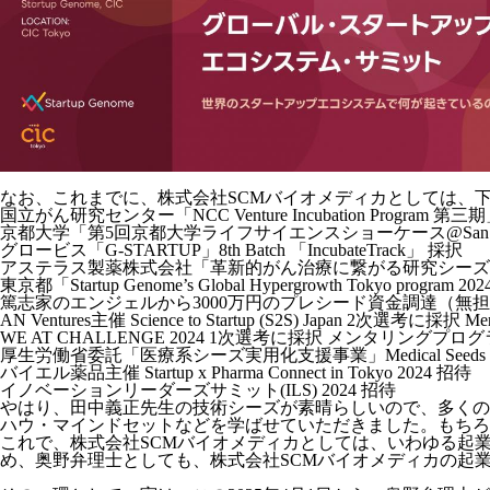
なお、これまでに、株式会社SCMバイオメディカとしては、
国立がん研究センター「NCC Venture Incubation Program 第三
京都大学「第5回京都大学ライフサイエンスショーケース@San Die
グロービス「G-STARTUP」8th Batch 「IncubateTrack」 採択
アステラス製薬株式会社「革新的がん治療に繋がる研究シーズ
東京都「Startup Genome’s Global Hypergrowth Tokyo program 2
篤志家のエンジェルから3000万円のプレシード資金調達（無
AN Ventures主催 Science to Startup (S2S) Japan 2次選考に採択 Men
WE AT CHALLENGE 2024 1次選考に採択 メンタリングプロ
厚生労働省委託「医療系シーズ実用化支援事業」Medical Seeds Discover 
バイエル薬品主催 Startup x Pharma Connect in Tokyo 2024 招待
イノベーションリーダーズサミット(ILS) 2024 招待
やはり、田中義正先生の技術シーズが素晴らしいので、多くの
ハウ・マインドセットなどを学ばせていただきました。もちろ
これで、株式会社SCMバイオメディカとしては、いわゆる起
め、奥野弁理士としても、株式会社SCMバイオメディカの起