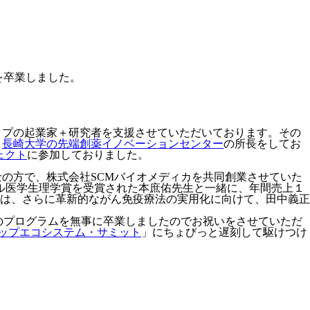
24」を卒業しました。
ップの起業家＋研究者を支援させていただいております。その
、
長崎大学の先端創薬イノベーションセンター
の所長をしてお
ェクト
に参加しておりました。
士の方で、株式会社SCMバイオメディカを共同創業させていた
ル医学生理学賞を受賞された本庶佑先生と一緒に、年間売上１
は、さらに革新的ながん免疫療法の実用化に向けて、田中義正
のプログラムを無事に卒業しましたのでお祝いをさせていただ
タートアップエコシステム・サミット
」にちょびっと遅刻して駆けつけ