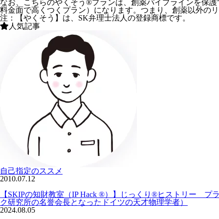
なお、こちらのやくそう®プランは、創薬パイプラインを保護
料金面で高くつくプラン）になります。つまり、創薬以外のリ
注：【やくそう】は、SK弁理士法人の登録商標です。
人気記事
自己指定のススメ
2010.07.12
【SKIPの知財教室（IP Hack ®）】じっくり®ヒスト
ク研究所の名誉会長となったドイツの天才物理学者）
2024.08.05