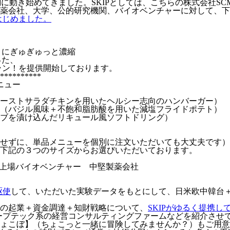
に動き始めてきました。SKIPとしては、こちらの株式会社S
薬会社、大学、公的研究機関、バイオベンチャーに対して、下
はじめました。
うにぎゅぎゅっと濃縮
った、
ラン！を提供開始しております。
**********
ニュー
ローストサラダチキンを用いたヘルシー志向のハンバーガー）
査（バジル風味＋不飽和脂肪酸を用いた減塩フライドポテト）
ブを漬け込んだリキュール風ソフトドリング）
せずに、単品メニューを個別に注文いただいても大丈夫です）
下記の３つのサイズからお選びいただいております。
上場バイオベンチャー 中堅製薬会社
駆使
して、いただいた実験データをもとにして、日米欧中韓台
の起業＋資金調達＋知財戦略について、
SKIPがゆるく提携
ープテック系の経営コンサルティングファームなどを紹介させ
ちょこぼ】（ちょこっと一緒に冒険してみませんか？）もご用