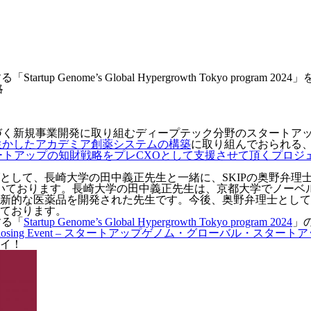
nome’s Global Hypergrowth Tokyo program 20
略
基づく新規事業開発に取り組むディープテック分野のスタートア
生かしたアカデミア創薬システムの構築
に取り組んでおられる
ートアップの知財戦略をプレCXOとして支援させて頂くプロジ
として、長崎大学の田中義正先生と一緒に、SKIPの奥野弁理
頂いております。長崎大学の田中義正先生は、京都大学でノーベ
新的な医薬品を開発された先生です。今後、奥野弁理士として
ております。
する「
Startup Genome’s Global Hypergrowth Tokyo program 2024
」
4 Closing Event – スタートアップゲノム・グローバル・ス
イ！