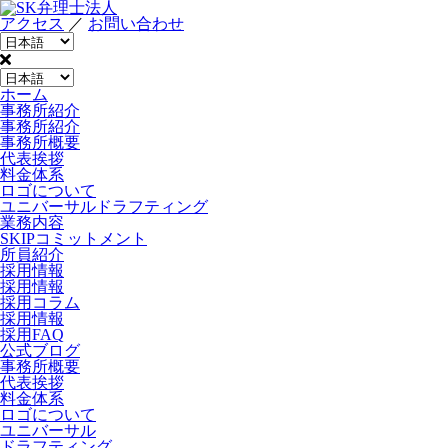
アクセス
／
お問い合わせ
ホーム
事務所紹介
事務所紹介
事務所概要
代表挨拶
料金体系
ロゴについて
ユニバーサルドラフティング
業務内容
SKIPコミットメント
所員紹介
採用情報
採用情報
採用コラム
採用情報
採用FAQ
公式ブログ
事務所概要
代表挨拶
料金体系
ロゴについて
ユニバーサル
ドラフティング