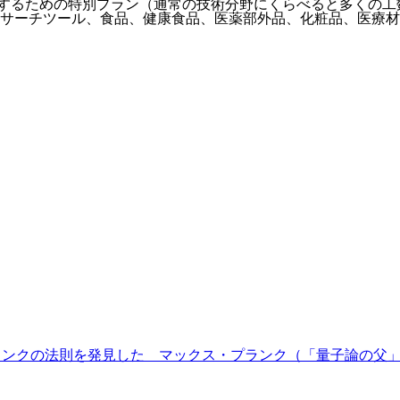
するための特別プラン（通常の技術分野にくらべると多くの工
サーチツール、食品、健康食品、医薬部外品、化粧品、医療材
リー プランクの法則を発見した マックス・プランク（「量子論