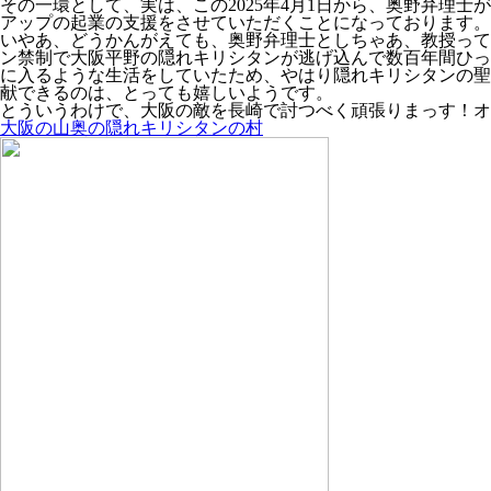
その一環として、実は、この2025年4月1日から、奥野弁理士
アップの起業の支援をさせていただくことになっております。
いやあ、どうかんがえても、奥野弁理士としちゃあ、教授って
ン禁制で大阪平野の隠れキリシタンが逃げ込んで数百年間ひっ
に入るような生活をしていたため、やはり隠れキリシタンの聖
献できるのは、とっても嬉しいようです。
とういうわけで、大阪の敵を長崎で討つべく頑張りまっす！オ
大阪の山奥の隠れキリシタンの村