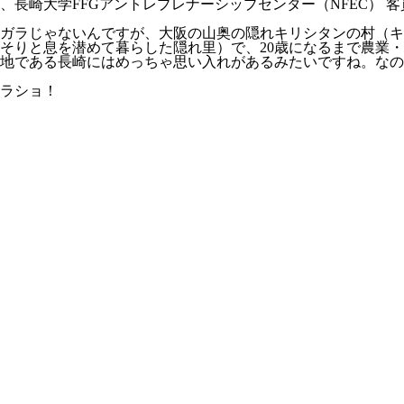
が、長崎大学FFGアントレプレナーシップセンター（NFEC） 
ガラじゃないんですが、大阪の山奥の隠れキリシタンの村（キ
そりと息を潜めて暮らした隠れ里）で、20歳になるまで農業
地である長崎にはめっちゃ思い入れがあるみたいですね。なの
ラショ！