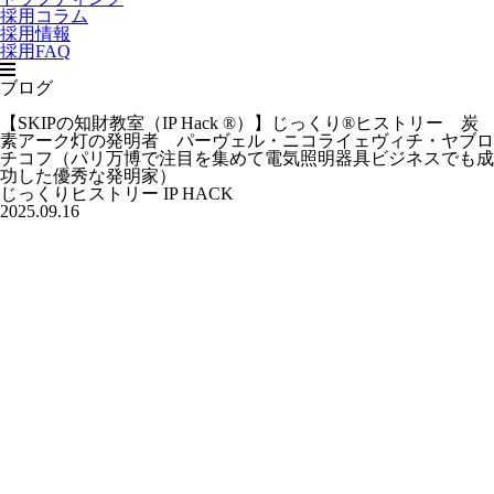
採用コラム
採用情報
採用FAQ
ブログ
【SKIPの知財教室（IP Hack ®）】じっくり®ヒストリー 炭
素アーク灯の発明者 パーヴェル・ニコライェヴィチ・ヤブロ
チコフ（パリ万博で注目を集めて電気照明器具ビジネスでも成
功した優秀な発明家）
じっくりヒストリー
IP HACK
2025.09.16