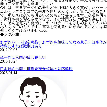
池（二次電池）を発明しました。
今回は、炭素アーク灯の発明と実用化に大きく貢献したパーヴ
ェル・ヤブロチコフの生涯を振り返りました。電気があること
で、私たちは夜でも明るい光のもとで暮らせます。夜道を照ら
す街灯や街を彩るネオンなど、その活用方法は幅広く存在しま
す。そんな電気の発展は、ヤブロチコフをはじめ多くの人々の
尽力あってのものです。電気を使える生活が送れることには感
謝しなくてはなりませんね。
人気記事
あずきバー（指定商品：あずきを加味してなる菓子）は字体が
特殊にすれば識別力あり
2012.09.03
単一性は米国が最も厳しい
2015.10.27
日本特許出願：拒絶査定受領後の対応整理
2026.01.14