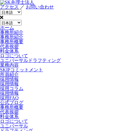
アクセス
／
お問い合わせ
ホーム
事務所紹介
事務所紹介
事務所概要
代表挨拶
料金体系
ロゴについて
ユニバーサルドラフティング
業務内容
SKIPコミットメント
所員紹介
採用情報
採用情報
採用コラム
採用情報
採用FAQ
公式ブログ
事務所概要
代表挨拶
料金体系
ロゴについて
ユニバーサル
ドラフティング