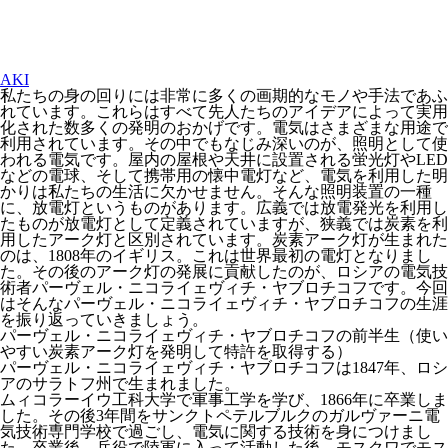
AKI
私たちの身の回りには非常に多くの画期的なモノや手法であふ
れています。これらはすべて先人たちのアイデアによって実用
化された数多くの発明のおかげです。電気はさまざまな用途で
利用されています。その中でもなじみ深いのが、照明として使
われる電気です。屋内の屋根や天井に設置される蛍光灯やLED
などの電球、そして携帯用の懐中電灯など、電気を利用した明
かりは私たちの生活に欠かせません。そんな照明装置の一種
に、放電灯というものがあります。広義では放電発光を利用し
たものが放電灯として定義されていますが、狭義では炭素を利
用したアーク灯と区別されています。炭素アーク灯が生まれた
のは、1808年のイギリス。これは世界最初の電灯となりまし
た。その後のアーク灯の発展に貢献したのが、ロシアの電気技
術者パーヴェル・ニコライェヴィチ・ヤブロチコフです。今回
はそんなパーヴェル・ニコライェヴィチ・ヤブロチコフの生涯
を振り返っていきましょう。
パーヴェル・ニコライェヴィチ・ヤブロチコフの前半生（使い
やすい炭素アーク灯を発明して特許を取得する）
パーヴェル・ニコライェヴィチ・ヤブロチコフは1847年、ロシ
アのサラトフ州で生まれました。
ムィコラーイウ工科大学で軍事工学を学び、1866年に卒業しま
した。その後3年間をサンクトペテルブルクのガルヴァーニ電
気技術専門学校で過ごし、電気に関する技術を身につけまし
た。卒業後、兵役で陸軍に入って活動した後、モスクワでモス