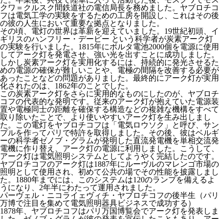
クワ＝クルスク間鉄道社の電信局長を務めました。ヤブロチコ
フは電気工学の実験をするための工房を開設し、これはその後
の彼の人生において重要な拠点となりました。
その頃、電灯の世界は革新を迎えていました。19世紀初頭、イ
ギリスのハンフリー・デービー という科学者が炭素アーク灯
の実験を行いました。1815年にボルタ電池2000個を電源に使用
してアーク灯を発電させ、強い光を出すことに成功しました。
しかし炭素アーク灯を実用化するには、持続的に発光させるた
めの電源の確保が難しいことや、電極の間隔を改善する必要が
あったことなどの問題がありました。最終的にアーク灯が実用
化されたのは、1862年のことでした。
この炭素アーク灯をさらに実用的なものにしたのが、ヤブロチ
コフの代表的な発明です。従来のアーク灯が抱えていた電源装
置や電極同士の距離を確保する構造などの複雑な機構をすべて
取り除いたことで、より使いやすいアーク灯を生み出しまし
た。この電灯をヤブロチコフは「電気ロウソク」と呼び、サン
プルを作ってパリで特許を取得しました。その後、彼はベルギ
ーの科学者ゼノブ・グラムが発明した直流発電機を単相交流発
電機に作り替え、アーク灯の電源に利用しました。こうして、
アーク灯は電気照明システムとしてようやく完結したのです。
ヤブロチコフのアーク灯は1887年にルーヴルのマレンゴ市場の
照明として使用され、初めて公共の場でその性能を披露しまし
た。1880年までには、このシステムは120のランプを備えるよ
うになり、2年半にわたって運用されました。
パーヴェル・ニコライェヴィチ・ヤブロチコフの後半生（パリ
万博で注目を集めて電気照明器具ビジネスで成功する）
1878年、ヤブロチコフはパリ万国博覧会でアーク灯を発表しま
した。ゼノブ・グラムが彼の発表を宣伝したこともあり、アー