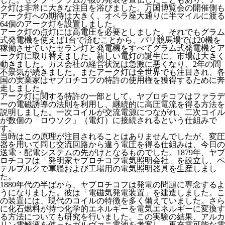
ク灯は非常に大きな注目を浴びました。万国博覧会の開催側も
アーク灯への期待は大きく、オペラ座大通りに半マイルに渡る
64個のアーク灯を設置しました。
アーク灯の点灯には高電圧を必要としました。それでもグラム
式発電機を使えば1台で済むことから、パリ競馬場では20機を
稼働させていたセラン灯と発電機をすべてグラム式発電機とア
ーク灯に取り替えました。新しい電灯の誕生に、市場は大きく
動きました。ガス会社の経営状況は急激に悪くなり、2年の間
不景気が続きました。またアーク灯は全世界でも注目され、各
国の実業家はヤブロチコフの特許の使用権を獲得するために奔
走しました。
アーク灯に関する特許の一部として、ヤブロチコフはファラデ
ーの電磁誘導の法則を利用し、継続的に高圧電流を得る方法を
説明しました。一次コイルが交流電源につながれ、二次コイル
が数個の「ロウソク」（電灯）に接続されるという仕組みで
す。
当時はこの原理が注目されることはありませんでしたが、変圧
器を用いて同じ交流回路から違う電圧を得る仕組みは、今日の
送電・配電システムの先がけとなるものでした。1879年、ヤブ
ロチコフは「発明家ヤブロチコフ電気照明会社」を設立し、ペ
テルブルクで軍艦および工場用の電気照明器具を生産しまし
た。
1880年代の半ばから、ヤブロチコフは発電の問題に専念するよ
うになりました。彼は「電磁気発電装置」を建造しました。こ
の装置には、現代のコイルの特徴を多く備えていました。さら
に化石燃料が持つ化学的エネルギーを電気エネルギーに変換す
る方法についても研究を行いました。この実験の結果、アルカ
リン電解液を使ったガルヴァニ電池を考案し、再充電可能な電