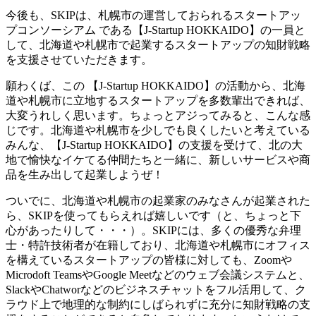
今後も、SKIPは、札幌市の運営しておられるスタートアッ
プコンソーシアム である【J-Startup HOKKAIDO】の一員と
して、北海道や札幌市で起業するスタートアップの知財戦略
を支援させていただきます。
願わくば、この 【J-Startup HOKKAIDO】の活動から、北海
道や札幌市に立地するスタートアップを多数輩出できれば、
大変うれしく思います。ちょっとアジってみると、こんな感
じです。北海道や札幌市を少しでも良くしたいと考えている
みんな、【J-Startup HOKKAIDO】の支援を受けて、北の大
地で愉快なイケてる仲間たちと一緒に、新しいサービスや商
品を生み出して起業しようぜ！
ついでに、北海道や札幌市の起業家のみなさんが起業された
ら、SKIPを使ってもらえれば嬉しいです（と、ちょっと下
心があったりして・・・）。SKIPには、多くの優秀な弁理
士・特許技術者が在籍しており、北海道や札幌市にオフィス
を構えているスタートアップの皆様に対しても、Zoomや
Microdoft TeamsやGoogle Meetなどのウェブ会議システムと、
SlackやChatworなどのビジネスチャットをフル活用して、ク
ラウド上で地理的な制約にしばられずに充分に知財戦略の支