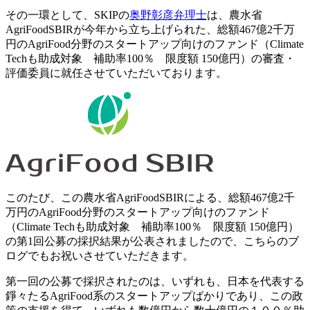
その一環として、SKIPの
奥野彰彦弁理士
は、農水省
AgriFoodSBIRが今年から立ち上げられた、総額467億2千万
円のAgriFood分野のスタートアップ向けのファンド（Climate
Techも助成対象 補助率100％ 限度額 150億円）の審査・
評価委員に就任させていただいております。
このたび、この農水省AgriFoodSBIRによる、総額467億2千
万円のAgriFood分野のスタートアップ向けのファンド
（Climate Techも助成対象 補助率100％ 限度額 150億円）
の第1回公募の採択結果が公表されましたので、こちらのブ
ログでもお祝いさせていただきます。
第一回の公募で採択されたのは、いずれも、日本を代表する
錚々たるAgriFood系のスタートアップばかりであり、この政