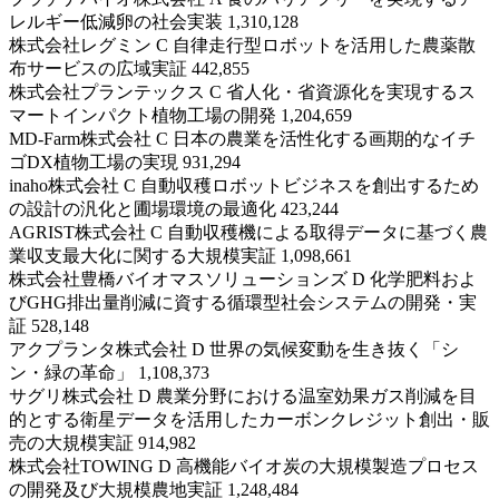
レルギー低減卵の社会実装 1,310,128
株式会社レグミン C 自律走行型ロボットを活用した農薬散
布サービスの広域実証 442,855
株式会社プランテックス C 省人化・省資源化を実現するス
マートインパクト植物工場の開発 1,204,659
MD-Farm株式会社 C 日本の農業を活性化する画期的なイチ
ゴDX植物工場の実現 931,294
inaho株式会社 C 自動収穫ロボットビジネスを創出するため
の設計の汎化と圃場環境の最適化 423,244
AGRIST株式会社 C 自動収穫機による取得データに基づく農
業収支最大化に関する大規模実証 1,098,661
株式会社豊橋バイオマスソリューションズ D 化学肥料およ
びGHG排出量削減に資する循環型社会システムの開発・実
証 528,148
アクプランタ株式会社 D 世界の気候変動を生き抜く「シ
ン・緑の革命」 1,108,373
サグリ株式会社 D 農業分野における温室効果ガス削減を目
的とする衛星データを活用したカーボンクレジット創出・販
売の大規模実証 914,982
株式会社TOWING D 高機能バイオ炭の大規模製造プロセス
の開発及び大規模農地実証 1,248,484