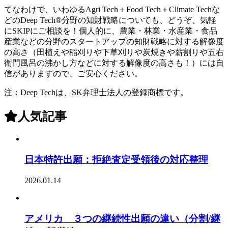
てなわけで、いわゆるAgri Tech＋Food Tech＋Climate Techな
どのDeep Tech®分野の知財戦略についても、どうぞ、気軽
にSKIPにご相談を！個人的に、農業・林業・水産業・食品
産業などの分野のスタートアップの知財戦略に対する解像度
の高さ（田植えや稲刈りや下草刈りや炭焼きや薪割りや五右
衛門風呂の沸かし方などに対する解像度の高さも！）には自
信がありますので、ご安心ください。
注：Deep Techは、SK弁理士法人の登録商標です。
人気記事
日本特許出願：拒絶査定受領後の対応整理
2026.01.14
アメリカ ３つの継続性出願の違い（分割/継