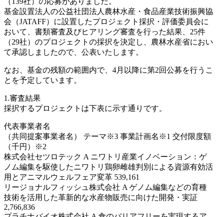
（139社）の応募がありました。
基金設置法人の公益社団法人農林水産・食品産業技術振興協
会（JATAFF）に設置したプロジェクト採択・評価委員会に
おいて、書類審査及びヒアリング審査を行った結果、25件
（29社）のプロジェクトの採択を決定し、農林水産省におい
て承認しましたので、公表いたします。
なお、基金の残額の範囲内で、4月以降に第2回公募を行うこ
とを予定しています。
1.審査結果
採択するプロジェクトは下表に示す通りです。
代表事業者名
（共同提案事業者名） テーマ※3 事業計画名※1 交付限度額
（千円）※2
株式会社セツロテック A ニワトリ産業イノベーション：ゲ
ノム編集を駆使したニワトリ鶏卵雌雄判別による資源有効活
用とアニマルウェルフェア変革 539,161
リージョナルフィッシュ株式会社 A ゲノム編集などの育種
技術を活用した革新的な水産物販売に向けた開発・実証
2,766,836
プラチナバイオ株式会社 A 食のバリアフリーを実現するア