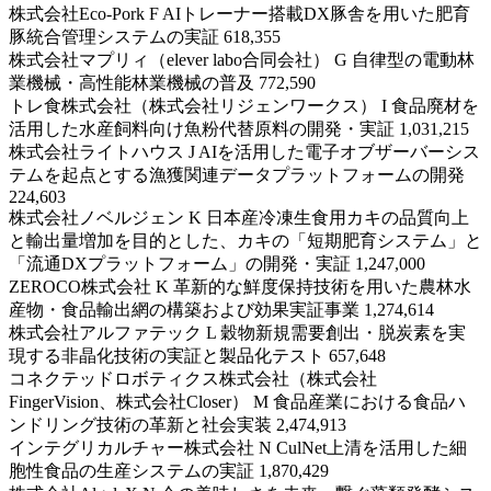
株式会社Eco‐Pork F AIトレーナー搭載DX豚舎を用いた肥育
豚統合管理システムの実証 618,355
株式会社マプリィ（elever labo合同会社） G 自律型の電動林
業機械・高性能林業機械の普及 772,590
トレ食株式会社（株式会社リジェンワークス） I 食品廃材を
活用した水産飼料向け魚粉代替原料の開発・実証 1,031,215
株式会社ライトハウス J AIを活用した電子オブザーバーシス
テムを起点とする漁獲関連データプラットフォームの開発
224,603
株式会社ノベルジェン K 日本産冷凍生食用カキの品質向上
と輸出量増加を目的とした、カキの「短期肥育システム」と
「流通DXプラットフォーム」の開発・実証 1,247,000
ZEROCO株式会社 K 革新的な鮮度保持技術を用いた農林水
産物・食品輸出網の構築および効果実証事業 1,274,614
株式会社アルファテック L 穀物新規需要創出・脱炭素を実
現する非晶化技術の実証と製品化テスト 657,648
コネクテッドロボティクス株式会社（株式会社
FingerVision、株式会社Closer） M 食品産業における食品ハ
ンドリング技術の革新と社会実装 2,474,913
インテグリカルチャー株式会社 N CulNet上清を活用した細
胞性食品の生産システムの実証 1,870,429