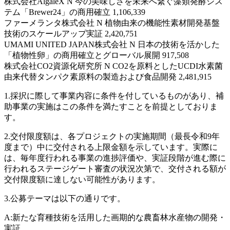
株式会社AlgaleX N 今の美味しさを未来へ繋ぐ藻類発酵シス
テム「Brewer24」の商用確立 1,106,339
ファーメランタ株式会社 N 植物由来の機能性素材開発基盤
技術のスケールアップ実証 2,420,751
UMAMI UNITED JAPAN株式会社 N 日本の技術を活かした
「植物性卵」の商用確立とグローバル展開 917,508
株式会社CO2資源化研究所 N CO2を原料としたUCDI水素菌
由来代替タンパク素原料の製造および食品開発 2,481,915
1.採択に際して事業内容に条件を付しているものがあり、補
助事業の実施はこの条件を満たすことを前提としておりま
す。
2.交付限度額は、各プロジェクトの実施期間（最長令和9年
度まで）中に交付される上限金額を示しています。実際に
は、毎年度行われる事業の進捗評価や、実証段階が進む際に
行われるステージゲート審査の状況次第で、交付される額が
交付限度額に達しない可能性があります。
3.公募テーマは以下の通りです。
A:新たな育種技術を活用した画期的な農畜林水産物の開発・
実証