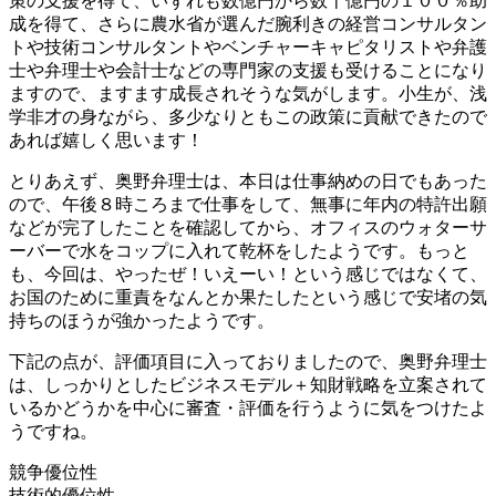
策の支援を得て、いずれも数億円から数十億円の１００％助
成を得て、さらに農水省が選んだ腕利きの経営コンサルタン
トや技術コンサルタントやベンチャーキャピタリストや弁護
士や弁理士や会計士などの専門家の支援も受けることになり
ますので、ますます成長されそうな気がします。小生が、浅
学非才の身ながら、多少なりともこの政策に貢献できたので
あれば嬉しく思います！
とりあえず、奥野弁理士は、本日は仕事納めの日でもあった
ので、午後８時ころまで仕事をして、無事に年内の特許出願
などが完了したことを確認してから、オフィスのウォターサ
ーバーで水をコップに入れて乾杯をしたようです。もっと
も、今回は、やったぜ！いえーい！という感じではなくて、
お国のために重責をなんとか果たしたという感じで安堵の気
持ちのほうが強かったようです。
下記の点が、評価項目に入っておりましたので、奥野弁理士
は、しっかりとしたビジネスモデル＋知財戦略を立案されて
いるかどうかを中心に審査・評価を行うように気をつけたよ
うですね。
競争優位性
技術的優位性