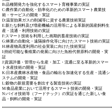
B:品種開発力を強化するスマート育種事業の実証
C:農作業の自動化・効率化のための革新的スマート農業技
術・サービスの開発・実証
D:温室効果ガスの削減等に資する農業技術実証
E:新たな飼料及び増産機械の活用等による革新的国産飼料生
産・流通・利用技術の実証
F:スマート技術を利用した画期的畜産技術の実証
G:林業の自動化・遠隔操作化等に向けたスマート技術の実証
H:林産物高度利用の社会実装に向けた技術実証
I:持続可能な養殖業の発展に向けた魚粉代替原料の開発・実
証
J:資源評価・管理から生産・加工・流通に至る革新的スマー
ト水産技術の開発・実証
K:日本産農林水産物・食品の輸出を加速化する生産・流通シ
ステムの開発・実証
L:穀物の新規需要を創出する製造技術の実証
M:食品産業において活用するスマート技術の開発・実証
N:バイオ技術等（フードテック）の実証を通じた新しい食
品・飼料の開発・実証
*******************************************************