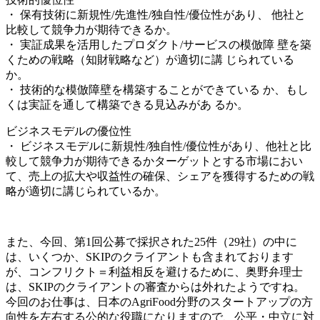
・ 保有技術に新規性/先進性/独自性/優位性があり、 他社と
比較して競争力が期待できるか。
・ 実証成果を活用したプロダクト/サービスの模倣障 壁を築
くための戦略（知財戦略など）が適切に講 じられている
か。
・ 技術的な模倣障壁を構築することができている か、もし
くは実証を通して構築できる見込みがあ るか。
ビジネスモデルの優位性
・ ビジネスモデルに新規性/独自性/優位性があり、他社と比
較して競争力が期待できるかターゲットとする市場におい
て、売上の拡大や収益性の確保、シェアを獲得するための戦
略が適切に講じられているか。
また、今回、第1回公募で採択された25件（29社）の中に
は、いくつか、SKIPのクライアントも含まれております
が、コンフリクト＝利益相反を避けるために、奥野弁理士
は、SKIPのクライアントの審査からは外れたようですね。
今回のお仕事は、日本のAgriFood分野のスタートアップの方
向性を左右する公的な役職になりますので、公平・中立に対