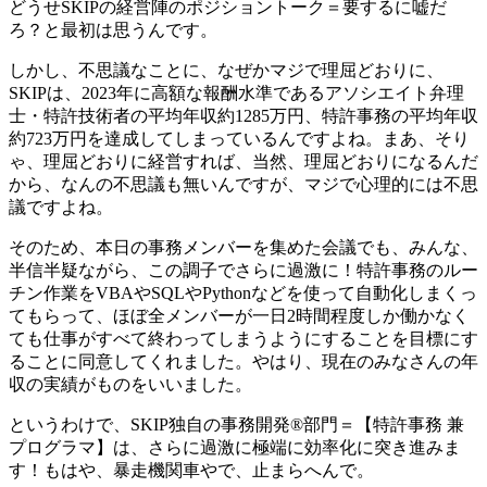
どうせSKIPの経営陣のポジショントーク＝要するに嘘だ
ろ？と最初は思うんです。
しかし、不思議なことに、なぜかマジで理屈どおりに、
SKIPは、2023年に高額な報酬水準であるアソシエイト弁理
士・特許技術者の平均年収約1285万円、特許事務の平均年収
約723万円を達成してしまっているんですよね。まあ、そり
ゃ、理屈どおりに経営すれば、当然、理屈どおりになるんだ
から、なんの不思議も無いんですが、マジで心理的には不思
議ですよね。
そのため、本日の事務メンバーを集めた会議でも、みんな、
半信半疑ながら、この調子でさらに過激に！特許事務のルー
チン作業をVBAやSQLやPythonなどを使って自動化しまくっ
てもらって、ほぼ全メンバーが一日2時間程度しか働かなく
ても仕事がすべて終わってしまうようにすることを目標にす
ることに同意してくれました。やはり、現在のみなさんの年
収の実績がものをいいました。
というわけで、SKIP独自の事務開発®部門＝【特許事務 兼
プログラマ】は、さらに過激に極端に効率化に突き進みま
す！もはや、暴走機関車やで、止まらへんで。