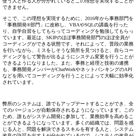
使う人と作る人が分かれているとこの理想を実現することが
できません。
そこで、この理想を実現するために、2016年から事務部門を
「事務開発®部門」に改称し、VBAやSQLの講義を行った
り、自学自習をしてもらってコーディングを勉強してもらっ
ています。最近は、SKIPのほぼ事務開発部門のほぼ全員が
コーディングができる状態です。それによって、普段の業務
を行いながら、ミスをしそうな箇所を見つけると、自らコー
ディングをして警告が出るようにシステム変更を行うことが
できるようになりました。また、事務と経理と技術の連携
も、事務開発メンバーがChatWorkやネットバンキングのAPI
などを用いてコーディングを行うことによって大幅に効率化
されています。
弊所のシステムは、誰でもアップデートすることができ、全
てのバージョンが自動保存されるようになっています。この
ため、誰もがシステム開発に参加して、業務効率を高めるこ
とができるようになっています。多くの組織では、問題を感
じる人と、問題を解決できるスキルを有する人と、システム
改良の許可を出す人が分かれているので、システムの改良が