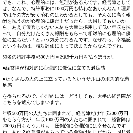
でも、これ、心理的には、無理があるんです。経営陣として
は、なんで、特許事務に1000万円も払わなあかんねん！理屈
ではその方が安く済むのはわかるとしても、そんなに高く報
酬を払うのが心理的に嫌だ！だったら、大損してもいいか
ら、あえて優秀じゃない人材を大量に採用して低い年収を払
って、自分だけたくさん報酬をもらって相対的に心理的に優
位に立ちたい！という気分になるんです。なぜなら、幸福感
というものは、相対評価によって決まるからなんですね。
50名の特許事務×500万円＝2億5千万円を払うほうが、
●経営陣が相対的に心理的に優位に立てる満足感
●たくさんの人の上に立っているというサル山のボス的な満
足感
を得られるので、心理的には、どうしても、大半の経営陣が
こちらを選んでしまいます。
年収500万円の人たちに囲まれて、経営陣だけ年収2000万円
をもらう方が、年収1000万円の人たちに囲まれて、経営陣は
2000万円もらうよりも、圧倒的に心理的には幸せなんです
ね。あれ？経営陣がもらっている金額は同じだから、同じ満