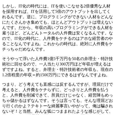
しかし、IT化の時代には、ITを使いこなせる2倍優秀な人材
を採用すれば、ITを活用して5倍のアウトプットを出してく
れるんです。逆に、プログラミングができない人材をどんな
にたくさんかき集めても、ほとんどアウトプットは増えない
んです。だから、年収の高いプログラミングができる人材を
雇うほど、どんどんトータルの人件費は安くなるんです。な
ので、IT化の時代に、人件費をケチるのはアホな経営者のや
ることなんですよね。これからの時代は、絶対に人件費をケ
チっちゃだめなんです。
そうやって浮いた人件費1億5千万円を50名の弁理士・特許技
術社に回せるので、一人当たり300万円ほど年収が増えるは
ずですよね。すると、弁理士・特許技術者の年収も、現在の
1.2倍程度の年収＝約1500万円にできるはずなんですよね。
つまり、どう考えても直感には反するんですが、理屈だけで
考えると、人件費をケチらずに、どっさりと人件費を払う
と、人件費を削減できて、所員だけじゃなく、経営陣もめっ
ちゃ儲かるはずなんです。そうは言っても、そんな理屈どお
り行くのかよ？テキトーな綺麗事言いやがって、俺は騙され
ないぞ！と当然、みんな狐につままれたような感じがして、