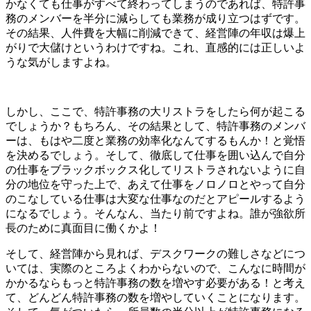
かなくても仕事がすべて終わってしまうのであれば、特許事
務のメンバーを半分に減らしても業務が成り立つはずです。
その結果、人件費を大幅に削減できて、経営陣の年収は爆上
がりで大儲けというわけですね。これ、直感的には正しいよ
うな気がしますよね。
しかし、ここで、特許事務の大リストラをしたら何が起こる
でしょうか？もちろん、その結果として、特許事務のメンバ
ーは、もはや二度と業務の効率化なんてするもんか！と覚悟
を決めるでしょう。そして、徹底して仕事を囲い込んで自分
の仕事をブラックボックス化してリストラされないように自
分の地位を守った上で、あえて仕事をノロノロとやって自分
のこなしている仕事は大変な仕事なのだとアピールするよう
になるでしょう。そんなん、当たり前ですよね。誰が強欲所
長のために真面目に働くかよ！
そして、経営陣から見れば、デスクワークの難しさなどにつ
いては、実際のところよくわからないので、こんなに時間が
かかるならもっと特許事務の数を増やす必要がある！と考え
て、どんどん特許事務の数を増やしていくことになります。