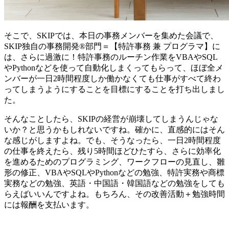
そこで、SKIPでは、本日の事務メンバーを集めた会議で、
SKIP独自の事務開発®部門＝【特許事務 兼 プログラマ】に
は、さらに過激に！特許事務のルーチン作業をVBAやSQL
やPythonなどを使って自動化しまくってもらって、ほぼ全メ
ンバーが一日2時間程度しか働かなくても仕事がすべて終わ
ってしまうようにすることを目標にすることを打ち出しまし
た。
そんなことしたら、SKIPの経営が崩壊してしまうんじゃな
いか？と思うかもしれないですね。確かに、直感的にはそん
な感じがしますよね。でも、そうなったら、一日2時間程度
の仕事を終えたら、残り5時間ほどひたすら、さらに効率化
を進めるためのプログラミング、ワークフローの見直し、雛
形の修正、VBAやSQLやPythonなどの勉強、特許実務や商標
実務などの勉強、英語・中国語・韓国語などの勉強をしても
らえばいいんですよね。もちろん、その改善活動＋勉強時間
には報酬を支払います。