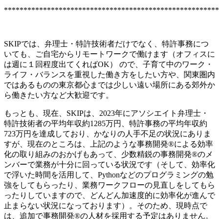
*******************************************************
SKIPでは、弁理士・特許技術者だけでなく、特許事務につ
いても、ご自宅からリモートワークで働けます（オフィスに
は週に１回程度出てくればOK） ので、子育て中のワーク・
ライフ・バランスを重視した働き方をしたい方や、関東圏内
ではあるものの東京都心までは少しい遠い場所にある郊外か
ら働きたい方など大歓迎です。
もっとも、現在、SKIPは、2023年にアソシエイト弁理士・
特許技術者の平均年収約1285万円、特許事務の平均年収約
723万円を達成しており、かなりの人手不足の状況にありま
すが、現在のところは、上記のような事務開発®による効率
化の取り組みのおかげもあって、少数精鋭の事務開発®のメ
ンバーで業務が十分に回っている状況です（そして、効率化
で浮いた時間を活用して、Pythonなどのプログラミングの勉
強をしてもらったり、業務ワークフローの見直しをしてもら
ったりしていますので、どんどん加速度的に効率化が進んで
止まらない状況になっております）。そのため、現時点で
は、追加で事務開発®の人材を採用する予定はありません。