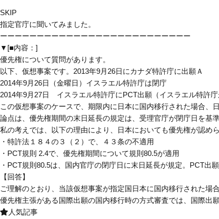
SKIP
指定官庁に聞いてみました。
ーーーーーーーーーーーーーーーーーーーーーーーーーー
▼[■内容：]
優先権について質問があります。
以下、仮想事案です。2013年9月26日にカナダ特許庁に出願Ａ
2014年9月26日（金曜日）イスラエル特許庁は閉庁
2014年9月27日 イスラエル特許庁にPCT出願（イスラエル特許
この仮想事案のケースで、期限内に日本に国内移行された場合、
論点は、優先権期間の末日延長の規定は、受理官庁が閉庁日を基
私の考えでは、以下の理由により、日本においても優先権が認め
・特許法１８４の３（２）で、４３条の不適用
・PCT規則 2.4で、優先権期間について規則80.5が適用
・PCT規則80.5は、国内官庁の閉庁日に末日延長が規定。PCT
【回答】
ご理解のとおり、当該仮想事案が指定国日本に国内移行された場
優先権主張がある国際出願の国内移行時の方式審査では、国際出
人気記事