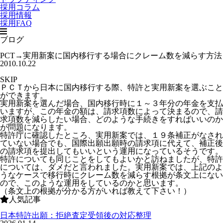
採用コラム
採用情報
採用FAQ
ブログ
PCT→実用新案に国内移行する場合にクレーム数を減らす方法
2010.10.22
SKIP
ＰＣＴから日本に国内移行する際、特許と実用新案を選ぶこと
ができます。
実用新案を選んだ場合、国内移行時に１～３年分の年金を支払
いますが、この年金の額は、請求項数によって決まるので、請
求項数を減らしたい場合、どのような手続きをすればいいのか
が問題になります。
特許庁に確認したところ、実用新案では、１９条補正がなされ
ていない場合でも、国際出願出願時の請求項に代えて、補正後
の請求項を提出してもいいという運用になっているそうです。
特許についても同じことをしてもよいかと訪ねましたが、特許
については、ダメだと言われました。実用新案では、上記のよ
うなケースで移行時にクレーム数を減らす根拠が条文上にない
ので、このような運用をしているのかと思います。
（条文上の根拠が分かる方がいれば教えて下さい！）
人気記事
日本特許出願：拒絶査定受領後の対応整理