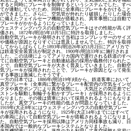
すると同時にブレーキを制御するというシステムでした。すべ
てが連動していたため、同時に全車両にブレーキをかけること
ができました。さらに、空気管が外れたり破損したりした場合
に備えたフェイルセーフ機能が搭載され、異常事態には自動で
ブレーキがかかるようになっていました。
ウェスティングハウスの自動空気ブレーキはその性能が高く評
価され、1872年(明治5年)3月5日に特許を取得しました。
自動空気ブレーキが発明されて当初はコンプレッサーのサイズ
や価格が原因となりすぐには普及しませんでした。特許を取得
してからしばらくした1893年(明治26年)の3月2日にアメリカで
は鉄道安全装置法が制定され、1900年(明治33年)に施行されま
した。この法律によってアメリカ国内で運行される鉄道のすべ
てに自動空気ブレーキと自動連結器の採用が義務付けられたこ
とで、自動空気ブレーキが大きく普及していきました。自動空
気ブレーキが採用されたことで、ブレーキが原因となって発生
する事故は激減したそうです。
一方の日本では、1886年(明治19年)頃から、鉄道客車において
真空ブレーキ（全車両に繋がるブレーキ配管内の空気をインゼ
クタや真空ポンプにより真空状態にし、大気圧との気圧差でピ
ストンを駆動し制輪子を動かすブレーキ）が採用されるように
なりました。その後は貨車において採用されるようにもなりま
したが、真空ブレーキの性能の低さが問題となっていました。
1919年(大正8年)にはウェスティングハウスの自動空気ブレー
キが採用されるようになり、1925年(大正14年)までにはすべて
の車両において自動空気ブレーキが搭載されるようになりまし
た。自動空気ブレーキ採用以降はアメリカ同様事故も減り、日
本国内では一般的なブレーキシステムとなりました。
蒸気機関車においては、蒸気の力を利用して真空状態を容易に