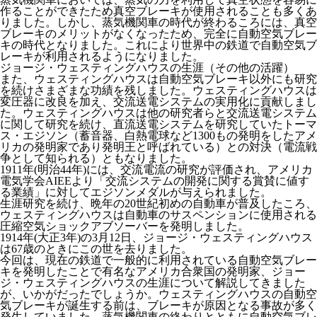
作ることができたため真空ブレーキが使用されることも多くあ
りました。しかし、蒸気機関車の時代が終わるころには、真空
ブレーキのメリットがなくなったため、完全に自動空気ブレー
キの時代となりました。これにより世界中の鉄道で自動空気ブ
レーキが利用されるようになりました。
ジョージ・ウェスティングハウスの生涯（その他の活躍）
また、ウェスティングハウスは自動空気ブレーキ以外にも研究
を続けさまざまな功績を残しました。ウェスティングハウスは
変圧器に改良を加え、交流送電システムの実用化に貢献しまし
た。ウェスティングハウスは他の研究者らと交流送電システム
に関して研究を続け、直流送電システムを研究していたトーマ
ス・エジソン（蓄音器、白熱電球など1300もの発明をしたアメ
リカの発明家であり発明王と呼ばれている）との対決（電流戦
争として知られる）ともなりました。
1911年(明治44年)には、交流電流の研究が評価され、アメリカ
電気学会AIEEより「交流システムの開発に関する賞賛に値す
る業績」に対してエジソンメダルが与えられました。
生涯研究を続け、晩年の20世紀初めの自動車が普及したころ、
ウェスティングハウスは自動車のサスペンションに使用される
圧縮空気ショックアブソーバーを発明しました。
1914年(大正3年)の3月12日、ジョージ・ウェスティングハウス
は67歳のときにこの世を去りました。
今回は、現在の鉄道で一般的に利用されている自動空気ブレー
キを発明したことで有名なアメリカ合衆国の発明家、ジョー
ジ・ウェスティングハウスの生涯について解説してきました
が、いかがだったでしょうか。ウェスティングハウスの自動空
気ブレーキが誕生する前は、ブレーキが原因となる事故が多く
発生していました。蒸気機関車の終わりとともに自動空気ブレ