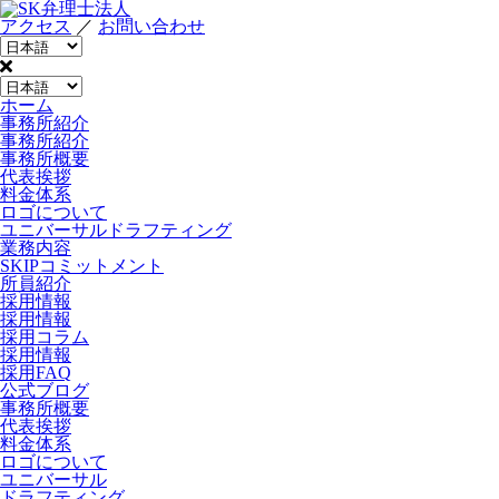
アクセス
／
お問い合わせ
ホーム
事務所紹介
事務所紹介
事務所概要
代表挨拶
料金体系
ロゴについて
ユニバーサルドラフティング
業務内容
SKIPコミットメント
所員紹介
採用情報
採用情報
採用コラム
採用情報
採用FAQ
公式ブログ
事務所概要
代表挨拶
料金体系
ロゴについて
ユニバーサル
ドラフティング