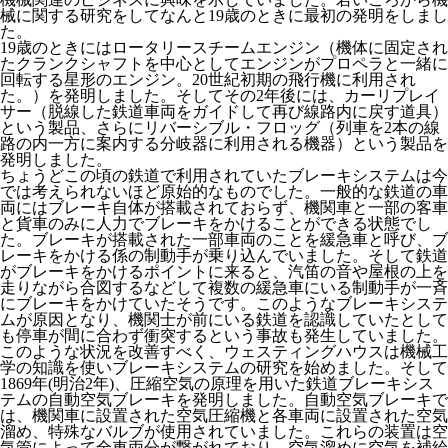
械に関する研究をしてなんと19歳のときに最初の発明をしまし
た。
19歳のときにはロータリースチームエンジン（機体に固定され
たクランクシャフトを中心としてエンジンがプロペラと一緒に
回転する星形のエンジン。20世紀初期の飛行機に利用され
た。）を発明しました。そしてその2年後には、カーリプレイ
サー（脱線した鉄道車両をガイドして再び線路内に戻す道具）
という製品、さらにリバーシブル・フロッグ（列車を2本の線
路の内一方に案内する分岐器に利用される機器）という製品を
発明しました。
ちょうどこの頃の鉄道で利用されていたブレーキシステムは今
では考えられないほど原始的なものでした。一般的な鉄道の車
両にはブレーキ自体が搭載されておらず、機関車と一部の客車
と貨車のみに人力でブレーキをかけることができる状態でし
た。ブレーキが搭載された一部車両のことを緩急車と呼び、ブ
レーキをかける係の制動手が乗り込んでいました。そして鉄道
がブレーキをかけるポイントに来ると、汽笛の音や屋根の上を
走りながら合図するなどして複数の緩急車にいる制動手が一斉
にブレーキをかけていたそうです。このようなブレーキシステ
ムが原因となり、機関士が前にいる鉄道を認識していたとして
も停車が間に合わず衝突するという事故も発生していました。
このような状況を改善すべく、ウェスティングハウスは機械工
学の知識を使いブレーキシステムの研究を始めました。そして
1869年(明治2年)、圧縮空気の原理を用いた鉄道ブレーキシス
テムの自動空気ブレーキを発明しました。自動空気ブレーキで
は、機関車に設置された空気圧縮機と各車両に設置された空気
溜め、特殊なバルブが使用されていました。これらの装置は空
気管によって全車両分が繋がれており、空気溜めに空気を補給