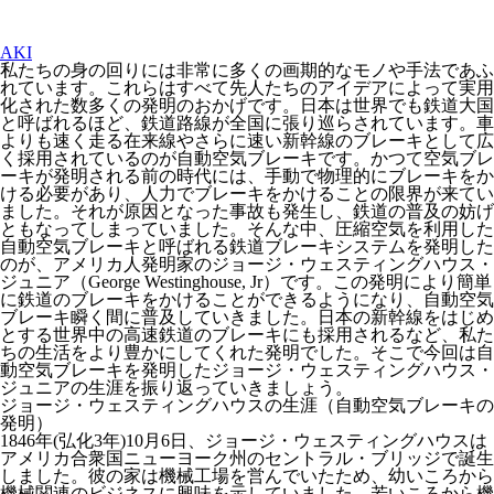
AKI
私たちの身の回りには非常に多くの画期的なモノや手法であふ
れています。これらはすべて先人たちのアイデアによって実用
化された数多くの発明のおかげです。日本は世界でも鉄道大国
と呼ばれるほど、鉄道路線が全国に張り巡らされています。車
よりも速く走る在来線やさらに速い新幹線のブレーキとして広
く採用されているのが自動空気ブレーキです。かつて空気ブレ
ーキが発明される前の時代には、手動で物理的にブレーキをか
ける必要があり、人力でブレーキをかけることの限界が来てい
ました。それが原因となった事故も発生し、鉄道の普及の妨げ
ともなってしまっていました。そんな中、圧縮空気を利用した
自動空気ブレーキと呼ばれる鉄道ブレーキシステムを発明した
のが、アメリカ人発明家のジョージ・ウェスティングハウス・
ジュニア（George Westinghouse, Jr）です。この発明により簡単
に鉄道のブレーキをかけることができるようになり、自動空気
ブレーキ瞬く間に普及していきました。日本の新幹線をはじめ
とする世界中の高速鉄道のブレーキにも採用されるなど、私た
ちの生活をより豊かにしてくれた発明でした。そこで今回は自
動空気ブレーキを発明したジョージ・ウェスティングハウス・
ジュニアの生涯を振り返っていきましょう。
ジョージ・ウェスティングハウスの生涯（自動空気ブレーキの
発明）
1846年(弘化3年)10月6日、ジョージ・ウェスティングハウスは
アメリカ合衆国ニューヨーク州のセントラル・ブリッジで誕生
しました。彼の家は機械工場を営んでいたため、幼いころから
機械関連のビジネスに興味を示していました。若いころから機