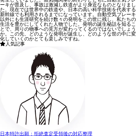
ーキが普及し、事故は激減し鉄道がより身近なものとなりまし
た。現在では世界中の鉄道や、日本の高い科学技術を代表する
新幹線でも利用されるまでになっています。自動空気ブレーキ
以外にも生涯研究を続け数々の発明をこの世に残し、私たちの
生活を豊かにしてくれた人物でした。発明の誕生秘話を知るこ
とで、周りの物事への見方が変わってくるのではないでしょう
か。この先、どのような発明が誕生し、どのような世の中に変
化していくのかとても楽しみですね。
人気記事
日本特許出願：拒絶査定受領後の対応整理