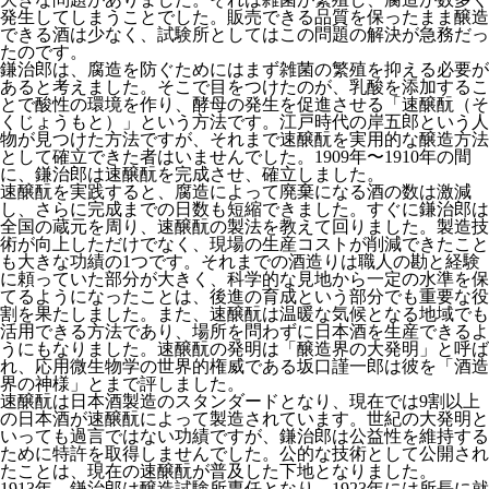
発生してしまうことでした。販売できる品質を保ったまま醸造
できる酒は少なく、試験所としてはこの問題の解決が急務だっ
たのです。
鎌治郎は、腐造を防ぐためにはまず雑菌の繁殖を抑える必要が
あると考えました。そこで目をつけたのが、乳酸を添加するこ
とで酸性の環境を作り、酵母の発生を促進させる「速醸酛（そ
くじょうもと）」という方法です。江戸時代の岸五郎という人
物が見つけた方法ですが、それまで速醸酛を実用的な醸造方法
として確立できた者はいませんでした。1909年〜1910年の間
に、鎌治郎は速醸酛を完成させ、確立しました。
速醸酛を実践すると、腐造によって廃棄になる酒の数は激減
し、さらに完成までの日数も短縮できました。すぐに鎌治郎は
全国の蔵元を周り、速醸酛の製法を教えて回りました。製造技
術が向上しただけでなく、現場の生産コストが削減できたこと
も大きな功績の1つです。それまでの酒造りは職人の勘と経験
に頼っていた部分が大きく、科学的な見地から一定の水準を保
てるようになったことは、後進の育成という部分でも重要な役
割を果たしました。また、速醸酛は温暖な気候となる地域でも
活用できる方法であり、場所を問わずに日本酒を生産できるよ
うにもなりました。速醸酛の発明は「醸造界の大発明」と呼ば
れ、応用微生物学の世界的権威である坂口謹一郎は彼を「酒造
界の神様」とまで評しました。
速醸酛は日本酒製造のスタンダードとなり、現在では9割以上
の日本酒が速醸酛によって製造されています。世紀の大発明と
いっても過言ではない功績ですが、鎌治郎は公益性を維持する
ために特許を取得しませんでした。公的な技術として公開され
たことは、現在の速醸酛が普及した下地となりました。
1913年、鎌治郎は醸造試験所専任となり、1923年には所長に就