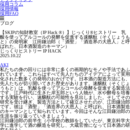
採用コラム
採用情報
採用FAQ
ブログ
【SKIPの知財教室（IP Hack ®）】じっくり®ヒストリー 乳
酸を使ってアルコールの発酵を促進する速醸酛（そくじょうも
と）の発明家 江田鎌治郎（「酒聖」「酒造界の大恩人」と呼
ばれた、日本酒製造のキーマン）
じっくりヒストリー
IP HACK
2025.10.22
AKI
私たちの身の回りには非常に多くの画期的なモノや手法であふ
れています。これらはすべて先人たちのアイデアによって実用
化された数多くの発明のおかげです。日本酒の製造方法にも、
先人たちが切り開いてきた歴史があります。速醸酛（そくじょ
うもと）は、乳酸を使ってアルコールの発酵を促進する製造法
です。江戸時代に生きた岸五郎という人物が、水や酵母を培養
する実験を行い、速醸酛の可能性を見出しました。そしてその
研究を受け継ぎ、製造方法として確立させたのが、江田鎌治郎
です。彼は「酒聖」「酒造界の大恩人」と呼ばれ、日本酒製造
のキーマンとして知られています。今回はそんな江田鎌治郎の
生涯を振り返っていきましょう。
江田鎌治郎の前半生（小学校の教師をしていたが、東京科学大
学に進学して酒の醸造を研究し、大蔵官僚になって日本酒の研
究を行う）