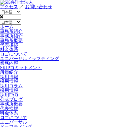
アクセス
／
お問い合わせ
ホーム
事務所紹介
事務所紹介
事務所概要
代表挨拶
料金体系
ロゴについて
ユニバーサルドラフティング
業務内容
SKIPコミットメント
所員紹介
採用情報
採用情報
採用コラム
採用情報
採用FAQ
公式ブログ
事務所概要
代表挨拶
料金体系
ロゴについて
ユニバーサル
ドラフティング