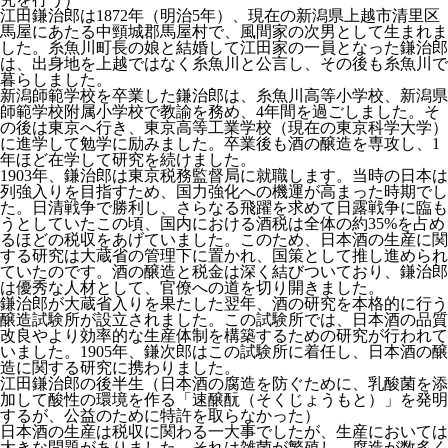
江田鎌治郎は1872年（明治5年）、現在の新潟県上越市清里区
馬屋にあたる中頸城郡馬屋村で、風間家の次男として生まれま
した。糸魚川町長の娘と結婚して江田家の一員となった鎌治郎
は、出身地を上越ではなく糸魚川と公言し、その後も糸魚川で
暮らしました。
新潟師範学校を卒業した鎌治郎は、糸魚川高等小学校、新潟県
師範学校附属小学校で教諭を務め、4年間を過ごしました。そ
の後は東京へ行き、東京高等工業学校（現在の東京科学大学）
に進学して勉学に励みました。卒業後も酒の醸造を専攻し、1
年ほど在学して研究を続けました。
1903年、鎌治郎は東京税務監督局に就職します。当時の日本は
列強入りを目指すため、国力強化への機運が高まった時期でし
た。日清戦争で勝利し、さらなる飛躍を求めて日露戦争に臨も
うとしていたこの頃、国内における酒税は全体の約35%を占め
るほどの税収をあげていました。このため、日本酒の生産に関
する研究は大蔵省の管理下に置かれ、国策として推し進められ
ていたのです。酒の醸造と税金は深く結びついており、鎌治郎
は優秀な人材として、官僚への道を切り開きました。
鎌治郎が大蔵省入りを果たした翌年、酒の研究を本格的に行う
醸造試験所が設立されました。この試験所では、日本酒の品質
改良やより効率的な生産体制を構築するための研究が行われて
いました。1905年、鎌次郎はこの試験所に着任し、日本酒の醸
造に関する研究に携わりました。
江田鎌治郎の後半生（日本酒の腐造を防ぐために、乳酸菌を添
加して酸性の環境を作る「速醸酛（そくじょうもと）」を発明
するが、公益のために特許を取らなかった）
日本酒の生産は税収に関わる一大事でしたが、生産においては
大きな問題がありました。それは雑菌が繁殖し、腐造が数多く