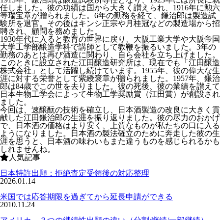
任しました。彼の功績は国から大きく讃えられ、1916年に勲六
等瑞宝章が贈られました。6年の勤務を経て、鎌治郎は製造試
験所を退官。その後はキンシ正宗や月桂冠などの製造場から招
聘され、顧問を務めました。
1930年代に入ると教育の世界に戻り、大阪工業大学や大阪帝国
大学工学部醸造学科で講師として教鞭を振るいました。3年の
勤務のあとは再び酒造に関わり、自ら会社を立ち上げました。
このときに設立された江田醸造研究所は、現在でも「江田醸造
株式会社」として活躍し続けています。1955年、彼の偉大な生
涯に対する栄誉として紫綬褒章が贈られました。1957年、鎌治
郎は84歳でこの世を去りました。彼の死後、彼の業績を讃えて
日本生物工学会によって生物工学奨励賞（江田賞）が創設され
ました。
今回は、速醸酛の技術を確立し、日本酒製造の改良に大きく貢
献した江田鎌治郎の生涯を振り返りました。彼の尽力のおかげ
で、日本酒の価格はより安く、上質なものが私たちの口に入る
ようになりました。日本酒の製法確立のために奔走した彼の生
涯を思うと、日本酒の味わいもまた違うものを感じられるかも
しれませんね。
人気記事
日本特許出願：拒絶査定受領後の対応整理
2026.01.14
米国では応答期限を過ぎてから延長申請ができる
2010.11.24