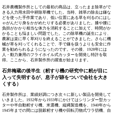
石井農機製作所としての最初の商品は、立ったまま除草がで
きる人力用水田中耕除草機でした。当時、雑草の除去は鎌な
どを使った手作業であり、低い位置にある草を刈るのにはし
ゃがんだり身をかがめたりする必要がありました。膝や腰に
負担がかかり相当な体力を消耗することに加えて、時間がか
かることも悩ましい問題でした。この除草機の誕生により、
農家は楽に早く草刈りを終えることができました。さらに機
械が草を刈ってくれることで、手で鎌を扱うよりも安全に作
業を勧められるようになったのです。その後、1928年には
人・動力兼用のフライホイル式カッターを開発し特許を取
得。ここから、石井製作所の躍進が始まります。
石井梅蔵の後半生（籾すり機の研究中に籾が目に
入って失明するが、息子が跡をついで会社を大き
くする）
石井製作所は、業績好調につき次々に新しい製品を開発して
いきました。1932年から1933年にかけてはシリンダー型カッ
ターや半自動籾すり機、米選機、縦縄製造機を、1940年から
1945年までの間には脱穀籾すり機や回転刃物式ワラ切機、自