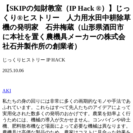
【SKIPの知財教室（IP Hack ®）】じっ
くり®ヒストリー 人力用水田中耕除草
機の発明家 石井梅蔵（山形県酒田市
に本社を置く農機具メーカーの株式会
社石井製作所の創業者）
じっくりヒストリー
IP HACK
2025.10.06
AKI
私たちの身の回りには非常に多くの画期的なモノや手法であ
ふれています。これらはすべて先人たちのアイデアによって
実用化された数多くの発明のおかげです。農業を効率よく行
うためには、機械の導入が欠かせません。コンバインや砕土
機、肥料散布機など場面によって必要な機械は異なります。
農機具は高価な製品のため、農家はコストに見合った効果を