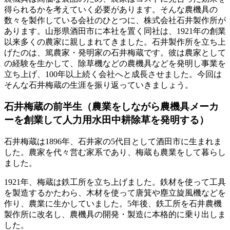
得られるかを考えていく必要があります。そんな農機具の
数々を製作している会社のひとつに、株式会社石井製作所が
あります。山形県酒田市に本社を置く同社は、1921年の創業
以来多くの農家に親しまれてきました。石井製作所を立ち上
げたのは、篤農家・発明家の石井梅蔵です。彼は農家として
の経験を生かして、除草機などの農機具などを発明し事業を
立ち上げ、100年以上続く会社へと成長させました。今回は
そんな石井梅蔵の生涯を振り返っていきましょう。
石井梅蔵の前半生（農業をしながら農機具メーカ
ーを創業して人力用水田中耕除草を発明する）
石井梅蔵は1896年、石井家の5代目として酒田市に生まれま
した。農家を代々営む家系であり、梅蔵も農業をして暮らし
ました。
1921年、梅蔵は鉄工所を立ち上げました。鉄材を使って工具
を製造するかたわら、木材を使って唐箕や塵立旋風機などを
作り、農業に生かしていました。5年後、鉄工所を石井農機
製作所に改名し、農機具の開発・製造に本格的に乗り出しま
した。