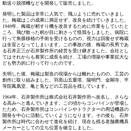
動送り脱摺機などを開発して販売しました。
発明した製品は非常に人気で、飛ぶように売れていきまし
た。梅蔵はこの成果に満足せず、改良を続けていきました。
1949年、梅蔵が籾すり機を改良するために作業をしていたと
ころ、飛び散った籾が目に刺さって怪我をしました。病院に
行って角膜移植の手術を受けるものの、視力は回復せず梅蔵
は全盲となってしまいます。この事故の後、梅蔵の長男であ
る石井正三が石井製作所の経営を受け継ぎました。会社とし
てはそれからも着実に成長を続け、工場の増築や事業拡大な
ども勢力的に行って行ったのです。
失明した後、梅蔵は製造の現場からは離れたものの、工芸の
創作に取り組みました。羽黒山五重塔、陽明門、金閣寺、平
等院鳳凰堂、亀と兎などの工芸品を残しています。
1964年、石井製作所は株式会社石井製作所へ改名し、さらな
る高みへと進んでいきます。この頃からコンバインが登場し
たため、石井製作所はコンバインやトラクターの周辺機器の
開発を中心に活動していくようになります。その後も、石井
製作所は時代に合わせて進化を続け、現在も残る老舗農機具
メーカーとしての立ち位置を確立しました。