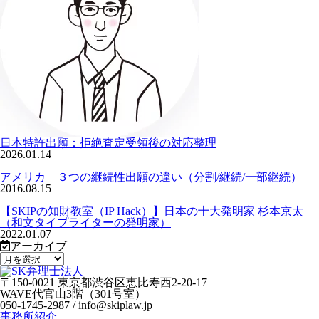
日本特許出願：拒絶査定受領後の対応整理
2026.01.14
アメリカ ３つの継続性出願の違い（分割/継続/一部継続）
2016.08.15
【SKIPの知財教室（IP Hack）】日本の十大発明家 杉本京太
（和文タイプライターの発明家）
2022.01.07
アーカイブ
〒150-0021 東京都渋谷区恵比寿西2-20-17
WAVE代官山3階（301号室）
050-1745-2987 / info@skiplaw.jp
事務所紹介