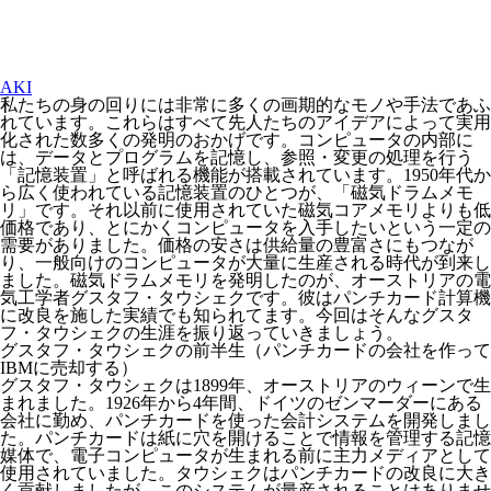
AKI
私たちの身の回りには非常に多くの画期的なモノや手法であふ
れています。これらはすべて先人たちのアイデアによって実用
化された数多くの発明のおかげです。コンピュータの内部に
は、データとプログラムを記憶し、参照・変更の処理を行う
「記憶装置」と呼ばれる機能が搭載されています。1950年代か
ら広く使われている記憶装置のひとつが、「磁気ドラムメモ
リ」です。それ以前に使用されていた磁気コアメモリよりも低
価格であり、とにかくコンピュータを入手したいという一定の
需要がありました。価格の安さは供給量の豊富さにもつなが
り、一般向けのコンピュータが大量に生産される時代が到来し
ました。磁気ドラムメモリを発明したのが、オーストリアの電
気工学者グスタフ・タウシェクです。彼はパンチカード計算機
に改良を施した実績でも知られてます。今回はそんなグスタ
フ・タウシェクの生涯を振り返っていきましょう。
グスタフ・タウシェクの前半生（パンチカードの会社を作って
IBMに売却する）
グスタフ・タウシェクは1899年、オーストリアのウィーンで生
まれました。1926年から4年間、ドイツのゼンマーダーにある
会社に勤め、パンチカードを使った会計システムを開発しまし
た。パンチカードは紙に穴を開けることで情報を管理する記憶
媒体で、電子コンピュータが生まれる前に主力メディアとして
使用されていました。タウシェクはパンチカードの改良に大き
く貢献しましたが、このシステムが量産されることはありませ