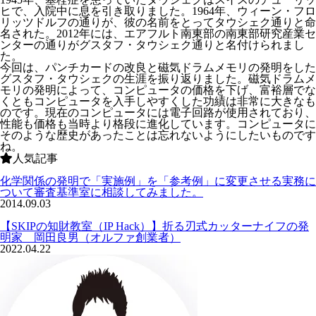
ヒで、入院中に息を引き取りました。1964年、ウィーン・フロ
リッツドルフの通りが、彼の名前をとってタウシェク通りと命
名された。2012年には、エアフルト南東部の南東部研究産業セ
ンターの通りがグスタフ・タウシェク通りと名付けられまし
た。
今回は、パンチカードの改良と磁気ドラムメモリの発明をした
グスタフ・タウシェクの生涯を振り返りました。磁気ドラムメ
モリの発明によって、コンピュータの価格を下げ、富裕層でな
くともコンピュータを入手しやすくした功績は非常に大きなも
のです。現在のコンピュータには電子回路が使用されており、
性能も価格も当時より格段に進化しています。コンピュータに
そのような歴史があったことは忘れないようにしたいものです
ね。
人気記事
化学関係の発明で「実施例」を「参考例」に変更させる実務に
ついて審査基準室に相談してみました。
2014.09.03
【SKIPの知財教室（IP Hack）】折る刃式カッターナイフの発
明家 岡田良男（オルファ創業者）
2022.04.22