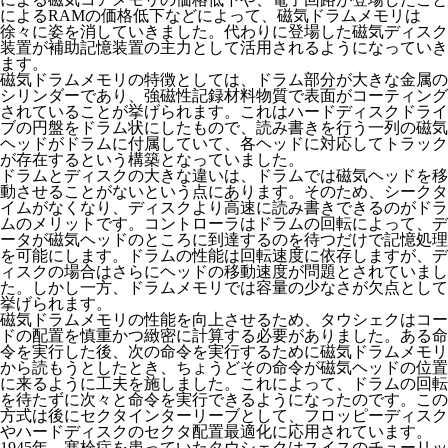
によるRAMの価格低下などによって、磁気ドラムメモリは
徐々に姿を消していきました。代わりに登場した磁気ディスク
装置が補助記憶装置の主力として活用されるようになっていき
ます。
磁気ドラムメモリの特徴としては、ドラム部分が大きな金属の
シリンダーであり、強磁性記録材料物質で表面がコーティング
されていることが挙げられます。これはハードディスクドライ
ブの円盤をドラム状にしたもので、読み書きを行う一列の磁気
ヘッドがドラムに付属していて、各ヘッドに対応してトラック
が存在するという構築となっていました。
ドラムとディスクの大きな違いは、ドラムでは磁気ヘッドを移
動させることがないという点にあります。そのため、シークタ
イムがなくなり、ディスクより高速に読み書きできるのがドラ
ムのメリットです。コントローラはドラムの回転によって、デ
ータが磁気ヘッドのところに到達するのを待つだけで記憶処理
を可能にします。ドラムの性能は回転速度に依存しますが、デ
ィスクの場合はさらにヘッドの移動速度が問題とされていまし
た。しかし一方、ドラムメモリでは容量の少なさが欠点として
挙げられます。
磁気ドラムメモリの性能を向上させるため、タウシェクはコー
ドの配置を慎重かつ緻密に計算する必要がありました。ある命
令を実行した後、次の命令を実行するために磁気ドラムメモリ
から読もうとしたとき、ちょうどその命令が磁気ヘッドの位置
に来るように工夫を施しました。これによって、ドラムの回転
を待たずに次々と命令を実行できるようになったのです。この
方式は後にセクタインターリーブとして、フロッピーディスク
やハードディスクのセクタ配置最適化に応用されています。
1945年、塞栓症を患っていたタウシェクはスイスのチューリッ