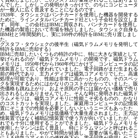
んでした。しかしこの発明がきっかけで、のちにコンピュータ
が一般人に広く普及することになるのです。
1928年、タウシェクはパンチカードを使用した機器を開発する
ために、ラインメタルパンチカード社という子会社を設立しま
す。同年、この会社はIBMに買収され、パンチカードを使用し
た機器の製造において市場を独占しました。タウシェク自身も
IBM社と5年間契約し、実に169件の特許をIBMに売り渡しまし
た。
グスタフ・タウシェクの後半生（磁気ドラムメモリを発明して
特許をIBMに売却する）
IBMに売却したいくつもの特許の中に、特に大きな実績として
挙げられるのが「磁気ドラムメモリ」の開発です。磁気ドラム
メモリは、1950年代から1960年代にかけて、コンピュータの記
憶装置として広く使われていました。電子回路がまだ生まれる
前の時代であり、主力メディアは磁気コアメモリでした。高速
処理が可能であり、性能は非常に高かったものの、そのスペッ
クを実現するためにはかなりのコストがかかっていました。販
売価格も跳ね上がり、およそ庶民の手には届かない価格で売り
出されるしかありませんでした。そんな時に発明された磁気ド
ラムメモリは、磁気コアメモリに性能こそ劣るものの、かなり
のコストカットを実現しました。家庭用コンピュータの記憶装
置にそこまでの性能を必要としないというニーズもあったた
め、磁気ドラムメモリは低価格で大量生産されました。主力記
憶装置ではなく補助記憶装置で使う方が向いていましたが、そ
れでも十分に使用することができました。磁気ドラムメモリを
使用したマシンは広く普及し、特にドラムマシンと呼ばれるこ
ともありました。やがて時間が経過し、需要が落ち着いたこと
による磁気コアメモリの価格低下や、電子回路が登場したこと