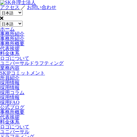
アクセス
／
お問い合わせ
ホーム
事務所紹介
事務所紹介
事務所概要
代表挨拶
料金体系
ロゴについて
ユニバーサルドラフティング
業務内容
SKIPコミットメント
所員紹介
採用情報
採用情報
採用コラム
採用情報
採用FAQ
公式ブログ
事務所概要
代表挨拶
料金体系
ロゴについて
ユニバーサル
ドラフティング