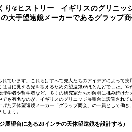
）】じっくり®ヒストリー イギリスのグリニ
スの大手望遠鏡メーカーであるグラップ商
ふれています。これらはすべて先人たちのアイデアによって実
くは目に見える光を捉えるための望遠鏡がほとんどでした。や
物理学者や哲学者など、多くの研究家たちが解明に挑み続けた
中でも有名なのが、イギリスのグリニッジ展望台に設置されて
上げた天体望遠鏡メーカー「グラッブ商会」の一員として働き
ましょう。
ジ展望台にある28インチの天体望遠鏡を設計する）