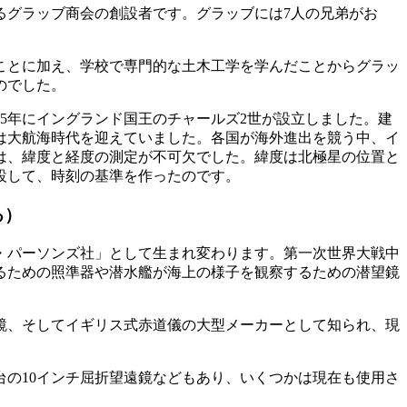
るグラッブ商会の創設者です。グラッブには7人の兄弟がお
たことに加え、学校で専門的な土木工学を学んだことからグラッ
のでした。
75年にイングランド国王のチャールズ2世が設立しました。建
は大航海時代を迎えていました。各国が海外進出を競う中、イ
は、緯度と経度の測定が不可欠でした。緯度は北極星の位置と
設して、時刻の基準を作ったのです。
る）
ブ・パーソンズ社」として生まれ変わります。第一次世界大戦中
るための照準器や潜水艦が海上の様子を観察するための潜望鏡
鏡、そしてイギリス式赤道儀の大型メーカーとして知られ、現
文台の10インチ屈折望遠鏡などもあり、いくつかは現在も使用さ