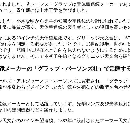
生まれました。父トーマス・グラッブは天体望遠鏡メーカーであ
過ごし、青年期には土木工学を学びました。
めました。小さな頃から光学の知識や望遠鏡の設計に触れてい
非常に品質が高く、天体望遠鏡の製作者としての評価も高いも
にある28インチの天体望遠鏡です。グリニッジ天文台は、16
の経度を測定する必要があったことです。15世紀後半、世の中
のです。航海中に現在地と方向を見失わないようにするために
はなりません。そこで本初子午線となるグリニッジ天文台を建
鏡メーカーの「グラッブ・パーソンズ社」で活躍す
ャールズ・アルジャーノン・パーソンズに買収され、「グラッ
発が相変わらずメインでしたが、銃や火砲などの照準を合わせ
遠鏡メーカーとして活躍しています。光学レンズ及び光学反射
台用の観測機器なども製作しました。
ン天文台の27インチ望遠鏡、1882年に設計されたアーマー天