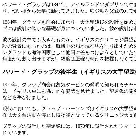
ハワード・グラッブは1844年、アイルランドのダブリンで
り、幼い頃から光学に触れてきました。幼少期を父親の元で
1864年、グラッブも商会に加わり、天体望遠鏡の設計を始
ブには設計の確かな基礎が身についていました。彼の設計は
彼の設計の中でも大きなものが、イギリスのグリニッジ展望台
設の背景にあったのは、航海中の船が現在地を割り出すため
ングランドも海洋国家として他国に差をつけようとしていた
角度から割り出せますが、経度は正確な時刻を把握しなくて
ハワード・グラッブの後半生（イギリスの大手望遠
1925年、グラップ商会は蒸気タービンの発明で知られるチ
は、イギリス軍にも協力的な姿勢を見せました。望遠鏡の開
なども手がけました。
現代においても、グラップ・パーソンズはイギリスの大手望
在は天文台活動を停止し博物館となっているグリニッジ天文
グラッブの設計した望遠鏡には、1878年に設計されたウィー
れています。