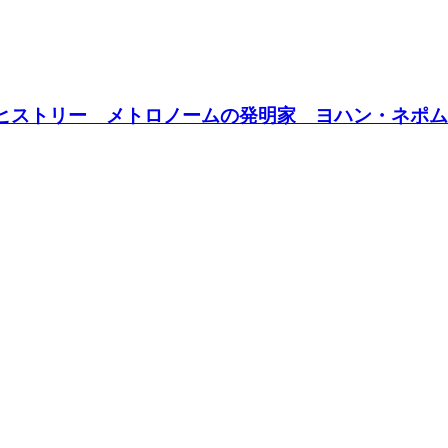
っくり®ヒストリー メトロノームの発明家 ヨハン・