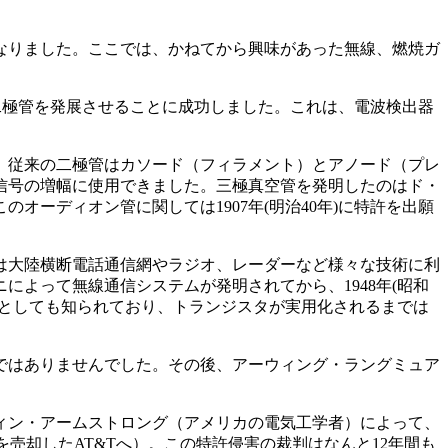
究することとなりました。ここでは、かねてから興味があった無線、燃焼ガ
る二極管を発展させることに成功しました。これは、電波検出器
。従来の二極管はカソード（フィラメント）とアノード（プレ
信号の増幅に使用できました。三極真空管を発明したのはド・
オーディオン管に関しては1907年(明治40年)に特許を出願
は大陸横断電話通信網やラジオ、レーダーなど様々な技術に利
よって無線通信システムが発明されてから、1948年(昭和
子としても知られており、トランジスタが実用化されるまでは
ではありませんでした。その後、アーウィング・ラングミュア
ウィン・アームストロング（アメリカの電気工学者）によって、
売却したAT&Tへ）。この特許侵害の裁判はなんと12年間も