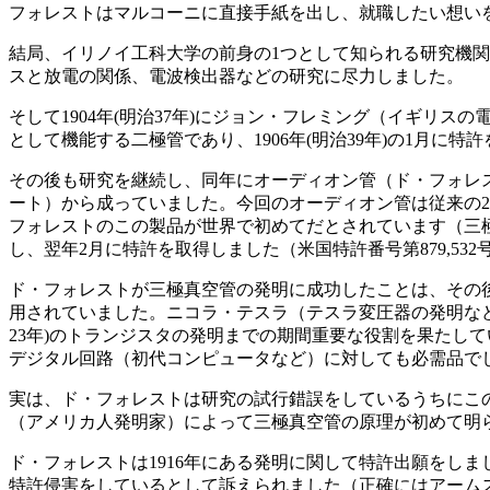
フォレストはマルコーニに直接手紙を出し、就職したい想い
結局、イリノイ工科大学の前身の1つとして知られる研究機関のArmo
スと放電の関係、電波検出器などの研究に尽力しました。
そして1904年(明治37年)にジョン・フレミング（イギ
として機能する二極管であり、1906年(明治39年)の1月に特
その後も研究を継続し、同年にオーディオン管（ド・フォレ
ート）から成っていました。今回のオーディオン管は従来の
フォレストのこの製品が世界で初めてだとされています（三極真
し、翌年2月に特許を取得しました（米国特許番号第879,532
ド・フォレストが三極真空管の発明に成功したことは、その
用されていました。ニコラ・テスラ（テスラ変圧器の発明など
23年)のトランジスタの発明までの期間重要な役割を果たし
デジタル回路（初代コンピュータなど）に対しても必需品で
実は、ド・フォレストは研究の試行錯誤をしているうちにこ
（アメリカ人発明家）によって三極真空管の原理が初めて明
ド・フォレストは1916年にある発明に関して特許出願をし
特許侵害をしているとして訴えられました（正確にはアームス