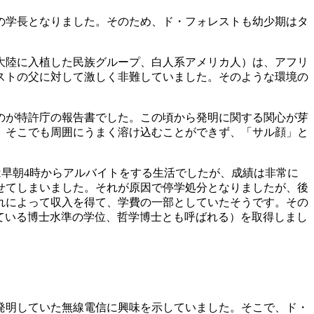
の学長となりました。そのため、ド・フォレストも幼少期はタ
大陸に入植した民族グループ、白人系アメリカ人）は、アフリ
ストの父に対して激しく非難していました。そのような環境の
のが特許庁の報告書でした。この頃から発明に関する関心が芽
、そこでも周囲にうまく溶け込むことができず、「サル顔」と
では早朝4時からアルバイトをする生活でしたが、成績は非常に
せてしまいました。それが原因で停学処分となりましたが、後
れによって収入を得て、学費の一部としていたそうです。その
されている博士水準の学位、哲学博士とも呼ばれる）を取得しまし
発明していた無線電信に興味を示していました。そこで、ド・