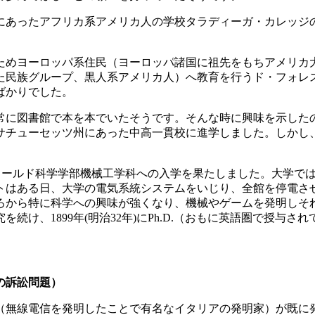
にあったアフリカ系アメリカ人の学校タラディーガ・カレッジ
ためヨーロッパ系住民（ヨーロッパ諸国に祖先をもちアメリカ
た民族グループ、黒人系アメリカ人）へ教育を行うド・フォレ
ばかりでした。
常に図書館で本を本でいたそうです。そんな時に興味を示した
サチューセッツ州にあった中高一貫校に進学しました。しかし
ェフィールド科学学部機械工学科への入学を果たしました。大学
トはある日、大学の電気系統システムをいじり、全館を停電さ
ろから特に科学への興味が強くなり、機械やゲームを発明しそ
続け、1899年(明治32年)にPh.D.（おもに英語圏で授与
の訴訟問題）
（無線電信を発明したことで有名なイタリアの発明家）が既に