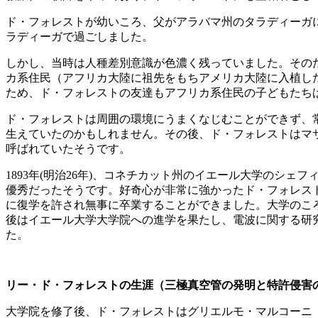
ド・フォレストが幼いころ、父がアラバマ州のタラディーガ
ラディーガで過ごしました。
しかし、当時は人種差別意識が色濃く残っていました。その
カ系住民（アフリカ大陸に祖先をもちアメリカ大陸に入植し
ため、ド・フォレストの友達もアフリカ系住民の子どもたち
ド・フォレストは周囲の環境にうまくなじむことができず、
生えていたのかもしれません。その後、ド・フォレストはマ
呼ばれていたそうです。
1893年(明治26年)、コネチカット州のイエール大学のシ
優秀だったそうです。好奇心が非常に強かったド・フォレス
に復学を許され無事に卒業することができました。大学のこ
後はイエール大学大学院への進学を果たし、電波に関する研究を
た。
リー・ド・フォレストの生涯（三極真空管の発明と特許侵害
大学院を修了後、ド・フォレストはグリエルモ・マルコーニ