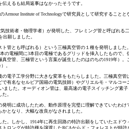
を伝えるも結局返事はなかったそうです。
ur Institute of Technologyで研究員として研
リスの電気技術者・物理学者）が発明した、フレミング管と呼ばれ
許を出願しました。
スト管とも呼ばれる）という三極真空管の１種を発明しました
2本の電極間に3本目の電極であるグリッドを挿入したもので、
空管、三極管という言葉が誕生したのはのちの1919年）。この
号）。
後の電子工学分野に大きな変革をもたらしました。三極真空管
で有名なセルビア国籍の電気技師）やグリエルモ・マルコーニに
ていました。オーディオン管は、最高速の電子スイッチング素
した。
の発明に成功したため、動作原理を完璧に理解できていたわけ
らかとなり、大幅な改良がなされました。
ました。しかし、1914年に再生回路の特許出願をしていたエド
トロングが特許権を譲渡したRCAからド・フォレストが特許を