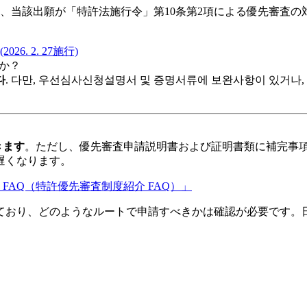
だし、当該出願が「特許法施行令」第10条第2項による優先審
. 2. 27施行)
か？
다
. 다만, 우선심사신청설명서 및 증명서류에 보완사항이 있거나,
きます
。ただし、優先審査申請説明書および証明書類に補完事
遅くなります。
FAQ（特許優先審査制度紹介 FAQ）」
ており、どのようなルートで申請すべきかは確認が必要です。