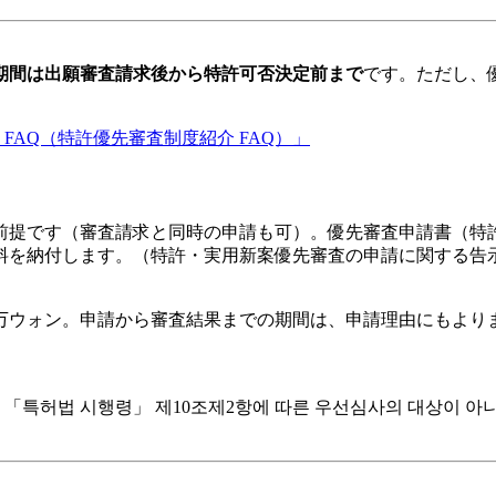
期間は出願審査請求後から特許可否決定前まで
です。ただし、
FAQ（特許優先審査制度紹介 FAQ）」
前提です（審査請求と同時の申請も可）。優先審査申請書（特許
を納付します。（特許・実用新案優先審査の申請に関する告示
万ウォン
。申請から審査結果までの期間は、申請理由にもよりま
출원이 「특허법 시행령」 제10조제2항에 따른 우선심사의 대상이