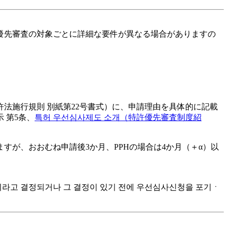
優先審査の対象ごとに詳細な要件が異なる場合がありますの
法施行規則 別紙第22号書式）に、申請理由を具体的に記載
 第5条、
특허 우선심사제도 소개（特許優先審査制度紹
すが、おおむね申請後3か月、PPHの場合は4か月（＋α）以
 아니라고 결정되거나 그 결정이 있기 전에 우선심사신청을 포기ㆍ