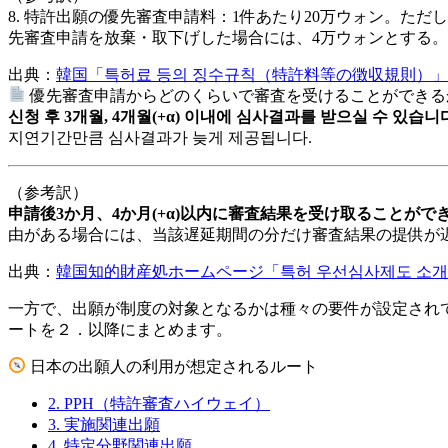
8. 特許出願の優先審査申請料：1件あたり20万ウォン。た
先審査申請を放棄・取下げした場合には、4万ウォンとする。
出典：
韓国「특허료 등의 징수규칙（特許料等の徴収規則）」(2026
優先審査申請からどのくらいで審査を受けることができる
신청 후 3개월, 4개월(+α) 이내에 심사결과를 받으실 수 있습니
지연기간만큼 심사결과가 늦게 제공됩니다.
（参考訳）
申請後3か月、4か月(+α)以内に審査結果を受け取ることがで
由がある場合には、当該遅延期間の分だけ審査結果の提供が
出典：
韓国知的財産処ホームページ「특허 우선심사제도 소개 
一方で、出願が制度の対象となるかは種々の要件が設定され
ートを２．以降にまとめます。
日本の出願人の利用が想定されるルート
2. PPH（特許審査ハイウェイ）
3. 実施関連出願
4. 特定分野関連出願