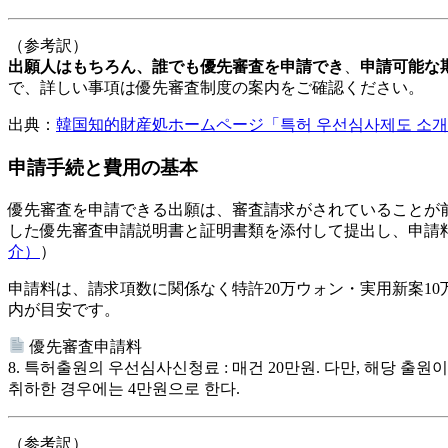
（参考訳）
出願人はもちろん、誰でも優先審査を申請でき
、
申請可能な
で、詳しい事項は優先審査制度の案内をご確認ください。
出典：
韓国知的財産処ホームページ「특허 우선심사제도 소개 
申請手続と費用の基本
優先審査を申請できる出願は、
審査請求がされていること
が
した優先審査申請説明書と証明書類を添付して提出し、申請料
介）
）
申請料は、請求項数に関係なく
特許20万ウォン・実用新案10
内が目安です。
優先審査申請料
8. 특허출원의 우선심사신청료 : 매건 20만원. 다만, 해당 
취하한 경우에는 4만원으로 한다.
（参考訳）