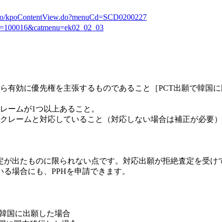
kr/ko/kpoContentView.do?menuCd=SCD0200227
p?c=100016&catmenu=ek02_02_03
ら有効に優先権を主張するもの
であること［PCT出願で韓国
レームが1つ以上
あること。
クレームと対応していること（対応しない場合は補正が必要）
定が出たものに限られない
点です。対応出願が拒絶査定を受け
る場合にも、PPHを申請できます。
て韓国に出願した場合