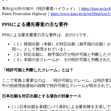
특허심사하이웨이（特許審査ハイウェイ）｜
https://kipo.go.
Patent Prosecution Highway｜
https://www.kipo.go.kr/en/HtmlAp
PPHによる優先審査の主な要件
PPHによる優先審査の主な要件は、次の3つです。
（１）韓国出願（本願）が
対応出願（相手国の出願）か
同一』として整理されている］。
（２）対応出願に、相手国の庁が
特許可能と判断したク
（３）本願の
全クレーム
が、その特許可能と判断された
「特許可能と判断したクレーム」とは？
ここで実務上重要なのは、
「特許可能なクレーム」は特許査
中の拒絶理由通知の段階で特許可能なクレームが明示されてい
日本出願を対応出願とする場合の対象ケース
(ⅰ) 日本出願を基礎にパリ条約による優先権を主張し