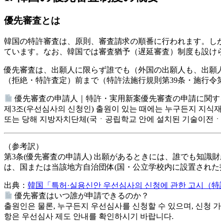
優先審査とは
韓国の特許審査は、原則、審査請求の順番に行われます。し
ています。なお、韓国では審査猶予（遅延審査）制度も設け
優先審査は、
出願人に限らず誰でも（外国の出願人も、出願
（拒絶・特許査定）前まで
（特許法施行規則第39条・施行令第
優先審査の申請人｜特許・実用新案優先審査の申請に関す
제3조(우선심사의 신청인) 출원이 있는 때에는 누구든지 지식재
또는 당해 지방자치단체(국ㆍ공립학교 안에 설치된 기술이전ㆍ
（参考訳）
第3条(優先審査の申請人) 出願があるときには、誰でも知
は、国または当該地方自治団体(国・公立学校内に設置された
出典：
韓国「특허·실용신안 우선심사의 신청에 관한 고시（特許
優先審査はいつ誰が申請できるのか？
출원인은 물론, 누구든지 우선심사를 신청할 수 있으며, 신청 
항은 우선심사 제도 안내를 확인하시기 바랍니다.