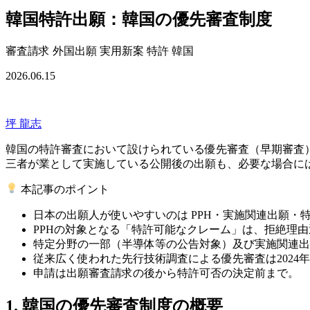
韓国特許出願：韓国の優先審査制度
審査請求
外国出願
実用新案
特許
韓国
2026.06.15
坪 龍志
韓国の特許審査において設けられている優先審査（早期審査
三者が業として実施している公開後の出願
も、必要な場合に
本記事のポイント
日本の出願人が使いやすいのは
PPH・実施関連出願・
PPHの対象となる「特許可能なクレーム」は、
拒絶理由
特定分野の一部（半導体等の公告対象）及び実施関連出
従来広く使われた
先行技術調査による優先審査は2024年
申請は出願審査請求の後から特許可否の決定前まで。
1. 韓国の優先審査制度の概要