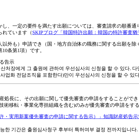
かし、一定の要件を満たす出願については、審査請求の順番通
られています（
SKIPブログ「韓国特許出願：韓国の特許審査
人以外も）申請でき
（国・地方自治体の職務に関する出願を除
10条第1項）です。
る告示
산처장에게 그 출원에 관하여 우선심사의 신청을 할 수 있다. 다
사업화 전담조직을 포함한다)만이 우선심사의 신청을 할 수 있다
識財産処長に、その出願に関して優先審査の申請をすることができ
技術移転・事業化専担組織を含む)のみが優先審査の申請をす
・実用新案優先審査の申請に関する告示）」知識財産処告示第2026-3
가능한 기간은 출원심사청구 후부터 특허여부 결정 전까지입니다. 