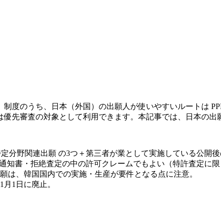
）制度のうち、日本（外国）の出願人が使いやすいルートは
P
は優先審査の対象として利用できます。本記事では、日本の出
特定分野関連出願
の3つ＋第三者が業として実施している公開後
通知書・拒絶査定の中の許可クレーム
でもよい（特許査定に限
願は、
韓国国内での実施・生産が要件
となる点に注意。
1月1日に廃止
。