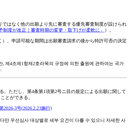
りではなく他の出願より先に審査する優先審査制度が設けられ
猶予制度が改正｜審査時期の変更・取下げが柔軟に」
）。
く）、申請可能な期間は
出願審査請求の後から特許可否の決定
만, 제4조제1항제2호라목의 규정에 의한 출원에 관하여는 국가
.
る。ただし、第4条第1項第2号ニ目の規定による出願に関して
ることができる。
号(2026.2.23施行)
다만 우선심사 대상별로 세부 요건이 다를 수 있으니 자세한 사