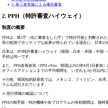
5. 第三者実施による優先審査
2. PPH（特許審査ハイウェイ）
制度の概要
PPHは、第1庁（先に審査をした庁）で特許可能と判断され
等の他国でポジティブな結果が得られている場合に、日本の
日本は、
IP5特許審査ハイウェイ
（韓国・日本・米国・中国・欧
手続は同一です。
また、PPH改善政策（PPH eXtra、韓国は2023年8月
オフィスアクションまでの平均期間を、
いずれも3か月以内
に
その他、韓国知的財産処では、メキシコ、フィリピン、台湾
ラムも試行されています。
⚠ 現行情報の確認について
PPHの相手国・特許機構や各プログラムの有効期間は、随時変
い。