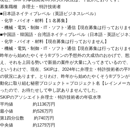
募集職種 弁理士・特許技術者
■日本語ネイティブレベル（英語ビジネスレベル）
・化学・バイオ・材料【１名募集】
・機械・電気・制御・IT・ソフト･通信【現在募集は行っておりま
■中国語・韓国語・台湾語ネイティブレベル（日本語・英語ビジネ
・化学・バイオ・材料【現在募集は行っておりません】
・機械・電気・制御・IT・ソフト･通信【現在募集は行っておりま
昨年から始めたやくそう®プランの予想外の大成功のおかげで、
え、それを上回る勢いで新規の案件が大量に入ってきているので
というわけで、現在、SKIPは、2024年に弁理士・特許技術者の
の状況にあります。とりわけ、昨年から始めたやくそう®プラン
動化に取り組む秘密プロジェクト＝プロジェクト名【レインメーカ
ったので、お待たせして申し訳ありませんでした。
SKIPのアソシエイト弁理士・特許技術者の年収水準
平均値 約1136万円
最小値 約526万円
第1四分位数 約740万円
中央値 約1279万円