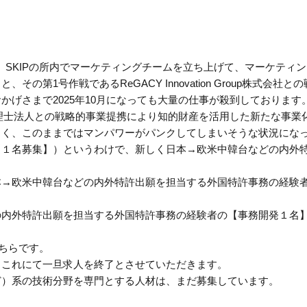
から、SKIPの所内でマーケティングチームを立ち上げて、マーケテ
の第1号作戦であるReGACY Innovation Group株式
げさまで2025年10月になっても大量の仕事が殺到しております
up、SK弁理士法人との戦略的事業提携により知的財産を活用した新たな事
じく、このままではマンパワーがパンクしてしまいそうな状況にな
【１名募集】）というわけで、新しく日本→欧米中韓台などの内外
本→欧米中韓台などの内外特許出願を担当する外国特許事務の経験
の内外特許出願を担当する外国特許事務の経験者の【事務開発１名
こちらです。
、これにて一旦求人を終了とさせていただきます。
ど）系の技術分野を専門とする人材は、まだ募集しています。