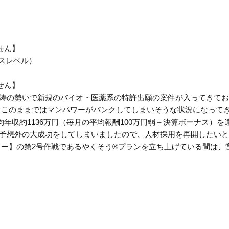
せん】
スレベル）
せん】
怒涛の勢いで新規のバイオ・医薬系の特許出願の案件が入ってきて
、このままではマンパワーがパンクしてしまいそうな状況になって
平均年収約1136万円（毎月の平均報酬100万円弱＋決算ボーナス
が予想外の大成功をしてしまいましたので、人材採用を再開したい
ー】の第2号作戦であるやくそう®プランを立ち上げている間は、