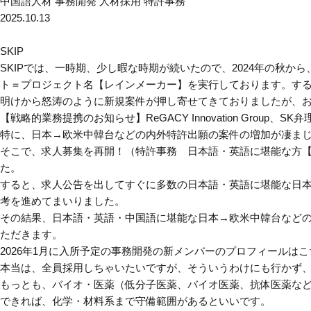
中国語人材
事務開発
人材採用
特許事務
2025.10.13
SKIP
SKIPでは、一時期、少し暇な時期が続いたので、2024年の秋
ト＝プロジェクト名【レインメーカー】を実行しております。すると、そ
明けから怒涛のように新規案件が押し寄せてきておりましたが、おか
【戦略的業務提携のお知らせ】ReGACY Innovation Gro
特に、日本→欧米中韓台などの内外特許出願の案件の増加が凄ま
そこで、求人募集を再開！（特許事務 日本語・英語に堪能な方
た。
すると、求人公告を出してすぐに多数の日本語・英語に堪能な日
考を進めてまいりました。
その結果、日本語・英語・中国語に堪能な日本→欧米中韓台など
ただきます。
2026年1月に入所予定の事務開発の新メンバーのプロフィールは
本当は、全員採用しちゃいたいですが、そういうわけにも行かず
もっとも、バイオ・医薬（低分子医薬、バイオ医薬、抗体医薬な
できれば、化学・材料系まで守備範囲があるといいです。