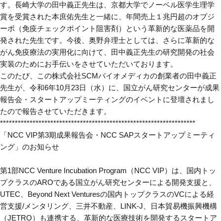
す。長崎大学の田中義正先生は、京都大学でノーベル医学生理学
賞を受賞された本庶佑先生と一緒に、年間売上１兆円超のオプジ
ーボ（免疫チェックポイント阻害剤）という革新的な医薬品を開
発された先生です。今後、奥野弁理士としては、さらに革新的な
がん免疫療法の実用化に向けて、田中義正先生の研究開発の社会
実装のためにお手伝いをさせていただいております。
このたび、この株式会社SCMバイオメディカの創業者の田中義正
先生が、令和6年10月23日（水）に、国立がん研究センターが成果
報告会・スタートアップミーティングのイベントに登壇されまし
たので報告させていただきます。
******************************************************************
「NCC VIP第3期成果報告会・NCC SAPスタートアップミーティ
ング」のお知らせ
第1部NCC Venture Incubation Program（NCC VIP）は、国内トッ
プクラスのAROである国立がん研究センターによる開発支援と、
UTEC、Beyond Next Venturesの国内トップクラスのVCによる経
営支援/メンタリング、三井不動産、LINK-J、日本貿易機振興機構
（JETRO）も連携する、革新的な医療技術を開発するスタートア