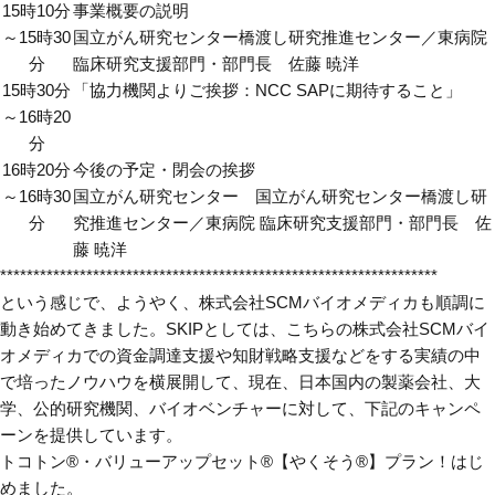
15時10分
事業概要の説明
～15時30
国立がん研究センター橋渡し研究推進センター／東病院
分
臨床研究支援部門・部門長 佐藤 暁洋
15時30分
「協力機関よりご挨拶：NCC SAPに期待すること」
～16時20
分
16時20分
今後の予定・閉会の挨拶
～16時30
国立がん研究センター 国立がん研究センター橋渡し研
分
究推進センター／東病院 臨床研究支援部門・部門長 佐
藤 暁洋
******************************************************************
という感じで、ようやく、株式会社SCMバイオメディカも順調に
動き始めてきました。SKIPとしては、こちらの株式会社SCMバイ
オメディカでの資金調達支援や知財戦略支援などをする実績の中
で培ったノウハウを横展開して、現在、日本国内の製薬会社、大
学、公的研究機関、バイオベンチャーに対して、下記のキャンペ
ーンを提供しています。
トコトン®・バリューアップセット®【やくそう®】プラン！はじ
めました。