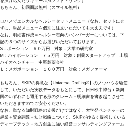
を漬け込んだリキュール風ソフトドリング）
もちろん、初回面談無料（スマイル無料）
ロハスでエシカルなヘルシーセットメニュー（なお、セットにせ
ずに、単品メニューを個別に注文いただいても大丈夫です）
なお、明細書作成＝ヘルシー志向のハンバーガーについては、下
記の３つのサイズからお選びいただいております。
S：ポーション ５０万円 対象：大学の研究室
M：ハイポーション ７５万円 対象：創薬スタートアップ 上場
バイオベンチャー 中堅製薬会社
Ｌ：メガポーション １００万円 対象：メガファーマ
もちろん、
SKIPの得意な【Universal Drafting®】のノウハウを駆使
して、いただいた実験データをもとにして、日米欧中韓台＋新興
国のいずれにも通用する形のクレーム＋明細書を書き起こさせて
いただきますのでご安心ください。
なお、単なる知財戦略の支援だけではなく、大学発ベンチャーの
起業＋資金調達＋知財戦略について、
SKIPがゆるく提携している
ディープテック＋地方創生に強い経営コンサルティングファーム