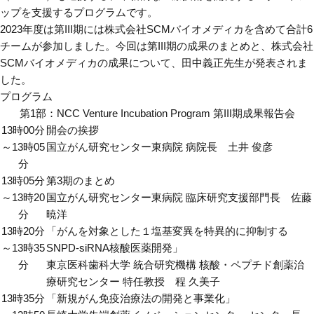
ップを支援するプログラムです。
2023年度は第III期には株式会社SCMバイオメディカを含めて合計6
チームが参加しました。今回は第III期の成果のまとめと、株式会社
SCMバイオメディカの成果について、田中義正先生が発表されま
した。
プログラム
第1部：NCC Venture Incubation Program 第III期成果報告会
13時00分
開会の挨拶
～13時05
国立がん研究センター東病院 病院長 土井 俊彦
分
13時05分
第3期のまとめ
～13時20
国立がん研究センター東病院 臨床研究支援部門長 佐藤
分
暁洋
13時20分
「がんを対象とした１塩基変異を特異的に抑制する
～13時35
SNPD-siRNA核酸医薬開発」
分
東京医科歯科大学 統合研究機構 核酸・ペプチド創薬治
療研究センター 特任教授 程 久美子
13時35分
「新規がん免疫治療法の開発と事業化」