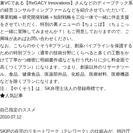
兼VCである【ReGACY Innovations】さん
などのディープテック系
の経営コンサルティングファームなどを紹介させていただいて、
事業戦略＋研究開発戦略＋知財戦略を三位一体で一緒に伴走支援
をさせていただく、特別の裏メニューの【ちょこぼ】（ちょこっ
と一緒に冒険してみませんか？）もご用意しておりますので、ご
興味があればお問い合わせください。
なお、こちらのやくそう®プランは、創薬パイプラインを保護する
ための特別プラン（通常の技術分野にくらべると多くの工数をか
けて丁寧かつ緻密に明細書作成などを行う代わりに少し料金面で
高くつくプラン）になります。つまり、創薬以外のリサーチツー
ル、食品、健康食品、医薬部外品、化粧品、医療材料、医療機器
などを除くプランになります。
注：【やくそう】は、SK弁理士法人の登録商標です。
人気記事
自己指定のススメ
2010.07.12
SKIPの在宅のリモートワーク（テレワーク）の仕組みが、特許庁