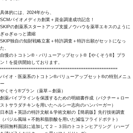
具体的には、2024年から、
SCMバイオメディカ創業＋資金調達成功記念！
SKIPの創薬系スタートアップ支援ノウハウを薬草エキスのように
ぎゅぎゅっと濃縮
SKIP独自の知財戦略立案＋特許調査＋特許出願がセットになっ
た、
自慢のトコトン®・バリューアップセット®【やくそう®】プラ
ン！を提供開始しております。
******************************************************************
バイオ・医薬系のトコトン®バリューアップセット®の特別メニュ
ー
やくそう®プラン（薬草⇔創薬）
創薬パイプラインを保護するための明細書作成（パクチー＋ロー
ストサラダチキンを用いたヘルシー志向のハンバーガー）
日本語＋英語の特許文献＆学術文献の【簡易版】先行技術調査
（バジル風味＋不飽和脂肪酸を用いた減塩フライドポテト）
初回無料面談に追加して２－３回のトコトンヒアリング（ハーブ