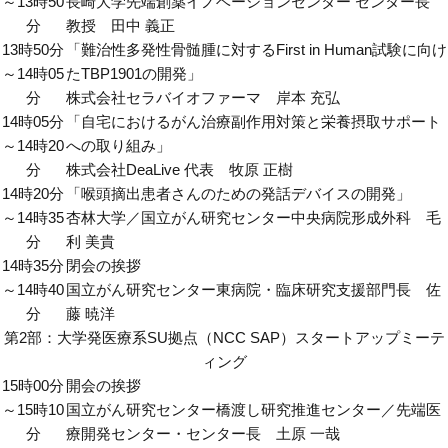
～13時50
長崎大学先端創薬イノベーションセンター センター長
分
教授 田中 義正
13時50分
「難治性多発性骨髄腫に対するFirst in Human試験に向け
～14時05
たTBP1901の開発」
分
株式会社セラバイオファーマ 岸本 充弘
14時05分
「自宅におけるがん治療副作用対策と栄養摂取サポート
～14時20
への取り組み」
分
株式会社DeaLive 代表 牧原 正樹
14時20分
「喉頭摘出患者さんのための発話デバイスの開発」
～14時35
杏林大学／国立がん研究センター中央病院形成外科 毛
分
利 美貴
14時35分
閉会の挨拶
～14時40
国立がん研究センター東病院・臨床研究支援部門長 佐
分
藤 暁洋
第2部：大学発医療系SU拠点（NCC SAP）スタートアップミーテ
ィング
15時00分
開会の挨拶
～15時10
国立がん研究センター橋渡し研究推進センター／先端医
分
療開発センター・センター長 土原 一哉