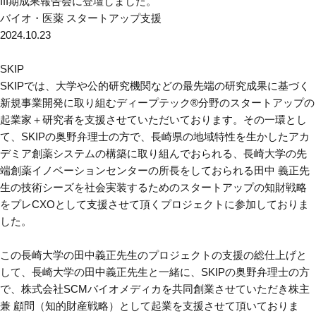
III期成果報告会に登壇しました。
バイオ・医薬
スタートアップ支援
2024.10.23
SKIP
SKIPでは、大学や公的研究機関などの最先端の研究成果に基づく
新規事業開発に取り組むディープテック®分野のスタートアップの
起業家＋研究者を支援させていただいております。その一環とし
て、SKIPの奥野弁理士の方で、
長崎県の地域特性を生かしたアカ
デミア創薬システムの構築
に取り組んでおられる、
長崎大学の先
端創薬イノベーションセンター
の所長をしておられる
田中 義正先
生の技術シーズを社会実装するためのスタートアップの知財戦略
をプレCXOとして支援させて頂くプロジェクト
に参加しておりま
した。
この長崎大学の田中義正先生のプロジェクトの支援の総仕上げと
して、長崎大学の田中義正先生と一緒に、SKIPの奥野弁理士の方
で、株式会社SCMバイオメディカを共同創業させていただき株主
兼 顧問（知的財産戦略）として起業を支援させて頂いておりま