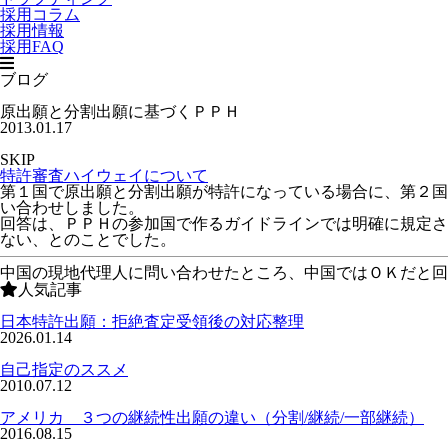
採用コラム
採用情報
採用FAQ
ブログ
原出願と分割出願に基づくＰＰＨ
2013.01.17
SKIP
特許審査ハイウェイについて
第１国で原出願と分割出願が特許になっている場合に、第２国
い合わせしました。
回答は、ＰＰＨの参加国で作るガイドラインでは明確に規定さ
ない、とのことでした。
中国の現地代理人に問い合わせたところ、中国ではＯＫだと回
人気記事
日本特許出願：拒絶査定受領後の対応整理
2026.01.14
自己指定のススメ
2010.07.12
アメリカ ３つの継続性出願の違い（分割/継続/一部継続）
2016.08.15