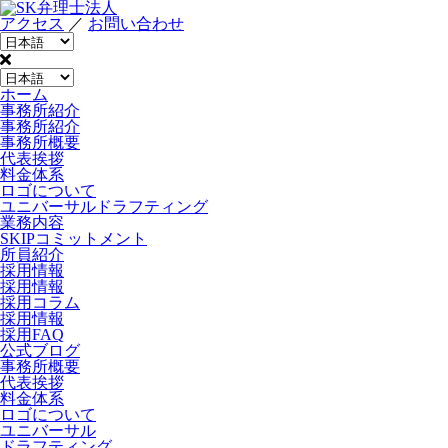
アクセス
／
お問い合わせ
ホーム
事務所紹介
事務所紹介
事務所概要
代表挨拶
料金体系
ロゴについて
ユニバーサルドラフティング
業務内容
SKIPコミットメント
所員紹介
採用情報
採用情報
採用コラム
採用情報
採用FAQ
公式ブログ
事務所概要
代表挨拶
料金体系
ロゴについて
ユニバーサル
ドラフティング