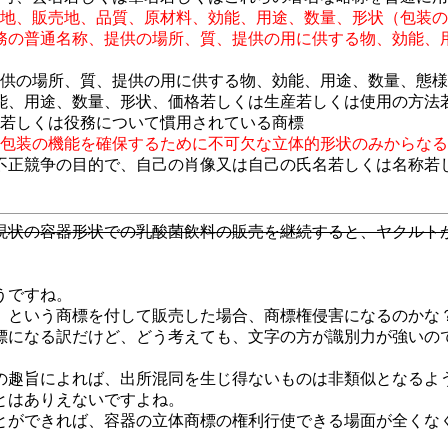
産地、販売地、品質、原材料、効能、用途、数量、形状（包装
務の普通名称、提供の場所、質、提供の用に供する物、効能、
提供の場所、質、提供の用に供する物、効能、用途、数量、態
能、用途、数量、形状、価格若しくは生産若しくは使用の方法
品若しくは役務について慣用されている商標
の包装の機能を確保するために不可欠な立体的形状のみからな
不正競争の目的で、自己の肖像又は自己の氏名若しくは名称若
現状の容器形状での乳酸菌飲料の販売を継続すると、ヤクルト
うですね。
」という商標を付して販売した場合、商標権侵害になるのかな
標になる訳だけど、どう考えても、文字の方が識別力が強いの
の趣旨によれば、出所混同を生じ得ないものは非類似となるよ
とはありえないですよね。
とができれば、容器の立体商標の権利行使できる場面が全くな