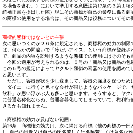
る場合を含む。）において準用する意匠法第17条の３第１
続補正書を提出した際）現にその商標が自己の業務に係る商
の商標の使用をする場合は、その商品又は役務についてその
商標的態様ではないとの主張
次に思いつくのが２６条に規定される、商標権の効力の制限
ば、何らかの間違いで「冷たいアイス」という商標が登録さ
で、商品の内容を説明するような態様での使用にはそのそも
今回の適用が考えられるのは、５号の「商品又は商品の包装
この５号の規定によってヤクルト類似の容器の使用を認めて
と思います。
ただし、容器形状を少し変更して、容器の強度を保つために
ダイエーに行くと色々な会社が同じようなパッケージで、ヤ
飲料」が思い浮かぶ人も多いと思います。そうすると、ヤク
に普通名称化ならぬ、普通容器化してしまっていて、権利行
きるかも知れません。
（商標権の効力が及ばない範囲）
第26条 商標権の効力は、次に掲げる商標（他の商標の一部
1．自己の肖像又は自己の氏名若しくは名称若しくは著名な