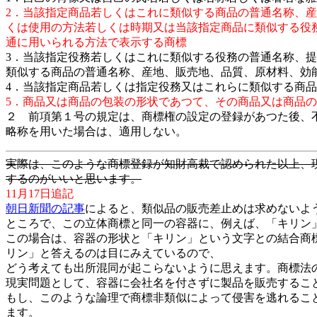
2．当該指定商品若しくはこれに類似する商品の普通名称、
くは使用の方法若しくは時期又は当該指定商品に類似する役
通に用いられる方法で表示する商標
3．当該指定役務若しくはこれに類似する役務の普通名称、
類似する商品の普通名称、産地、販売地、品質、原材料、効
4．当該指定商品若しくは指定役務又はこれらに類似する商
5．商品又は商品の包装の形状であつて、その商品又は商品
２ 前項第１号の規定は、商標権の設定の登録があつた後、
略称を用いた場合は、適用しない。
実際は、このような商標登録が知財高裁で認められた以上、
するのがいいと思います。
11月17日追記
朝日新聞の記事
によると、類似品の販売差止めは求めないよ
ところで、この立体商標と同一の容器に、例えば、「キリン
この場合は、容器の形状と「キリン」という文字との結合商
リン」と答えるのは目にみえているので、
どう考えても出所混同が起こらないように思えます。商標法
現実問題として、容器に会社名を付さずに製品を販売するこ
もし、このような論理で商標非類似によって侵害を逃れるこ
ます。