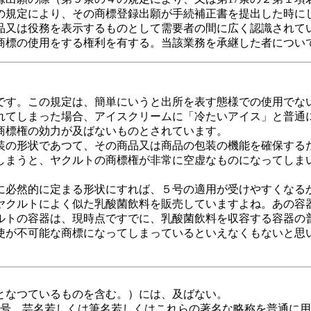
項の規定により、その商標登録出願が手続補正書を提出した時に
品又は役務を表示するものとして需要者の間に広く認識されて
商標の使用をする権利を有する。当該業務を承継した者につい
です。この規定は、簡単にいうと出所を表す態様での使用でな
れてしまった場合、アイスクリームに「冷たいアイス」と普通
商標権の効力が及ばないものとされています。
の形状であつて、その商品又は商品の包装の機能を確保する
しまうと、ヤクルトの商標権が非常に空虚なものになってしま
必然的に定まる形状にすれば、５号の適用が受けやすくなる
クルトによく似た乳酸菌飲料を販売していますよね。あの容
ルトの容器は、現時点ですでに、乳酸菌飲料を収容する容器の
使が不可能な商標になってしまっているといえなくもないと思
となつているものを含む。）には、及ばない。
雅号、芸名若しくは筆名若しくはこれらの著名な略称を普通に