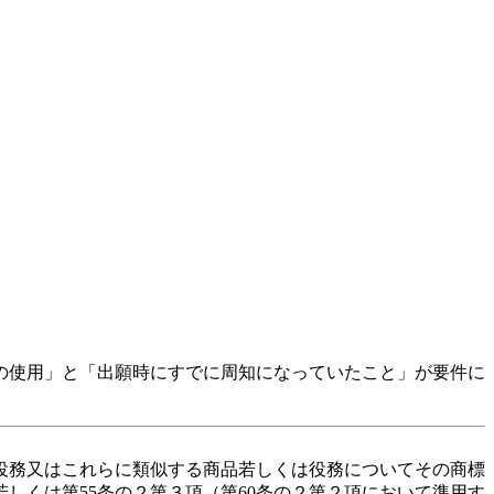
の使用」と「出願時にすでに周知になっていたこと」が要件に
役務又はこれらに類似する商品若しくは役務についてその商標
しくは第55条の２第３項（第60条の２第２項において準用す