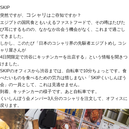
SKIP
コシャリ
突然ですが、
はご存知ですか？
エジプトの国民食ともいえるファストフードで、その噂はたびた
び耳にするものの、なかなか出会う機会がなく、これまで過ごし
てきました。
しかし、このたび「日本のコシャリ界の先駆者
エジプトめし コシ
ャリ屋さん
が
4日間限定で渋谷にキッチンカーを出店する」という情報を聞きつ
けました。
SKIPのオフィスから渋谷までは、自転車で10分ちょっとです。食
べたいものを食べるための労力は惜しまない「SKIPくいしんぼう
会」の一員として、これは見逃せません。
到着、キッチンカーの様子です。あと自転車です。
くいしんぼう会メンバー3人分のコシャリを注文して、オフィスに
戻ります。