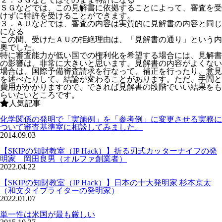
ＳＧなどでは、この見解書に依拠することによって、審査を受
けずに特許を受けることができます。
３．ＡＵなどでは、審査の内容は実質的に見解書の内容と同じ
になる
この間、受けたＡＵの拒絶理由は、「見解書の通り」という内
奥でした。
特に審査能力が低い国での権利化を希望する場合には、見解書
の影響は、非常に大きいと思います。見解書の内容がよくない
場合は、国際予備審査請求を行なって、補正を行ったり、意見
を述べたりして、結論が変わることがあります。ただ、手間と
費用がかかりますので、できれば見解書の段階でいい結果をも
らいたいところです。
人気記事
化学関係の発明で「実施例」を「参考例」に変更させる実務に
ついて審査基準室に相談してみました。
2014.09.03
【SKIPの知財教室（IP Hack）】折る刃式カッターナイフの発
明家 岡田良男（オルファ創業者）
2022.04.22
【SKIPの知財教室（IP Hack）】日本の十大発明家 杉本京太
（和文タイプライターの発明家）
2022.01.07
単一性は米国が最も厳しい