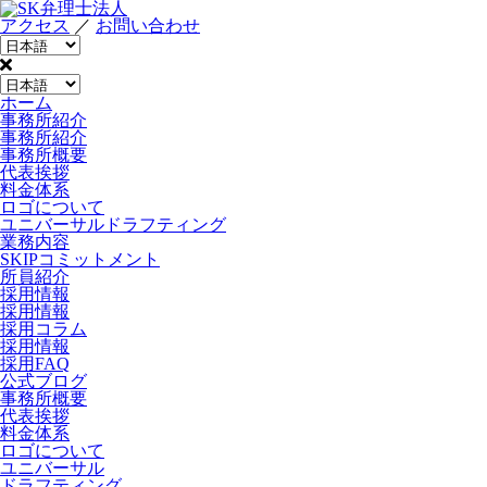
アクセス
／
お問い合わせ
ホーム
事務所紹介
事務所紹介
事務所概要
代表挨拶
料金体系
ロゴについて
ユニバーサルドラフティング
業務内容
SKIPコミットメント
所員紹介
採用情報
採用情報
採用コラム
採用情報
採用FAQ
公式ブログ
事務所概要
代表挨拶
料金体系
ロゴについて
ユニバーサル
ドラフティング