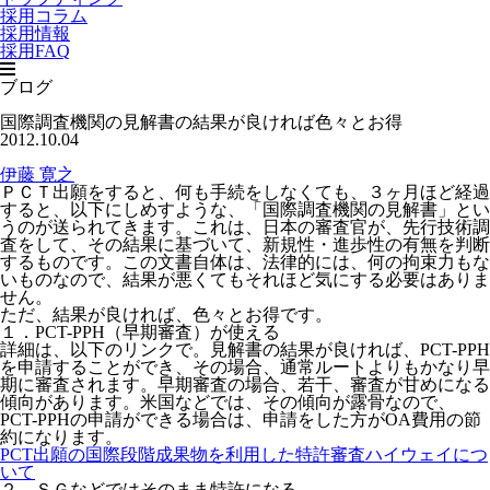
採用コラム
採用情報
採用FAQ
ブログ
国際調査機関の見解書の結果が良ければ色々とお得
2012.10.04
伊藤 寛之
ＰＣＴ出願をすると、何も手続をしなくても、３ヶ月ほど経過
すると、以下にしめすような、「国際調査機関の見解書」とい
うのが送られてきます。これは、日本の審査官が、先行技術調
査をして、その結果に基づいて、新規性・進歩性の有無を判断
するものです。この文書自体は、法律的には、何の拘束力もな
いものなので、結果が悪くてもそれほど気にする必要はありま
せん。
ただ、結果が良ければ、色々とお得です。
１．PCT-PPH（早期審査）が使える
詳細は、以下のリンクで。見解書の結果が良ければ、PCT-PPH
を申請することができ、その場合、通常ルートよりもかなり早
期に審査されます。早期審査の場合、若干、審査が甘めになる
傾向があります。米国などでは、その傾向が露骨なので、
PCT-PPHの申請ができる場合は、申請をした方がOA費用の節
約になります。
PCT出願の国際段階成果物を利用した特許審査ハイウェイにつ
いて
２．ＳＧなどではそのまま特許になる