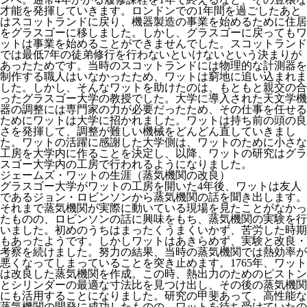
才能を発揮していきます。ロンドンでの1年間を過ごしたあと
はスコットランドに戻り、機器製造の事業を始めるために住居
をグラスゴーに移しました。しかし、グラスゴーに戻ってもワ
ットは事業を始めることができませんでした。スコットランド
では最低7年の徒弟修行を行わないといけないという決まりが
あったためです。当時のスコットランドには物理的な計測器を
制作する職人はいなかったため、ワットは窮地に追い込まれま
した。しかし、そんなワットを助けたのは、もともと親交の合
ったグラスゴー大学の教授でした。大学に導入された天文学機
器の調整には専門家の力が必要だったため、その仕事を任せる
ためにワットは大学に招かれました。ワットは持ち前の頭の良
さを発揮して、調整が難しい機械をどんどん直していきまし
た。ワットの活躍に感謝した大学側は、ワットのために小さな
工房を大学内に作ることを決定し、以降、ワットの研究はグラ
スゴー大学内の工房で行われるようになりました。
ジェームズ・ワットの生涯（蒸気機関の改良）
グラスゴー大学がワットの工房を開いた4年後、ワットは友人
であるジョン・ロビンソンから蒸気機関の話を聞き出します。
それまで蒸気機関が実際に動いている現場を見たことがなかっ
たものの、ロビンソンの話に興味をもち、蒸気機関の実験を行
いました。初めのうちはまったくうまくいかず、苦労した時期
もあったようです。しかしワットはあきらめず、実験と改良・
考察を続けました。努力の結果、当時の蒸気機関では熱効率が
悪くなってしまっていることを突き止めます。1765年、ワット
は改良した蒸気機関を作成。この時、熱出力のためのピストン
とシリンダーの最適な寸法比を見つけ出し、その後の蒸気機関
にも活用することになりました。研究の甲斐あって、高性能な
蒸気機関の開発に成功したものの、ワットを待ち受けていたの