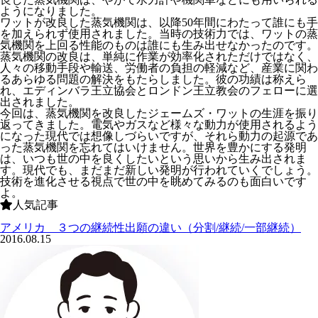
ようになりました。
ワットが改良した蒸気機関は、以降50年間にわたって誰にも手
を加えられず使用されました。当時の技術力では、ワットの蒸
気機関を上回る性能のものは誰にも生み出せなかったのです。
蒸気機関の改良は、単純に作業が効率化されただけではなく、
人々の移動手段や輸送、労働者の負担の軽減など、産業に関わ
るあらゆる問題の解決をもたらしました。彼の功績は称えら
れ、エディンバラ王立協会とロンドン王立教会のフェローに選
出されました。
今回は、蒸気機関を改良したジェームズ・ワットの生涯を振り
返ってきました。電気やガスなど様々な動力が使用されるよう
になった現代では想像しづらいですが、それら動力の起源であ
った蒸気機関を忘れてはいけません。世界を豊かにする発明
は、いつも世の中を良くしたいという思いから生み出されま
す。現代でも、まだまだ新しい発明が行われていくでしょう。
技術を進化させる視点で世の中を眺めてみるのも面白いです
よ。
人気記事
アメリカ ３つの継続性出願の違い（分割/継続/一部継続）
2016.08.15