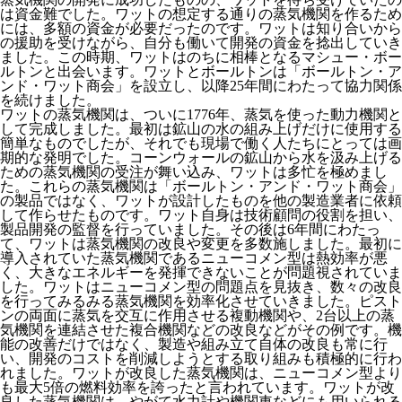
は資金難でした。ワットの想定する通りの蒸気機関を作るため
には、多額の資金が必要だったのです。ワットは知り合いから
の援助を受けながら、自分も働いて開発の資金を捻出していき
ました。この時期、ワットはのちに相棒となるマシュー・ボー
ルトンと出会います。ワットとボールトンは「ボールトン・ア
ンド・ワット商会」を設立し、以降25年間にわたって協力関係
を続けました。
ワットの蒸気機関は、ついに1776年、蒸気を使った動力機関と
して完成しました。最初は鉱山の水の組み上げだけに使用する
簡単なものでしたが、それでも現場で働く人たちにとっては画
期的な発明でした。コーンウォールの鉱山から水を汲み上げる
ための蒸気機関の受注が舞い込み、ワットは多忙を極めまし
た。これらの蒸気機関は「ボールトン・アンド・ワット商会」
の製品ではなく、ワットが設計したものを他の製造業者に依頼
して作らせたものです。ワット自身は技術顧問の役割を担い、
製品開発の監督を行っていました。その後は6年間にわたっ
て、ワットは蒸気機関の改良や変更を多数施しました。最初に
導入されていた蒸気機関であるニューコメン型は熱効率が悪
く、大きなエネルギーを発揮できないことが問題視されていま
した。ワットはニューコメン型の問題点を見抜き、数々の改良
を行ってみるみる蒸気機関を効率化させていきました。ピスト
ンの両面に蒸気を交互に作用させる複動機関や、2台以上の蒸
気機関を連結させた複合機関などの改良などがその例です。機
能の改善だけではなく、製造や組み立て自体の改良も常に行
い、開発のコストを削減しようとする取り組みも積極的に行わ
れました。ワットが改良した蒸気機関は、ニューコメン型より
も最大5倍の燃料効率を誇ったと言われています。ワットが改
良した蒸気機関は、やがて水力計や機関車などにも用いられる