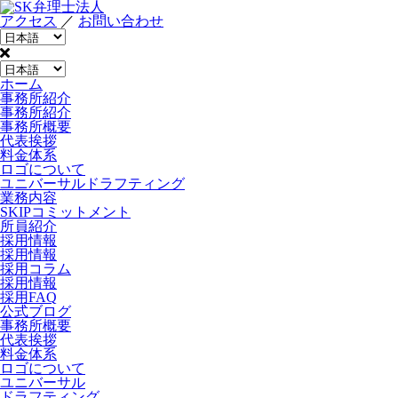
アクセス
／
お問い合わせ
ホーム
事務所紹介
事務所紹介
事務所概要
代表挨拶
料金体系
ロゴについて
ユニバーサルドラフティング
業務内容
SKIPコミットメント
所員紹介
採用情報
採用情報
採用コラム
採用情報
採用FAQ
公式ブログ
事務所概要
代表挨拶
料金体系
ロゴについて
ユニバーサル
ドラフティング