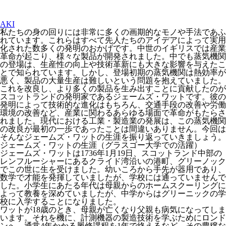
AKI
私たちの身の回りには非常に多くの画期的なモノや手法であふ
れています。これらはすべて先人たちのアイデアによって実用
化された数多くの発明のおかげです。中世のイギリスでは産業
革命が起こり、様々な製品が開発されました。中でも蒸気機関
の登場は、生産性の向上や技術革新にも大きな影響を与えたこ
とで知られています。しかし、登場初期の蒸気機関は熱効率が
悪く、製品の大量生産は難しいという問題を抱えていました。
これを改良し、より多くの製品を生み出すことに貢献したのが
スコットランドの発明家であるジェームズ・ワットです。彼の
発明によって技術的な進化はもちろん、交通手段の改善や労働
環境の改善など、産業に関わるあらゆる場面で革命がもたらさ
れました。現代における工業・製造業の発展は、この蒸気機関
の改良が最初の一歩であったことは間違いありません。今回は
そんなジェームズ・ワットの生涯を振り返っていきましょう。
ジェームズ・ワットの生涯（グラスゴー大学での活躍）
ジェームズ・ワットは1736年1月19日、スコットランド中部の
レンフルーシャーにあるクライド湾沿いの港町、グリーノック
でこの世に生を受けました。幼いころから手先が器用であり、
数学で才能を発揮していましたが、学校には通っていませんで
した。小学生にあたる年代は母親からのホームスクーリングに
よって教養を深めていましたが、中学からはグリーニックの学
校に入学することになりました。
ワットが18歳のとき、母親が亡くなり父親も病気になってしま
います。それを機に、計測機器の製造技術を学ぶためにロンド
ンへ。通常4年かかる履修課程を1年で終えるなど、その豊穣な