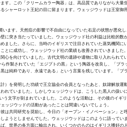
せます。この「クリームカラー陶器」は、高品質でありながら大量
あるシャーロット王妃の目に留まります。ウェッジウッドは王室御
襲います。天然痘の影響で不自由になっていた右足の状態が悪化し
の壁に突き当たっていました。ウェッジウッド社の利益は比較的数
始めました。さらに、当時のイギリスで注目されていた蒸気機関に
ることに成功し、ウェッジウッド社の業績も改善されていきました
に関心を向けていました。古代文明の遺跡や遺物に取り入れられて
から作製されていた「エジプトの黒」という陶器を改良し、「ブラ
「黒は純粋であり、永遠である」という言葉を残しています。「ブ
定計）を発明した功績で王立協会の会員となったあと、奴隷解放運
れていました。しかしウェッジウッドは、こうした黒人の扱いに疑問を
のか？）」という文字が刻まれていました。このような活動は、その後の
ウェッジウッドの活動があったことは間違いないでしょう。
、彼は共同研究を奨励し、今日の「オープン・イノベーション」と
得しようとしませんでした。ウェッジウッドはこのように語ってい
れば、世界の各方面に輸出され、いくつかのものはイギリス嗜好の