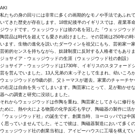
AKI
私たちの身の回りには非常に多くの画期的なモノや手法であふれ
いてきた歴史が存在します。18世紀後半のイギリスでは、産業革
ジウッドです。ウェッジウッドは彼の名を冠した「ウェッジウッ
陶芸品は時代を超えても愛され続けました。その芸術は250年の
います。生物の進化を説いたダーウィンを祖父にもち、芸術家一家
芸術的センスを持ちながら、奴隷制度に反対する人格者でもあり
ジョサイア・ウェッジウッドの生涯（ウェッジウッド社の創設）
ジョサイア・ウェッジウッドは1730年、イギリスのスタフォード
芸を営んでいました。13人兄弟の末っ子として生まれ、幼いころ
ウェッジウッドが9歳の折、父トーマスが逝去。家業のチャーチヤ
の右足は自由を失ってしまいます。陶芸家にとって、足が動かせ
器への調査と研究に没頭しました。
それからウェッジウッドは作陶を重ね、陶芸家としてさらに修行
ために、熱や火による物質の化学反応も学び、陶磁器の製作に活か
「ウェッジウッド社」の誕生です。創業当時、ヨーロッパでは中
く思っていませんでした。そこで彼は、陶磁器製造において多く
ウェッジウッド社の創業当初は、アイビーハウスに工場を構えてい