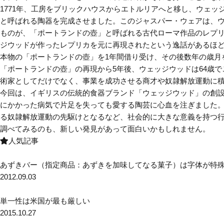
1771年、工房をブリックハウスからエトルリアへと移し、ウェ
と呼ばれる陶器を完成させました。このジャスパー・ウェアは、
ものが、「ポートランドの壺」と呼ばれる古代ローマ作品のレプ
ジウッドが作ったレプリカを元に再現されたという逸話があるほ
本物の「ポートランドの壺」を1年間借り受け、その後数年の歳月
「ポートランドの壺」の再現から5年後、ウェッジウッドは64歳
術家としてだけでなく、事業を成功させる商才や奴隷解放運動に
今回は、イギリスの伝統的食器ブランド「ウェッジウッド」の創
にかかった病気で片足を失っても愛する陶芸に心血を注ぎました
る奴隷解放運動の先駆けとなるなど、社会的に大きな意義を持つ
調べてみるのも、新しい発見があって面白いかもしれません。
人気記事
あずきバー（指定商品：あずきを加味してなる菓子）は字体が特
2012.09.03
単一性は米国が最も厳しい
2015.10.27