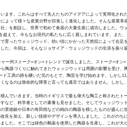
ています。これらはすべて先人たちのアイデアによって実用化され
命によって様々な産業分野が目覚しく進化しました。そんな産業革
ド社」を創設し、世界で初めて食器の大量生産に成功しました。ウ
時を超えて、今もなお現代の私たちに広く親しまれています。また
で育ったウェッジウッド。幼い頃にかかった天然痘によって右足を
ました。今回は、そんなジョサイア・ウェッジウッドの生涯を振り
シャー州ストーク=オン=トレントで誕生しました。ストーク=オン
から陶器づくりに触れてきたウェッジウッドは周囲の影響を受け、
ード工房の跡を継いだ兄のもとで、陶芸を学び始めます。しかし1
なくなるのは致命的な障害と言っても過言ではありません。しかし
を積んでいきます。当時のイギリスで最も偉大な陶工と称されたト
すなど、科学者としての素養も見せました。そしてウェッジウッド
国の景徳鎮や日本の有田焼などの純白の陶器を模したものが盛んに
の改良を加え、新しい技術やデザインを導入しました。これがのち
ました。そこでは緑色の釉薬を使用した陶器を生産し、これが大ヒ