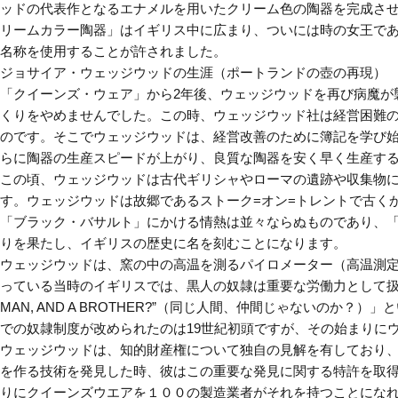
ッドの代表作となるエナメルを用いたクリーム色の陶器を完成さ
リームカラー陶器」はイギリス中に広まり、ついには時の女王で
名称を使用することが許されました。
ジョサイア・ウェッジウッドの生涯（ポートランドの壺の再現）
「クイーンズ・ウェア」から2年後、ウェッジウッドを再び病魔が
くりをやめませんでした。この時、ウェッジウッド社は経営困難
のです。そこでウェッジウッドは、経営改善のために簿記を学び
らに陶器の生産スピードが上がり、良質な陶器を安く早く生産す
この頃、ウェッジウッドは古代ギリシャやローマの遺跡や収集物
す。ウェッジウッドは故郷であるストーク=オン=トレントで古く
「ブラック・バサルト」にかける情熱は並々ならぬものであり、
りを果たし、イギリスの歴史に名を刻むことになります。
ウェッジウッドは、窯の中の高温を測るパイロメーター（高温測
っている当時のイギリスでは、黒人の奴隷は重要な労働力として扱わ
MAN, AND A BROTHER?”（同じ人間、仲間じゃない
での奴隷制度が改められたのは19世紀初頭ですが、その始まりに
ウェッジウッドは、知的財産権について独自の見解を有しており
を作る技術を発見した時、彼はこの重要な発見に関する特許を取
りにクイーンズウエアを１００の製造業者がそれを持つことにな