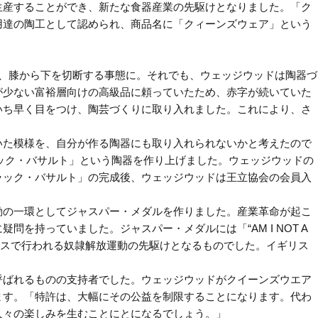
生産することができ、新たな食器産業の先駆けとなりました。「ク
用達の陶工として認められ、商品名に「クィーンズウェア」という
、膝から下を切断する事態に。それでも、ウェッジウッドは陶器づ
が少ない富裕層向けの高級品に頼っていたため、赤字が続いていた
いち早く目をつけ、陶芸づくりに取り入れました。これにより、さ
。
いた模様を、自分が作る陶器にも取り入れられないかと考えたので
ック・バサルト」という陶器を作り上げました。ウェッジウッドの
ラック・バサルト」の完成後、ウェッジウッドは王立協会の会員入
動の一環としてジャスパー・メダルを作りました。産業革命が起こ
持っていました。ジャスパー・メダルには「“AM I NOT A
イギリスで行われる奴隷解放運動の先駆けとなるものでした。イギリス
呼ばれるものの支持者でした。ウェッジウッドがクイーンズウエア
ます。「特許は、大幅にその公益を制限することになります。代わ
人々の楽しみを生むことにとになるでしょう。」