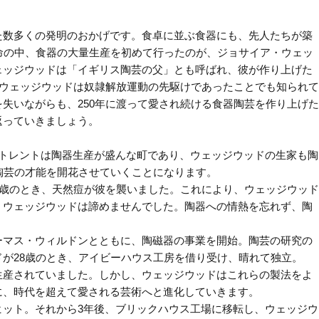
た数多くの発明のおかげです。食卓に並ぶ食器にも、先人たちが築
命の中、食器の大量生産を初めて行ったのが、ジョサイア・ウェッ
ェッジウッドは「イギリス陶芸の父」とも呼ばれ、彼が作り上げた
、ウェッジウッドは奴隷解放運動の先駆けであったことでも知られて
失いながらも、250年に渡って愛され続ける食器陶芸を作り上げた
返っていきましょう。
=トレントは陶器生産が盛んな町であり、ウェッジウッドの生家も陶
陶芸の才能を開花させていくことになります。
1歳のとき、天然痘が彼を襲いました。これにより、ウェッジウッド
、ウェッジウッドは諦めませんでした。陶器への情熱を忘れず、陶
ーマス・ウィルドンとともに、陶磁器の事業を開始。陶芸の研究の
が28歳のとき、アイビーハウス工房を借り受け、晴れて独立。
生産されていました。しかし、ウェッジウッドはこれらの製法をよ
に、時代を超えて愛される芸術へと進化していきます。
ット。それから3年後、ブリックハウス工場に移転し、ウェッジウ