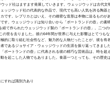
ッジウッド社はますます発展していきます。ウェッジウッドは古代
ウェッジウッド社の代表的な作品で、現代でも高い人気を誇る陶器
リカです。レプリカとはいえ、その緻密な造形は本物に迫るものが
どです。ウェッジウッドは知り合いから「ポートランドの壺」の素
を経て作られたウェッジウッド製の「ポートランドの壺」。二つの
でこの世を去りました。彼の64年間が世界に与えた影響はとてつも
積極的に取り組む社会性など、魅力的な人物だったことが、彼を有
設者であるジョサイア・ウェッジウッドの生涯を振り返ってきまし
。「ポートランドの壺」に代表される彼の精巧な芸術品は、時を超
行動を起こした人物でもありました。食器一つとっても、その歴史
殊にすれば識別力あり