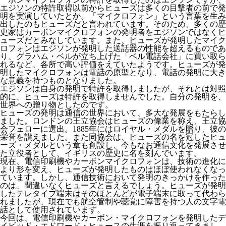
エジソンの特許取得以前からヒューズは多くの目撃者の前で発
明を実演していたとか。「マイクロフォン」という言葉を生み
出したのもヒューズだと言われています。そのため、多くの歴
史家はカーボンマイクロフォンの発明者をエジソンではなくヒ
ューズだとみなしています。また、ヒューズが発明したマイク
ロフォンはエジソンが発明した送話器の性能を超えるものであ
り、グラハム・ベルが立ち上げた「ベル電話会社」に買い取ら
れるなど、各所で高い評価をえていたようです。ヒューズが発
明したマイクロフォンは電話の原型となり、電話の発明に大き
な意義を持つものとなりました。
エジソンは自身の発明で特許を取得しましたが、それとは対照
的に、ヒューズは特許を取得しませんでした。自分の発明を、
世界への贈り物としたのです。
ヒューズの発明は通信の世界において、多大な発展をもたらし
ました。ロンドンの王立協会はヒューズの偉業を称え、王立協
会フェローに選出。1885年にはロイヤル・メダルを贈り、彼の
栄誉を讃えました。また同協会は、ヒューズの名を冠したヒュ
ーズ・メダルという章も創設し、今もなお通信文化を発展させ
た立役者として、イギリスの歴史に名を刻んでいます。
現在、電信印刷機やカーボンマイクロフォンは、技術の進化に
より形を変え、ヒューズが発明したものはほぼ使われなくなっ
ています。しかし、通信技術において発明のきっかけを作った
のは、間違いなくヒューズと言えるでしょう。ヒューズが発明
したテレタイプ端末はそのほとんどが電子端末に取って代わら
れましたが、現在でも航空管制や聴覚に障害を持つ人の文字電
話として使用されています。
今回は、電信印刷機やカーボン・マイクロフォンを発明したデ
イビッド・エドワード・ヒュースの生涯を振り返ってきまし