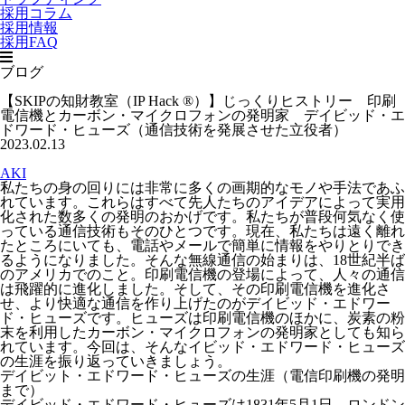
採用コラム
採用情報
採用FAQ
ブログ
【SKIPの知財教室（IP Hack ®）】じっくりヒストリー 印刷
電信機とカーボン・マイクロフォンの発明家 デイビッド・エ
ドワード・ヒューズ（通信技術を発展させた立役者）
2023.02.13
AKI
私たちの身の回りには非常に多くの画期的なモノや手法であふ
れています。これらはすべて先人たちのアイデアによって実用
化された数多くの発明のおかげです。私たちが普段何気なく使
っている通信技術もそのひとつです。現在、私たちは遠く離れ
たところにいても、電話やメールで簡単に情報をやりとりでき
るようになりました。そんな無線通信の始まりは、18世紀半ば
のアメリカでのこと。印刷電信機の登場によって、人々の通信
は飛躍的に進化しました。そして、その印刷電信機を進化さ
せ、より快適な通信を作り上げたのがデイビッド・エドワー
ド・ヒューズです。ヒューズは印刷電信機のほかに、炭素の粉
末を利用したカーボン・マイクロフォンの発明家としても知ら
れています。今回は、そんなイビッド・エドワード・ヒューズ
の生涯を振り返っていきましょう。
デイビット・エドワード・ヒューズの生涯（電信印刷機の発明
まで）
デイビッド・エドワード・ヒューズは1831年5月1日、ロンドン