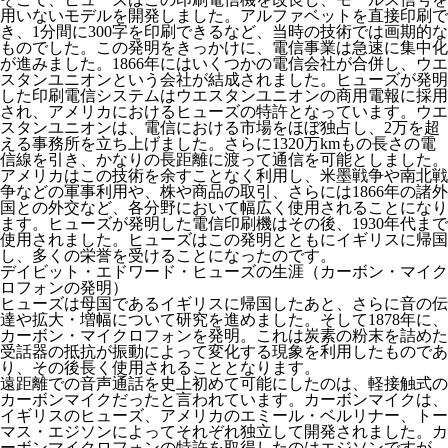
用いないモデルを開発しました。アルファベットを直接印刷で
き、1分間に300字を印刷できるなど、当時の技術では画期的な
ものでした。この発明をきっかけに、電信事業は急速に集中化
が進みました。1866年にはいくつかの電信会社が合併し、ウエ
スタンユニオンという会社が結成されました。ヒューズが発明
した印刷電信システムはウエスタンユニオンの商用電報に採用
され、アメリカにおけるヒューズの特許となっています。ウエ
スタンユニオンは、電信における市場をほぼ独占し、2万を超
える事務所を立ち上げました。さらに1320万kmもの長さの電
信線を引き、かなりの長距離に渡って通信を可能としました。
アメリカはこの技術を余すことなく利用し、米墨戦争や南北戦
争などの軍事利用や、株や商品の取引、さらには1866年の諸外
国との外交など、各分野において幅広く使用されることになり
ます。ヒューズが発明した電信印刷機はその後、1930年代まで
使用されました。ヒューズはこの発明とともにイギリスに帰国
し、多くの栄誉を受けることになったのです。
デイビット・エドワード・ヒューズの生涯（カーボン・マイク
ロフォンの発明）
ヒューズは母国であるイギリスに帰国したあと、さらに音の伝
達や拡大・増幅について研究を進めました。そして1878年に、
カーボン・マイクロフォンを発明。これは炭素の粉末を詰めた
受話器の抵抗が振動によって変化する現象を利用したものであ
り、その後長く使用されることとなります。
遠距離での音声通話を史上初めて可能にしたのは、軽接触式の
カーボンマイクだったと言われています。カーボンマイクは、
イギリスのヒューズ、アメリカのエミール・ベルリナー、トー
マス・エジソンによってそれぞれ独立して開発されました。カ
ーボンマイクロフォンの特許を取得したのはエジソンですが、