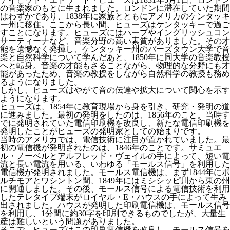
の音楽家のもとに生まれました。ロンドンに滞在していた期間
はわずかであり、1838年に家族とともにアメリカのケンタッキ
ー州に移住。ここから長い間、ヒューズはケンタッキーで過ご
すことになります。ヒューズにはハープやイングリッシュコン
サーティーナなど、音楽分野の高い素質がありました。その才
能を遺憾なく発揮し、ケンタッキー州のバーズタウン大学で音
楽と自然科学について学んだあと、1850年に同大学の音楽教授
へと転身。音楽の才能もさることながら、物理的な分野にも才
能があったため、音楽の教授をしながら自然科学の教授も務め
るようになりました。
しかし、ヒューズはやがて音の伝達や拡大について関心を示す
ようになります。
ヒューズは、1854年に教育現場から身を引き、研究・発明の道
に進みました。最初の発明をしたのは、1856年のこと。当時す
でに発明されていた電信印刷機を改良し、新たな電信印刷機を
発明したことがヒューズの発明家としての始まりです。
当時のアメリカでは、電信技術に注目が置かれていました。最
初の電信機が発明されたのは、1846年のことです。サミュエ
ル・ノーベルとアルフレッド・ヴェイルの手によって、短い電
流と長い電流を用いる、いわゆる「モールス信号」を利用した
電信機が発明されました。モールス電信機は、まず1844年にボ
ルチモアとワシントン間、1849年にはミシシッピ川から東の州
に開通しました。その後、モールス信号による電信技術を利用
したテレタイプ端末がロイヤル・E・ハウスの手によって生み
出されました。ハウスが発明した印刷電信機は、モールス信号
を利用し、1分間に約30字を印刷できるものでしたが、大量生
産は難しいという問題がありました。
そこで、ヒューズはこの印刷電信機を改良し、モールス信号を