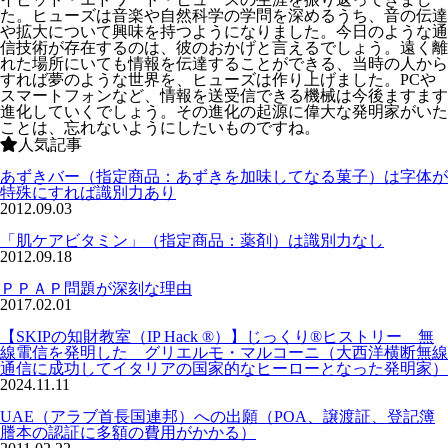
た。ヒューズは音楽や自然科学の学問を深めるうち、音の伝達
や拡大について興味を持つようになりました。今日のような通
信技術が存在するのは、彼のおかげと言えるでしょう。遠く離
れた場所にいても情報を伝達することができる、当時の人から
すれば夢のような世界を、ヒューズは作り上げました。PCや
スマートフォンなど、情報を送受信できる機械は今後ますます
進化していくでしょう。その進化の起源に偉大な発明家がいた
ことは、忘れないようにしたいものですね。
人気記事
あずきバー（指定商品：あずきを加味してなる菓子）は字体が
特殊にすれば識別力あり
2012.09.03
「肌ケアビタミン」（指定商品：薬剤）は識別力なし
2012.09.18
ＰＰＡＰ問題が深刻な理由
2017.02.01
【SKIPの知財教室（IP Hack ®）】じっくり®ヒストリー 無
線電信を発明した グリエルモ・マルコーニ（大西洋横断無線
通信に成功してイタリアの国家的なヒーローとなった発明家）
2024.11.11
UAE（アラブ首長国連邦）への出願（POA、譲渡証、登記簿
謄本の認証に多額の費用がかかる）