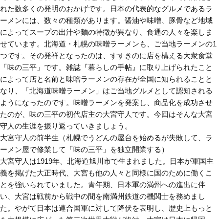
れた数多くの発明のおかげです。日本の代表的なグルメであるラ
ーメンには、数々の種類があります。醤油や味噌、豚骨など地域
によってスープの出汁や麺の特徴が異なり、食通の人々を楽しま
せています。北海道・札幌の味噌ラーメンも、ご当地ラーメンの1
つです。その発祥となったのは、すすきのに店を構える大衆食堂
「味の三平」です。雑誌『暮らしの手帖』に取り上げられたこと
によって店と名前と味噌ラーメンの存在が全国に知られることと
なり、「北海道味噌ラーメン」はご当地グルメとして認知される
ようになったのです。味噌ラーメンを発案し、商品化を成功させ
たのが、味の三平の初代店主の大宮守人です。今回はそんな大宮
守人の生涯を振り返っていきましょう。
大宮守人の前半生（札幌でうどんの屋台を始めるが失敗して、ラ
ーメン屋で修業して「味の三平」を独立開業する）
大宮守人は1919年、北海道旭川市で生まれました。日本が軍国主
義を掲げた大正時代、大宮も他の人々と同様に国のために働くこ
とを強いられていました。青年期、日本軍の満州への進出に伴
い、大宮は戦前から戦中の間を南満州鉄道の機関士を務めまし
た。やがて日本は連合国軍に対して降伏を表明し、歴史上もっと