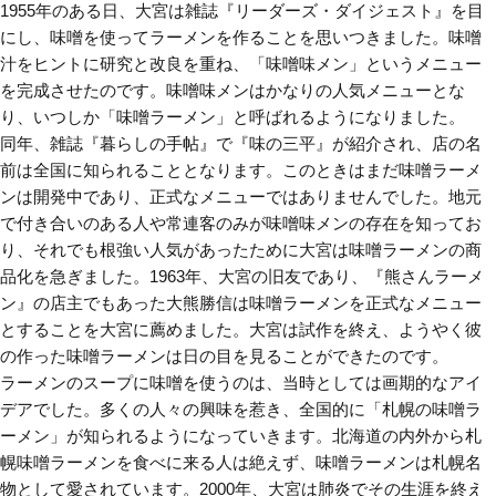
1955年のある日、大宮は雑誌『リーダーズ・ダイジェスト』を目
にし、味噌を使ってラーメンを作ることを思いつきました。味噌
汁をヒントに研究と改良を重ね、「味噌味メン」というメニュー
を完成させたのです。味噌味メンはかなりの人気メニューとな
り、いつしか「味噌ラーメン」と呼ばれるようになりました。
同年、雑誌『暮らしの手帖』で『味の三平』が紹介され、店の名
前は全国に知られることとなります。このときはまだ味噌ラーメ
ンは開発中であり、正式なメニューではありませんでした。地元
で付き合いのある人や常連客のみが味噌味メンの存在を知ってお
り、それでも根強い人気があったために大宮は味噌ラーメンの商
品化を急ぎました。1963年、大宮の旧友であり、『熊さんラーメ
ン』の店主でもあった大熊勝信は味噌ラーメンを正式なメニュー
とすることを大宮に薦めました。大宮は試作を終え、ようやく彼
の作った味噌ラーメンは日の目を見ることができたのです。
ラーメンのスープに味噌を使うのは、当時としては画期的なアイ
デアでした。多くの人々の興味を惹き、全国的に「札幌の味噌ラ
ーメン」が知られるようになっていきます。北海道の内外から札
幌味噌ラーメンを食べに来る人は絶えず、味噌ラーメンは札幌名
物として愛されています。2000年、大宮は肺炎でその生涯を終え