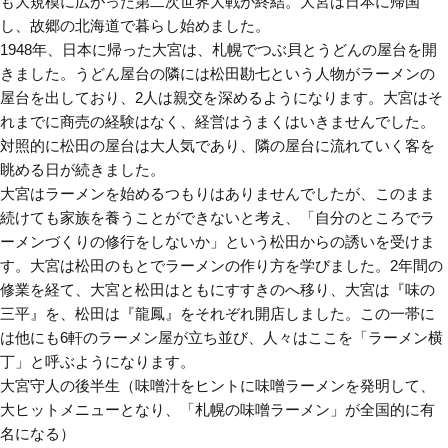
も大規模に広がった第二次世界大戦が終結。大宮は日本に帰国
し、故郷の北海道で暮らし始めました。
1948年、日本に帰った大宮は、札幌でつぶ貝とうどんの屋台を開
きました。うどん屋台の隣には松田勘七という人物がラーメンの
屋台を出しており、2人は親交を深めるようになります。大宮はそ
れまでに商売の経験はなく、経営はうまくはいきませんでした。
対照的に松田の屋台は大人気であり、隣の屋台に流れていく客を
眺める日が続きました。
大宮はラーメンを始めるつもりはありませんでしたが、このまま
続けても家族を養うことができないと考え、「自分のところでラ
ーメンづくりの修行をしないか」という松田からの誘いを受けま
す。大宮は松田のもとでラーメンの作り方を学びました。2年間の
修業を経て、大宮と松田はともにすすきのへ移り、大宮は『味の
三平』を、松田は『龍鳳』をそれぞれ開店しました。この一帯に
は他にも6軒のラーメン屋が立ち並び、人々はここを「ラーメン横
丁」と呼ぶようになります。
大宮守人の後半生（味噌汁をヒントに味噌ラーメンを発明して、
大ヒットメニューとなり、「札幌の味噌ラーメン」が全国的に有
名になる）