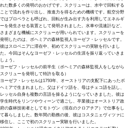
れた数多くの発明のおかげです。スクリューは、水中で回転する
ことで流れを作り出し、推進力を得るための機構です。航空分野
ではプロペラとも呼ばれ、回転が生み出す力を利用してエネルギ
ーを発生させる装置として発明されました。水車や流速計など、
さまざまな機械にスクリューが用いられています。スクリューを
発明したのは、ボヘミアの森林監視人ヨーゼフ・レッセルです。
彼はスロベニアに滞在中、初めてスクリューの実験を行いまし
た。今回はそんなヨーゼフ・レッセルの生涯を振り返っていきま
しょう。
ヨーゼフ・レッセルの前半生（ボヘミアの森林監視人をしながら
スクリューを発明して特許を取る）
ヨーゼフ・レッセルは1793年、オーストリアの支配下にあったボ
ヘミアで生まれました。父はドイツ語を、母はチェコ語を話し、
レッセル自身も複数の言語を操るようになっていきました。彼は
学生時代をリンツやウィーンで過ごし、卒業後はオーストリア政
府の森林技術者としてモトヴン（現在のクロアチア）で仕事をし
て暮らしました。数年間の勤務の後、彼はコスタニェヴィツァに
移住し、ここで初のスクリュー実験を行いました。