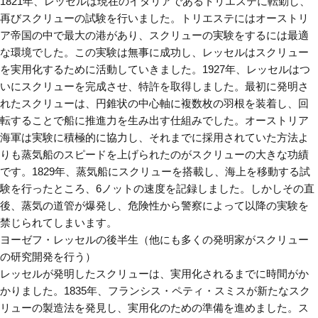
1821年、レッセルは現在のイタリアであるトリエステに転勤し、
再びスクリューの試験を行いました。トリエステにはオーストリ
ア帝国の中で最大の港があり、スクリューの実験をするには最適
な環境でした。この実験は無事に成功し、レッセルはスクリュー
を実用化するために活動していきました。1927年、レッセルはつ
いにスクリューを完成させ、特許を取得しました。最初に発明さ
れたスクリューは、円錐状の中心軸に複数枚の羽根を装着し、回
転することで船に推進力を生み出す仕組みでした。オーストリア
海軍は実験に積極的に協力し、それまでに採用されていた方法よ
りも蒸気船のスピードを上げられたのがスクリューの大きな功績
です。1829年、蒸気船にスクリューを搭載し、海上を移動する試
験を行ったところ、6ノットの速度を記録しました。しかしその直
後、蒸気の道管が爆発し、危険性から警察によって以降の実験を
禁じられてしまいます。
ヨーゼフ・レッセルの後半生（他にも多くの発明家がスクリュー
の研究開発を行う）
レッセルが発明したスクリューは、実用化されるまでに時間がか
かりました。1835年、フランシス・ペティ・スミスが新たなスク
リューの製造法を発見し、実用化のための準備を進めました。ス