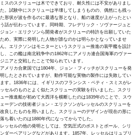
ミスのスクリューは木でできており、耐久性には不安がありまし
た。試験中にスクリューは半壊してしまうものの、偶然にも残っ
た形状が波を作るのに最適な形となり、船の速度が上がったとい
う話が伝わっています。同時期、フレデリック・ソヴァージュと
ジョン・エリクソンら開発者がスクリューの特許を出願していた
ため、実際に発明した人物が誰なのかは明らかとなっていませ
ん。エリクソンはモニターというスクリュー推進の装甲艦を設計
し、この艦は南北戦争中の1862年にアメリカ連合国海軍のヴァー
ジニアと交戦したことで知られています。
アメリカ合衆国では1804年、ジョン・フィッチがスクリューを発
明したとされていますが、動作可能な実物の製作には失敗してい
ます。1836年には、イギリスのフランシス・ペティ・スミスがレ
ッセルのものとよく似たスクリューの実験を行いました。スクリ
ュー推進船が初めて大西洋を横断したのは1839年のことで、スウ
ェーデンの技術者ジョン・エリクソンがレッセルのスクリューを
改良したものを用いました。スクリューのデザインが現在の形に
落ち着いたのは1880年代になってからでした。
レッセルの他の発明としては、空気圧式のポストとボール、シリ
ンダーベアリングなどがあります。1857年、レッセルはリュブリ