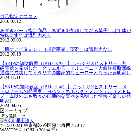
自己指定のススメ
2010.07.12
あずきバー（指定商品：あずきを加味してなる菓子）は字体が
特殊にすれば識別力あり
2012.09.03
「肌ケアビタミン」（指定商品：薬剤）は識別力なし
2012.09.18
【SKIPの知財教室（IP Hack ®）】じっくり®ヒストリー 無
線電信を発明した グリエルモ・マルコーニ（大西洋横断無線
通信に成功してイタリアの国家的なヒーローとなった発明家）
2024.11.11
【SKIPの知財教室（IP Hack ®）】じっくり®ヒストリー メ
トロノームの発明家 ヨハン・ネポムク・メルツェル（メトロ
ノーム以外にも数々の画期的な楽器を発明した愉快で楽しい発
明家）
2024.04.05
アーカイブ
〒150-0021 東京都渋谷区恵比寿西2-20-17
WAVE代官山3階（301号室）