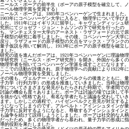
ニールス・ボーアの前半生（ボーアの原子模型を確立して、ノ
ーベル物理学賞を受賞する）
ニールス・ボーアは、1885年コペンハーゲンで生まれました。
1903年にコペンハーゲン大学に入ると、物理学について学びま
した。1911年にはイギリスに留学し、キャヴェンディッシュ研
究所にてジョゼフ・ジョン・トムソンの下で研究を行ったの
ち、マンチェスター大学のアーネスト・ラザフォードの元で原
子模型の研究に着手しました。その後、コペンハーゲン大学に
戻り、ラザフォードの原子模型の欠点をマックス・プランクの
量子仮説を用いて解消し、1913年にボーアの原子模型を確立し
ました。
研究の道を進んだボーアは、1921年コペンハーゲンに理論物理
学研究所（ニールス・ボーア研究所）を開き、外国から多くの
物理学者を招いてコペンハーゲン学派を成すことになります。
ここでの活動が評価され、原子物理学への貢献により1922年に
ノーベル物理学賞を受賞しました。
その後も、ヴェルナー・ハイゼンベルクらの後進とともに、量
子力学（行列力学）の形成を推進していきました。当時は物理
学についてさまざまな発見がもたらされた時期で、学者間での
討論の機会も度々ありました。ボーアは討論の場では決して手
を抜かない性格であり、有名な学者たちと議論を交わしていき
ます。しかしこの過程で、ハイゼンベルクと意見が対立するよ
うになってしまうのです。アルベルト・アインシュタインが量
子力学に反対するようになると、尊敬するアインシュタインと
も論争を続けて説得しようとしました。ボーアは社交的な人柄
だったため、多くの物理学者から慕われ、量子力学の形成に指
導的役割を果たしました。
ニールス・ボーアの後半生（ドイツの原子炉の図をアメリカの