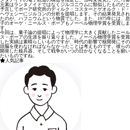
元素はランタノイドではなくジルコニウムに類似したものだと
予言してボーア研究所のディルク・コスターとゲオルク・ド・
ヘヴェシーにジルコンの分析を提唱します。その結果発見され
たのが、ハフニウムという物質でした。また、1975年には、息
子のオーゲ・ニールス・ボーアもノーベル物理学賞を受賞しま
す。
今回は、量子論の提唱によって物理学に大きく貢献したニール
ス・ボーアの生涯を振り返りました。ノーベル物理学賞を受賞
した実績は素晴らしいものですが、時代の影響で核開発にその
頭脳を使わなければならなかったことは考えものです。彼らの
開発した核兵器、そして戦争がいつの日かなくなることを願い
たいものですね。
人気記事