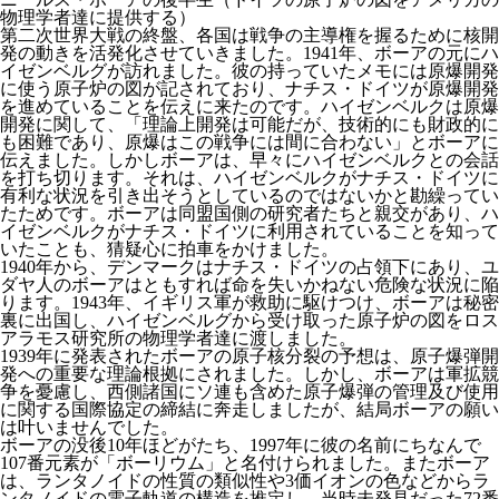
物理学者達に提供する）
第二次世界大戦の終盤、各国は戦争の主導権を握るために核開
発の動きを活発化させていきました。1941年、ボーアの元にハ
イゼンベルグが訪れました。彼の持っていたメモには原爆開発
に使う原子炉の図が記されており、ナチス・ドイツが原爆開発
を進めていることを伝えに来たのです。ハイゼンベルクは原爆
開発に関して、「理論上開発は可能だが、技術的にも財政的に
も困難であり、原爆はこの戦争には間に合わない」とボーアに
伝えました。しかしボーアは、早々にハイゼンベルクとの会話
を打ち切ります。それは、ハイゼンベルクがナチス・ドイツに
有利な状況を引き出そうとしているのではないかと勘繰ってい
たためです。ボーアは同盟国側の研究者たちと親交があり、ハ
イゼンベルクがナチス・ドイツに利用されていることを知って
いたことも、猜疑心に拍車をかけました。
1940年から、デンマークはナチス・ドイツの占領下にあり、ユ
ダヤ人のボーアはともすれば命を失いかねない危険な状況に陥
ります。1943年、イギリス軍が救助に駆けつけ、ボーアは秘密
裏に出国し、ハイゼンベルグから受け取った原子炉の図をロス
アラモス研究所の物理学者達に渡しました。
1939年に発表されたボーアの原子核分裂の予想は、原子爆弾開
発への重要な理論根拠にされました。しかし、ボーアは軍拡競
争を憂慮し、西側諸国にソ連も含めた原子爆弾の管理及び使用
に関する国際協定の締結に奔走しましたが、結局ボーアの願い
は叶いませんでした。
ボーアの没後10年ほどがたち、1997年に彼の名前にちなんで
107番元素が「ボーリウム」と名付けられました。またボーア
は、ランタノイドの性質の類似性や3価イオンの色などからラ
ンタノイドの電子軌道の構造を推定し、当時未発見だった72番