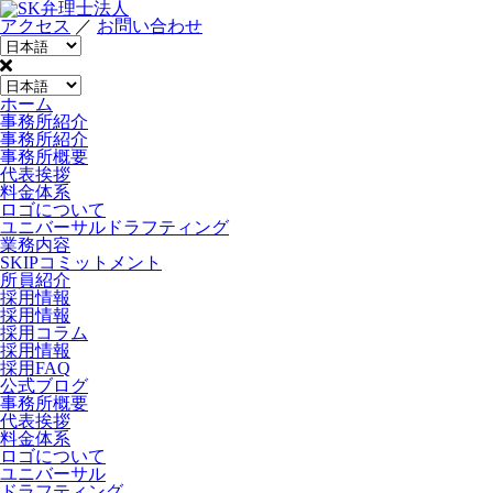
アクセス
／
お問い合わせ
ホーム
事務所紹介
事務所紹介
事務所概要
代表挨拶
料金体系
ロゴについて
ユニバーサルドラフティング
業務内容
SKIPコミットメント
所員紹介
採用情報
採用情報
採用コラム
採用情報
採用FAQ
公式ブログ
事務所概要
代表挨拶
料金体系
ロゴについて
ユニバーサル
ドラフティング