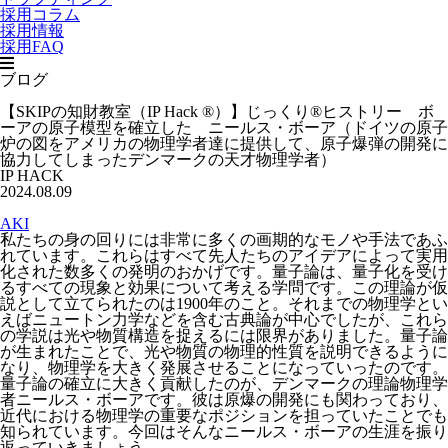
採用コラム
採用情報
採用FAQ
ブログ
【SKIPの知財教室（IP Hack ®）】じっくり®ヒストリー ボ
ーアの原子模型を確立した ニールス・ボーア（ドイツの原子
炉の図をアメリカの物理学者達に提供して、原子爆弾の開発に
協力してしまったデンマークの天才物理学者）
IP HACK
2024.08.09
AKI
私たちの身の回りには非常に多くの画期的なモノや手法であふ
れています。これらはすべて先人たちのアイデアによって実用
化された数多くの発明のおかげです。量子論は、量子化を受け
るすべての現象と効果について考える学問です。この理論が仮
説として立てられたのは1900年のこと。それまでの物理学とい
えばニュートン力学などを含む古典論が中心でしたが、これら
の学説は光や物質構造を捉えるには限界がありました。量子論
が生まれたことで、光や物質の物理的性質を説明できるように
なり、物理学を大きく発展させることになっていったのです。
量子論の確立に大きく貢献したのが、デンマークの理論物理学
者ニールス・ボーアです。彼は原爆の開発にも関わっており、
近代における物理学の重要なポジションを担っていたことでも
知られています。今回はそんなニールス・ボーアの生涯を振り
返っていきましょう。