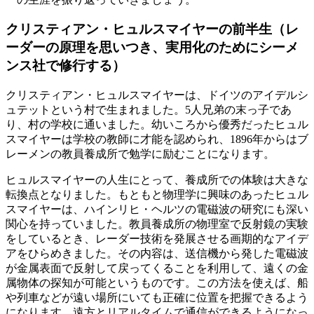
クリスティアン・ヒュルスマイヤーの前半生（レ
ーダーの原理を思いつき、実用化のためにシーメ
ンス社で修行する）
クリスティアン・ヒュルスマイヤーは、ドイツのアイデルシ
ュテットという村で生まれました。5人兄弟の末っ子であ
り、村の学校に通いました。幼いころから優秀だったヒュル
スマイヤーは学校の教師に才能を認められ、1896年からはブ
レーメンの教員養成所で勉学に励むことになります。
ヒュルスマイヤーの人生にとって、養成所での体験は大きな
転換点となりました。もともと物理学に興味のあったヒュル
スマイヤーは、ハインリヒ・ヘルツの電磁波の研究にも深い
関心を持っていました。教員養成所の物理室で反射鏡の実験
をしているとき、レーダー技術を発展させる画期的なアイデ
アをひらめきました。その内容は、送信機から発した電磁波
が金属表面で反射して戻ってくることを利用して、遠くの金
属物体の探知が可能というものです。この方法を使えば、船
や列車などが遠い場所にいても正確に位置を把握できるよう
になります。遠方とリアルタイムで通信ができるようになっ