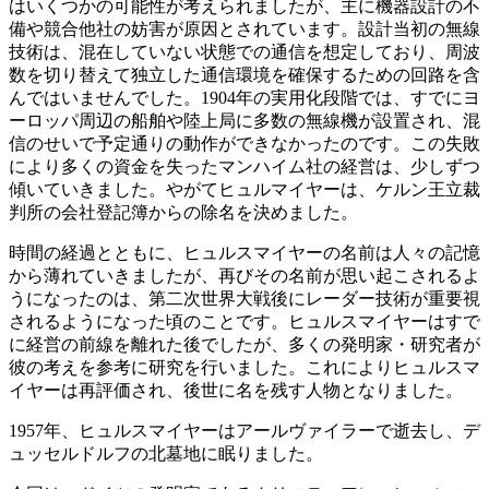
はいくつかの可能性が考えられましたが、主に機器設計の不
備や競合他社の妨害が原因とされています。設計当初の無線
技術は、混在していない状態での通信を想定しており、周波
数を切り替えて独立した通信環境を確保するための回路を含
んではいませんでした。1904年の実用化段階では、すでにヨ
ーロッパ周辺の船舶や陸上局に多数の無線機が設置され、混
信のせいで予定通りの動作ができなかったのです。この失敗
により多くの資金を失ったマンハイム社の経営は、少しずつ
傾いていきました。やがてヒュルマイヤーは、ケルン王立裁
判所の会社登記簿からの除名を決めました。
時間の経過とともに、ヒュルスマイヤーの名前は人々の記憶
から薄れていきましたが、再びその名前が思い起こされるよ
うになったのは、第二次世界大戦後にレーダー技術が重要視
されるようになった頃のことです。ヒュルスマイヤーはすで
に経営の前線を離れた後でしたが、多くの発明家・研究者が
彼の考えを参考に研究を行いました。これによりヒュルスマ
イヤーは再評価され、後世に名を残す人物となりました。
1957年、ヒュルスマイヤーはアールヴァイラーで逝去し、デ
ュッセルドルフの北墓地に眠りました。