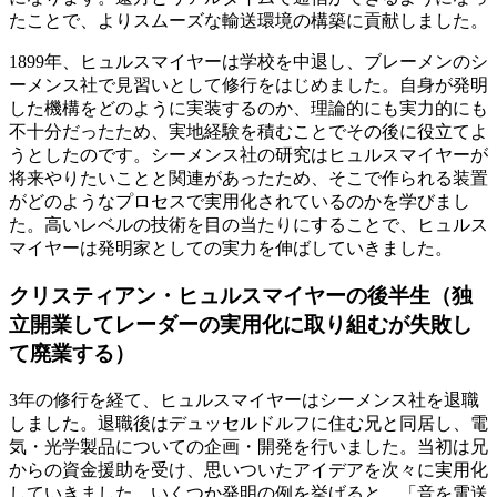
たことで、よりスムーズな輸送環境の構築に貢献しました。
1899年、ヒュルスマイヤーは学校を中退し、ブレーメンのシ
ーメンス社で見習いとして修行をはじめました。自身が発明
した機構をどのように実装するのか、理論的にも実力的にも
不十分だったため、実地経験を積むことでその後に役立てよ
うとしたのです。シーメンス社の研究はヒュルスマイヤーが
将来やりたいことと関連があったため、そこで作られる装置
がどのようなプロセスで実用化されているのかを学びまし
た。高いレベルの技術を目の当たりにすることで、ヒュルス
マイヤーは発明家としての実力を伸ばしていきました。
クリスティアン・ヒュルスマイヤーの後半生（独
立開業してレーダーの実用化に取り組むが失敗し
て廃業する）
3年の修行を経て、ヒュルスマイヤーはシーメンス社を退職
しました。退職後はデュッセルドルフに住む兄と同居し、電
気・光学製品についての企画・開発を行いました。当初は兄
からの資金援助を受け、思いついたアイデアを次々に実用化
していきました。いくつか発明の例を挙げると、「音を電送