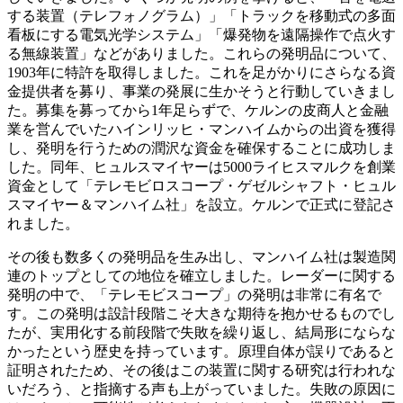
する装置（テレフォノグラム）」「トラックを移動式の多面
看板にする電気光学システム」「爆発物を遠隔操作で点火す
る無線装置」などがありました。これらの発明品について、
1903年に特許を取得しました。これを足がかりにさらなる資
金提供者を募り、事業の発展に生かそうと行動していきまし
た。募集を募ってから1年足らずで、ケルンの皮商人と金融
業を営んでいたハインリッヒ・マンハイムからの出資を獲得
し、発明を行うための潤沢な資金を確保することに成功しま
した。同年、ヒュルスマイヤーは5000ライヒスマルクを創業
資金として「テレモビロスコープ・ゲゼルシャフト・ヒュル
スマイヤー＆マンハイム社」を設立。ケルンで正式に登記さ
れました。
その後も数多くの発明品を生み出し、マンハイム社は製造関
連のトップとしての地位を確立しました。レーダーに関する
発明の中で、「テレモビスコープ」の発明は非常に有名で
す。この発明は設計段階こそ大きな期待を抱かせるものでし
たが、実用化する前段階で失敗を繰り返し、結局形にならな
かったという歴史を持っています。原理自体が誤りであると
証明されたため、その後はこの装置に関する研究は行われな
いだろう、と指摘する声も上がっていました。失敗の原因に