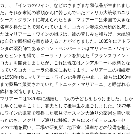
カ」、「インカのワイン」などのさまざまな類似品が生まれまし
た。それが末期の喉頭がんに苦しんでいたアメリカ大統領のユリ
シーズ・グラントに与えられたとき、マリアーニは米国で大きな
名声を得たことで知られています。コカイン溶液の局所的投与ま
たはマリアーニ・ワインの摂取は、彼の苦しみを和らげ、大統領
は自分で回想録を書き終えることができました。1885年にアトラ
ンタの薬剤師であるジョン・ペンバートンはマリアーニ・ワイン
からヒントを得て、コーラ・ナッツを加えた「フランスワイン・
コカ」を開発しましたが、これは現在はノンアルコール飲料とな
っているコカ・コーラの祖先にあたります。マリアーニの相続者
は1950年代にマリアーニ・ワインの生産を中止し、彼らは1963年
まで薬局で販売されていた「トニック・マリアーニ」と呼ばれる
飲料を製造しました。
マリアーニは1870年に結婚し、4人の子どもをもうけました。しか
し早くに妻を亡くし、寡夫として後半生を過ごしました。1873年
にワインの販売で獲得した収益でオスマン大通りの薬局を買い取
ったのち、スクリーブ通りに移転。さらにヌイイ＝シュル＝セー
ヌの土地を買い、工場や研究所、地下室、温室などの設備を整え