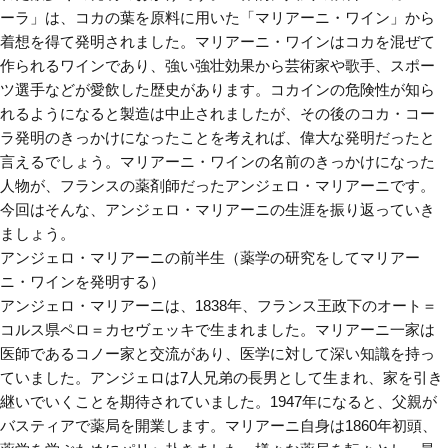
ーラ」は、コカの葉を原料に用いた「マリアーニ・ワイン」から
着想を得て発明されました。マリアーニ・ワインはコカを混ぜて
作られるワインであり、強い強壮効果から芸術家や歌手、スポー
ツ選手などが愛飲した歴史があります。コカインの危険性が知ら
れるようになると製造は中止されましたが、その後のコカ・コー
ラ発明のきっかけになったことを考えれば、偉大な発明だったと
言えるでしょう。マリアーニ・ワインの名前のきっかけになった
人物が、フランスの薬剤師だったアンジェロ・マリアーニです。
今回はそんな、アンジェロ・マリアーニの生涯を振り返っていき
ましょう。
アンジェロ・マリアーニの前半生（薬学の研究をしてマリアー
ニ・ワインを発明する）
アンジェロ・マリアーニは、1838年、フランス王政下のオート＝
コルス県ペロ＝カセヴェッキで生まれました。マリアーニ一家は
医師であるコノー家と交流があり、医学に対して深い知識を持っ
ていました。アンジェロは7人兄弟の長男として生まれ、家を引き
継いでいくことを期待されていました。1947年になると、父親が
バスティアで薬局を開業します。マリアーニ自身は1860年初頭、