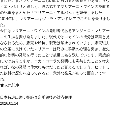
ました。またマリアーニは顔の広い有力者の警察官であるグザヴ
ィエ・パオリと親しく、彼の協力でマリアーニ・ワインの愛飲者
の記事をまとめた「マリアーニ・アルバム」を製作しました。
1914年に、マリアーニはヴィラ・アンドレアでこの世を去りまし
た。
今回はマリアーニ・ワインの発明者であるアンジェロ・マリアー
ニの生涯を振り返りました。現代ではコカインの成分は麻薬と見
なされるため、販売や所持、製造は禁止されています。販売戦力
の立案に長けていたマリアーニは巧みに群衆の心理を突き、歴史
的な飲料の発明を行ったことで後世に名を残しています。間接的
にではありますが、コカ・コーラの発明にも寄与したことを考え
れば、彼の発明は偉大なものだったと言えるでしょう。ヒットし
た飲料の歴史を辿ってみると、意外な発見があって面白いです
ね。
人気記事
日本特許出願：拒絶査定受領後の対応整理
2026.01.14