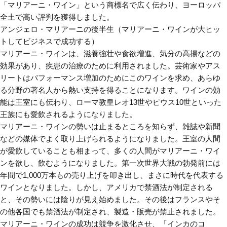
「マリアーニ・ワイン」という商標名で広く伝わり、ヨーロッパ
全土で高い評判を獲得しました。
アンジェロ・マリアーニの後半生（マリアーニ・ワインが大ヒッ
トしてビジネスで成功する）
マリアーニ・ワインは、滋養強壮や食欲増進、気分の高揚などの
効果があり、疾患の治療のために利用されました。芸術家やアス
リートはパフォーマンス増加のためにこのワインを求め、あらゆ
る分野の著名人から熱い支持を得ることになります。ワインの効
能は王室にも伝わり、ローマ教皇レオ13世やピウス10世といった
王族にも愛飲されるようになりました。
マリアーニ・ワインの勢いは止まるところを知らず、雑誌や新聞
などの媒体でよく取り上げられるようになりました。王室の人間
が愛飲していることも相まって、多くの人間がマリアーニ・ワイ
ンを欲し、飲むようになりました。第一次世界大戦の勃発前には
年間で1,000万本もの売り上げを叩き出し、まさに時代を代表する
ワインとなりました。しかし、アメリカで禁酒法が制定される
と、その勢いには陰りが見え始めました。その後はフランスやそ
の他各国でも禁酒法が制定され、製造・販売が禁止されました。
マリアーニ・ワインの成功は競争を激化させ、「インカのコ