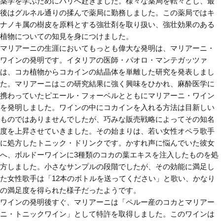
薬学を学ぶためにパリへ赴きました。様々な薬局を転々とし、最
後はグルネル通りの揉んで薬局に勤務しました。この薬局ではキ
ナノキ属の樹皮を原料とする強壮剤を取り扱い、強壮効果のある
植物についての知見を身につけました。
マリアーニの生涯においてもっとも偉大な発明は、マリアーニ・
ワインの発明です。イタリアの医師・パオロ・マンテガッツァ
は、コカ植物からコカインの結晶体を単離した研究を発表しまし
た。マリアーニはこの研究結果に強く興味をひかれ、麻酔医学に
携わっていたピエール・フォーベルとともにマリアーニ・ワイン
を発明しました。ワインの中にコカインを入れる方法は目新しい
ものではありませんでしたが、巧みな販売戦略によってその知名
度を上昇させていきました。その始まりは、若い女性オペラ歌手
に処方したトニック・ドリンクです。かすれ声に悩んでいた彼女
へ、ボルドーワインに3種類のコカの葉エキスを注入したものを処
方しました。小さなサンプルの段階でしたが、その効能に満足し
た女性歌手は「12本のボトルを送ってください」と歌い、かなり
の満足度を得られた様子だったようです。
ワインの発明後すぐ、マリアーニは「ペルー産のコカとマリアー
ニ・トニックワイン」として特許を取得しました。このワインは