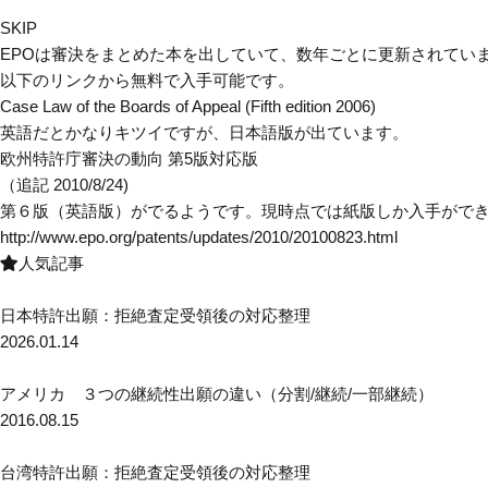
SKIP
EPOは審決をまとめた本を出していて、数年ごとに更新されてい
以下のリンクから無料で入手可能です。
Case Law of the Boards of Appeal (Fifth edition 2006)
英語だとかなりキツイですが、日本語版が出ています。
欧州特許庁審決の動向 第5版対応版
（追記 2010/8/24)
第６版（英語版）がでるようです。現時点では紙版しか入手がで
http://www.epo.org/patents/updates/2010/20100823.html
人気記事
日本特許出願：拒絶査定受領後の対応整理
2026.01.14
アメリカ ３つの継続性出願の違い（分割/継続/一部継続）
2016.08.15
台湾特許出願：拒絶査定受領後の対応整理