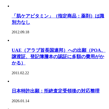
「肌ケアビタミン」（指定商品：薬剤）は識
別力なし
2012.09.18
UAE（アラブ首長国連邦）への出願（POA、
譲渡証、登記簿謄本の認証に多額の費用がか
かる）
2011.02.22
日本特許出願：拒絶査定受領後の対応整理
2026.01.14