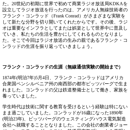
た。20世紀の初期に世界で初めて商業ラジオ放送局KDKAを
設立してラジオ放送を行ったのは、アメリカ人無線技術者の
フランク・コンラッド（Frank Conrad）がさまざまな実験を
して新たな分野を切り開いてくれたからです。その後、ラジ
オは重要なインフラとしてまたは娯楽として世界中に普及し
ていき、私たちの生活を豊かにしてくれるものとなりまし
た。そこで今回はラジオ放送の生みの親であるフランク・コ
ンラッドの生涯を振り返っていきましょう。
フランク・コンラッドの生涯（無線通信実験の開始まで）
1874年(明治7年)5月4日、フランク・コンラッドはアメリカ
合衆国ペンシルベニア州の南西部の都市ピッツバーグで生ま
れました。コンラッドの父は鉄道整備士として働き、家族を
養っていました。
学生時代は技術に関する教育を受けるという経験は特にない
まま過ごしていました。コンラッドが16歳になった1890年
(明治23年)、ピッツバーグのウェスティングハウス電気製造
会社へ就職することとなりました。この会社の創業者ジョー