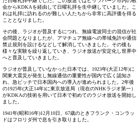
た日曜礼拝中継でした。この放送ではピッツバーグ市内の教
会からKDKAを経由して日曜礼拝を生中継していました。こ
れは礼拝に訪れるのが難しい人たちから非常に高評価を得る
こととなりました。
その後、ラジオが普及するにつれ、無線電波同士の混信が社
会問題となりましたが、アマチュア無線への帯域免許や通信
禁止規則を設けるなどして解消していきました。その後も
様々な実験を繰り返していき、ラジオ放送が安定化し世界中
へと普及していきました。
ラジオが普及していなかった日本では、1923年(大正12年)に
関東大震災が発生し無線通信の重要性が国内で広く認知さ
れ、急ピッチで日本国内への導入が進められました。2年後
の1925年(大正14年)に東京放送局（現在のNHKラジオ第一）
がKDKAの技術を用いて日本で初めてのラジオ放送を開始し
ました。
1941年(昭和16年)12月10日、67歳のときフランク・コンラッ
ドはフロリダ州で息を引き取りました。