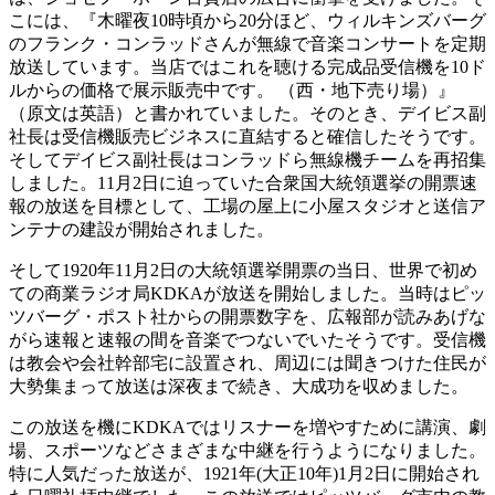
こには、『木曜夜10時頃から20分ほど、ウィルキンズバーグ
のフランク・コンラッドさんが無線で音楽コンサートを定期
放送しています。当店ではこれを聴ける完成品受信機を10ド
ルからの価格で展示販売中です。 （西・地下売り場）』
（原文は英語）と書かれていました。そのとき、デイビス副
社長は受信機販売ビジネスに直結すると確信したそうです。
そしてデイビス副社長はコンラッドら無線機チームを再招集
しました。11月2日に迫っていた合衆国大統領選挙の開票速
報の放送を目標として、工場の屋上に小屋スタジオと送信ア
ンテナの建設が開始されました。
そして1920年11月2日の大統領選挙開票の当日、世界で初め
ての商業ラジオ局KDKAが放送を開始しました。当時はピッ
ツバーグ・ポスト社からの開票数字を、広報部が読みあげな
がら速報と速報の間を音楽でつないでいたそうです。受信機
は教会や会社幹部宅に設置され、周辺には聞きつけた住民が
大勢集まって放送は深夜まで続き、大成功を収めました。
この放送を機にKDKAではリスナーを増やすために講演、劇
場、スポーツなどさまざまな中継を行うようになりました。
特に人気だった放送が、1921年(大正10年)1月2日に開始され