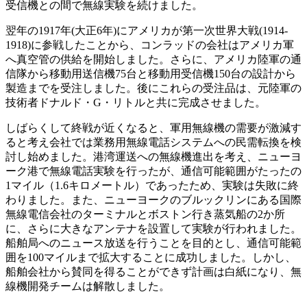
受信機との間で無線実験を続けました。
翌年の1917年(大正6年)にアメリカが第一次世界大戦(1914-
1918)に参戦したことから、コンラッドの会社はアメリカ軍
へ真空管の供給を開始しました。さらに、アメリカ陸軍の通
信隊から移動用送信機75台と移動用受信機150台の設計から
製造までを受注しました。後にこれらの受注品は、元陸軍の
技術者ドナルド・G・リトルと共に完成させました。
しばらくして終戦が近くなると、軍用無線機の需要が激減す
ると考え会社では業務用無線電話システムへの民需転換を検
討し始めました。港湾運送への無線機進出を考え、ニューヨ
ーク港で無線電話実験を行ったが、通信可能範囲がたったの
1マイル（1.6キロメートル）であったため、実験は失敗に終
わりました。また、ニューヨークのブルックリンにある国際
無線電信会社のターミナルとボストン行き蒸気船の2か所
に、さらに大きなアンテナを設置して実験が行われました。
船舶局へのニュース放送を行うことを目的とし、通信可能範
囲を100マイルまで拡大することに成功しました。しかし、
船舶会社から賛同を得ることができず計画は白紙になり、無
線機開発チームは解散しました。