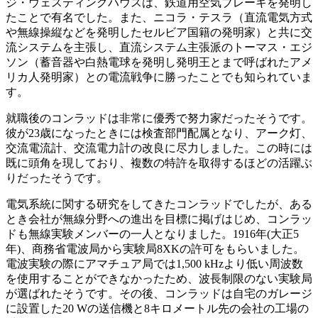
ジ・ウェスティングハウスは、鉄道用空気ブレーキを発明し
たことで有名でした。また、ニコラ・テスラ（直流電気方式
や無線操縦などを発明したセルビア国籍の発明家）と共に交
流システムを主張し、直流システム主張派のトーマス・エジ
ソン（蓄音器や白熱電球を発明し発明王とまで呼ばれたアメ
リカ人発明家）との電流戦争に勝ったことでも知られていま
す。
就職後のコンラッドは非常に優秀で努力家だったそうです。
彼が23歳になったときには検査部門配属となり、アーク灯、
交流電流計、交流電力計の改良に尽力しました。この時には
既に頭角を現しており、複数の特許を取得するほどの活躍ぶ
りだったそうです。
電気系統に関する研究をしてきたコンラッドでしたが、ある
とき会社が無線分野への進出を目標に掲げはじめ、コンラッ
ドも無線実験メンバーの一人となりました。1916年(大正5
年)、商務省電波局から実験局8XKの許可をもらいました。
電波実験の際にアマチュア局では1,500 kHzより低い周波数
を使用することができなかったため、波長制限のない実験局
が選ばれたそうです。その後、コンラッドは自宅のガレージ
に設置した20 Wの送信機と8キロメートル先の会社の工場の