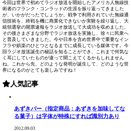
今回は世界で初めてラジオ放送を開始したアメリカ人無線技
術者のフランク・コンラッドの生涯を振り返ってきました
が、いかがだったでしょうか。戦争で利用されていた無線通
信技術を、終戦を機に商業化できないか実験を繰り返し、大
統領選挙の開票速報をラジオ放送して大成功を収めました。
その後さまざまな分野でラジオ放送を実施し、徐々に民衆へ
と普及していきました。今や日本を含め世界中で重要なイン
フラや娯楽のひとつとなるまでに成長している媒体です。今
回ラジオ放送誕生の秘話を知ることができ、これまで何気な
く耳にしていたものが違って聞こえてくるかもしれません
ね。これから先、どのような発明が誕生して、どのような世
界になるのがとても楽しみですね！
人気記事
あずきバー（指定商品：あずきを加味してな
る菓子）は字体が特殊にすれば識別力あり
2012.09.03