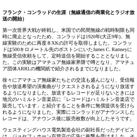
フランク・コンラッドの生涯（無線通信の商業化とラジオ放
送の開始）
第一次世界大戦が終戦し、米国での民間無線の戦時制限も同
時に廃止となったため、コンラッドは1920年(大正9年)、無
線実験のために再度８XKの許可を取得しました。コンラッ
ドは500キロメートル先のボストンにいたJames C. Ramseyに
無線受信依頼をして、定時送信を開始することとなりまし
た。この実験はアマチュア無線家界隈で噂となり、アマチュ
ア団体ARRLの機関紙で紹介されるまでになりました。
徐々にアマチュア無線家たちとの交流も盛んになり、受信報
告や放送希望の演奏曲がリクエストされるようになり放送す
るようになりました。放送するレコードが足りないときには
地元のハミルトン音楽店に「レコードはハミルトン音楽店で
販売しています」と紹介することを条件に無償提供を受けら
れるようになりました。実際にコンラッドがアナウンスした
レコードは、アナウンス後に販売枚数が向上したそうです。
ウェスティングハウス電気製造会社の副社長だったデイビス
は、ジョセフ・ホーン百貨店の広告に衝撃を受けました。そ