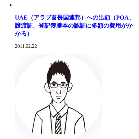
UAE（アラブ首長国連邦）への出願（POA、
譲渡証、登記簿謄本の認証に多額の費用がか
かる）
2011.02.22