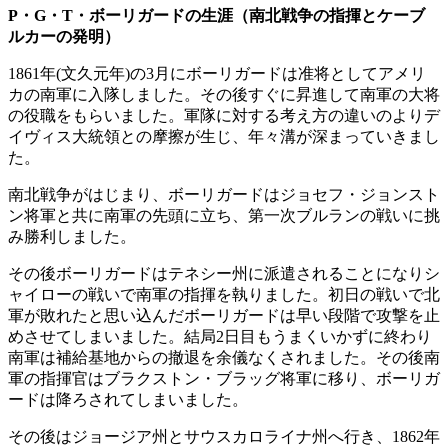
P・G・T・ボーリガードの生涯（南北戦争の指揮とケーブ
ルカーの発明）
1861年(文久元年)の3月にボーリガードは准将としてアメリ
カの南軍に入隊しました。その後すぐに昇進して南軍の大将
の役職をもらいました。軍隊に対する考え方の違いのよりデ
イヴィス大統領との摩擦が生じ、年々溝が深まっていきまし
た。
南北戦争がはじまり、ボーリガードはジョセフ・ジョンスト
ン将軍と共に南軍の先頭に立ち、第一次ブルランの戦いに挑
み勝利しました。
その後ボーリガードはテネシー州に派遣されることになりシ
ャイローの戦いで南軍の指揮を執りました。初日の戦いで北
軍が敗れたと思い込んだボーリガードは早い段階で攻撃を止
めさせてしまいました。結局2日目もうまくいかずに終わり
南軍は補給基地からの撤退を余儀なくされました。その後南
軍の指揮官はブラクストン・ブラッグ将軍に移り、ボーリガ
ードは降ろされてしまいました。
その後はジョージア州とサウスカロライナ州へ行き、1862年