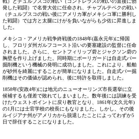
戦）とチュルブスコの戦い（コントレラスの戦いの直後に勃
発した戦闘）で名誉大佐に任命され、チャプルテペクの戦い
（チュルブスコの戦い後にアメリカ軍がメキシコ軍に勝利し
た戦闘）では方と太腿にけがを負いながらも少佐に昇進しま
した。
メキシコ・アメリカ戦争終戦後の1848年(嘉永元年)に帰国
し、フロリダ州ガルフコースト沿いの要塞建設の監督に任命
されました。さらに、セントフィリップ砦とジャクソン砦の
胸壁を作り上げました。同時期にボーリガードは自走式バー
掘削機という機械の発明に成功しました。これにより、船舶
が砂州を綺麗にすることが簡単になりました。自走式バー掘
削機はその価値が認められ、後に特許を取得しました。
1858年(安政4年)には地元のニューオーリンズ市長選挙に立
候補するも僅差で敗れてしまいました。数年後には訓練を受
けたウェストポイントに戻り教官となり、1861年(文久元年)
の1月には士官学校の校長にもなりました。しかし、その後
ルイジアナ州がアメリカから脱退したことによってわずか5
日で辞任することになりました。