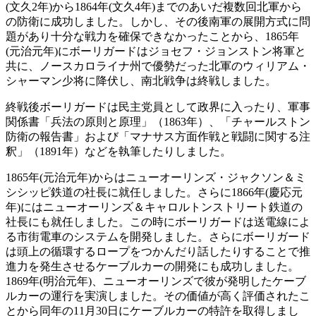
(文久2年)から1864年(文久4年)までのあいだ複数回北軍から
の防衛に成功しました。しかし、その後南軍の展開方式に問
題があり十分な戦力を確保できなかったことから、1865年
(元治元年)にボーリガードはジョセフ・ジョンストン将軍と
共に、ノースカロライナ州で優勢だった北軍のウィリアム・
シャーマン少将に降伏し、南北戦争は終戦しました。
終戦後ボーリガードは民主党員として政界に入ったり、軍事
関係書「兵法の原則と原理」（1863年）、「チャールストン
防衛の報告書」および「マナサス方面作戦と戦闘に関する注
釈」（1891年）などを執筆したりしました。
1865年(元治元年)からはニューオーリンズ・ジャクソン＆ミ
シシッピ鉄道の社長に就任しました。さらに1866年(慶応元
年)にはニューオーリンズ＆キャロルトンストリート鉄道の
社長にも就任しました。この時にボーリガードは送電線によ
る市街電車のシステムを開発しました。さらにボーリガード
は頭上の循環するロープをつかんだり話したりすることで推
進力を発生させるケーブルカーの開発にも成功しました。
1869年(明治元年)、ニューオーリンズで彼が発明したケーブ
ルカーの運行を実演しました。その価値が高く評価されたこ
とから同年の11月30日にケーブルカーの特許を取得しまし