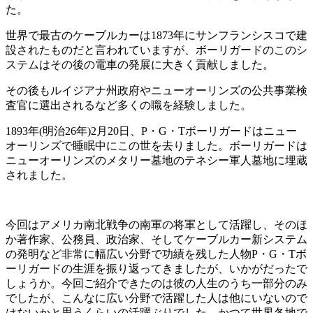
た。
世界で最古のケーブルカーは1873年にサンフランシスコで建
設されたものだと言われていますが、ボーリガードのこのシ
ステムはその後の電車の発展に大きく貢献しました。
その後もルイジアナ州政府やニューオーリンズの公共事業検
査官に選出されるなど多くの職を経験しました。
1893年(明治26年)2月20日、P・G・Tボーリガードはニュー
オーリンズで睡眠中にこの世を去りました。ボーリガードは
ニューオーリンズのメタリー墓地のテネシー軍人墓地に埋蔵
されました。
今回はアメリカ南北戦争の南軍の将軍として活躍し、そのほ
か著作家、公務員、政治家、そしてケーブルカー新システム
の発明など非常に幅広い分野で功績を残した人物P・G・Tボ
ーリガードの生涯を振り返ってきましたが、いかがだったで
しょうか。今回ご紹介できたのは彼の人生のうち一部分のみ
でしたが、こんなに広い分野で活躍した人は他にいないので
はないかと思うくらいの活躍ぶりでした。かつて世界各地で