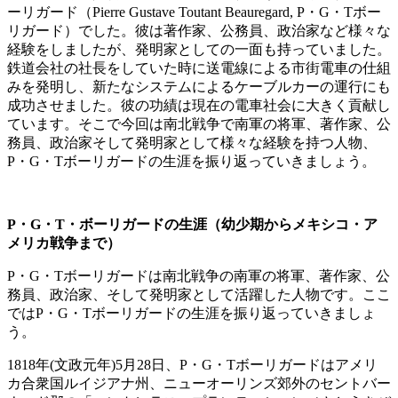
ーリガード（Pierre Gustave Toutant Beauregard, P・G・Tボー
リガード）でした。彼は著作家、公務員、政治家など様々な
経験をしましたが、発明家としての一面も持っていました。
鉄道会社の社長をしていた時に送電線による市街電車の仕組
みを発明し、新たなシステムによるケーブルカーの運行にも
成功させました。彼の功績は現在の電車社会に大きく貢献し
ています。そこで今回は南北戦争で南軍の将軍、著作家、公
務員、政治家そして発明家として様々な経験を持つ人物、
P・G・Tボーリガードの生涯を振り返っていきましょう。
P・G・T・ボーリガードの生涯（幼少期からメキシコ・ア
メリカ戦争まで）
P・G・Tボーリガードは南北戦争の南軍の将軍、著作家、公
務員、政治家、そして発明家として活躍した人物です。ここ
ではP・G・Tボーリガードの生涯を振り返っていきましょ
う。
1818年(文政元年)5月28日、P・G・Tボーリガードはアメリ
カ合衆国ルイジアナ州、ニューオーリンズ郊外のセントバー