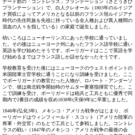
ナード郡の「コントレラス」プランテーション（さとうきび
プランテーション）で、白人クレオール（1803年のルイジア
ナ買収によってアメリカとなる以前のフランス領ルイジアナ
時代の先住民族を先祖に持っている全人種および異人種間の
混血の人々を指している）の家庭で誕生しました。
幼いころはニューオーリンズにあった学校に通っていまし
た。その後はニューヨーク州にあったフランス語学校に通い
英語を学び始めたそうです。ボーリガードはここで英語を学
び始めるまではフランス語しか話せなかったそうです。
学校教育を受けた後にはニューヨークのウェストポイントの
米国陸軍士官学校に通うことになり訓練を受けました。ここ
でボーリガードの教官だった人物が、ロバート・アンダーソ
ンで、彼は南北戦争開始時のサムター要塞指揮官でした。こ
こで訓練を受け、ボーリガードは砲兵と工兵ともに優秀で同
期内で2番目の成績を収め1838年(天保9年)に卒業しました。
1846年(弘化3年)、メキシコ・アメリカ戦争がはじまり、ボ
ーリガードはウィンフィールド・スコット（アメリカ陸軍の
将軍・外交官）のもとで工兵として参戦しました。コントレ
ラスの戦い（1847年のメキシコ・アメリカ戦争の最後の会