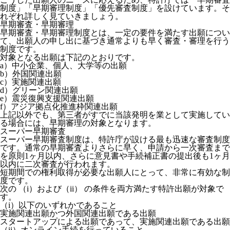
制度」「早期審理制度」「優先審査制度」を設けています。そ
れぞれ詳しく見ていきましょう。
早期審査・早期審理
早期審査・早期審理制度とは、一定の要件を満たす出願につい
て、出願人の申し出に基づき通常よりも早く審査・審理を行う
制度です。
対象となる出願は下記のとおりです。
a）中小企業、個人、大学等の出願
b）外国関連出願
c）実施関連出願
d）グリーン関連出願
e）震災復興支援関連出願
f）アジア拠点化推進枠関連出願
上記以外でも、第三者がすでに当該発明を業として実施してい
る場合には、早期審理の対象となります。
スーパー早期審査
スーパー早期審査制度は、特許庁が設ける最も迅速な審査制度
です。通常の早期審査よりさらに早く、申請から一次審査まで
を原則1ヶ月以内、さらに意見書や手続補正書の提出後も1ヶ月
以内に二次審査が行われます。
短期間での権利取得が必要な出願人にとって、非常に有効な制
度です。
次の （i）および（ii） の条件を両方満たす特許出願が対象で
す。
（i）以下のいずれかであること
実施関連出願かつ外国関連出願である出願
スタートアップによる出願であって、実施関連出願である出願
（ii）オンライン手続を行っていること