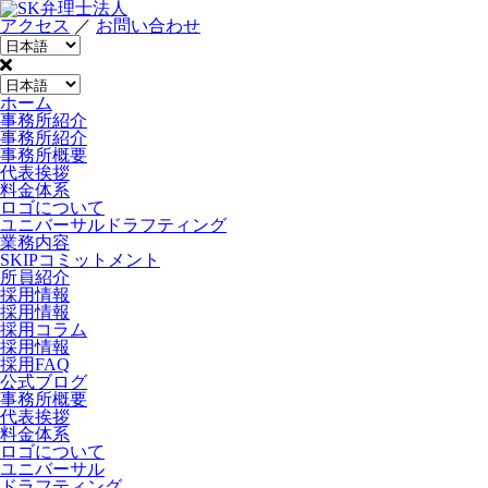
アクセス
／
お問い合わせ
ホーム
事務所紹介
事務所紹介
事務所概要
代表挨拶
料金体系
ロゴについて
ユニバーサルドラフティング
業務内容
SKIPコミットメント
所員紹介
採用情報
採用情報
採用コラム
採用情報
採用FAQ
公式ブログ
事務所概要
代表挨拶
料金体系
ロゴについて
ユニバーサル
ドラフティング