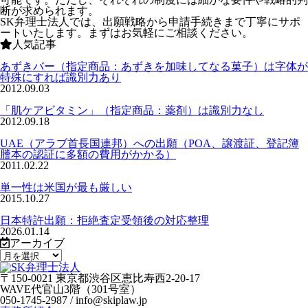
断が求められます。
SK弁理士法人では、出願戦略から申請手続きまで丁寧にサポ
ートいたします。まずはお気軽にご相談ください。
人気記事
あずきバー（指定商品：あずきを加味してなる菓子）は字体が
特殊にすれば識別力あり
2012.09.03
「肌ケアビタミン」（指定商品：薬剤）は識別力なし
2012.09.18
UAE（アラブ首長国連邦）への出願（POA、譲渡証、登記簿
謄本の認証に多額の費用がかかる）
2011.02.22
単一性は米国が最も厳しい
2015.10.27
日本特許出願：拒絶査定受領後の対応整理
2026.01.14
アーカイブ
〒150-0021 東京都渋谷区恵比寿西2-20-17
WAVE代官山3階（301号室）
050-1745-2987 / info@skiplaw.jp