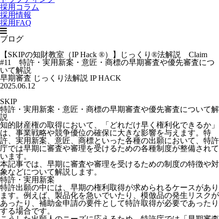
採用コラム
採用情報
採用FAQ
ブログ
【SKIPの知財教室（IP Hack ®）】じっくり®法解説 Claim
#11 特許・実用新案・意匠・商標の早期審査や優先審査につ
いて解説
早期審査
じっくり法解説
IP HACK
2025.06.12
SKIP
特許・実用新案・意匠・商標の早期審査や優先審査について解
説
知的財産権の取得において、「どれだけ早く権利化できるか」
は、事業戦略や競争優位の確保に大きな影響を与えます。特
許、実用新案、意匠、商標といった各種の出願において、特許
庁では早期に審査や審理を受けるための各種制度が整備されて
います。
本記事では、早期に審査や審理を受けるための制度の特徴や対
象などについて解説します。
特許・実用新案
特許出願の中には、早期の権利取得が求められるケースがあり
ます。例えば、製品化を急いでいたり、模倣品の発生リスクが
あったり、補助金申請の要件として特許取得が必要であったり
する場合です。
こうした出願人のニーズに応えるため、特許庁では「早期審査