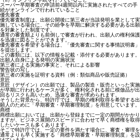
スーパー早期審査の申請前4週間以内に実施されたすべての手
続がオンラインで行われていること
優先審査
優先審査制度は、出願公開後に第三者が当該発明を業として実
施している場合に、その紛争を早期に解決する必要がある出願
を対象とした制度です。
通常の審査順よりも前倒しで審査が行われ、出願人の権利保護
を迅速に図ることができます。
優先審査を希望する場合は、「優先審査に関する事情説明書」
を提出します。
この書類には、以下の情報を記載・添付する必要があります。
出願人自身による発明の実施状況
第三者による実施の事実と、それによる影響
警告状の写し
第三者の実施を証明する資料（例：類似商品や販売証拠）
意匠
意匠（デザイン）の出願では、製品の製造・販売といった
実施
が早期に行われるケースが多く
、権利化される前に模倣品が出
回るリスクも高いため、迅速な審査が求められます。
そうした背景から、特許庁では、早期の権利取得を希望する出
願人のために「早期審査・早期審理制度」を用意しています。
商標
商標出願においては、出願から登録までに一定の期間がかかり
ますが、ビジネス展開のスピードに合わせて早く商標権を取得
したいケースも多くあります。
そこで特許庁では、一定の要件を満たす場合に、審査・審理を
通常よりも早く実施する「商標早期審査・早期審理制度」を設
けています。