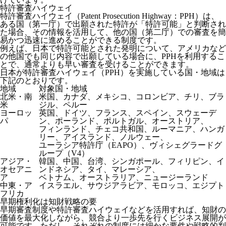
特許審査ハイウェイ
特許審査ハイウェイ（Patent Prosecution Highway：PPH）は、
ある国（第一庁）で出願された特許が「特許可能」と判断され
た場合、その情報を活用して、他の国（第二庁）での審査を簡
易かつ迅速に進めることができる制度です。
例えば、日本で特許可能とされた発明について、アメリカなど
の他国でも同じ内容で出願している場合に、PPHを利用するこ
とで、通常よりも早い審査を受けることができます。
日本が特許審査ハイウェイ（PPH）を実施している国・地域は
下記のとおりです。
地域
対象国・地域
北米・南
米国、カナダ、メキシコ、コロンビア、チリ、ブラ
米
ジル、ペルー
ヨーロッ
英国、ドイツ、フランス、スペイン、スウェーデ
パ
ン、ポーランド、ポルトガル、オーストリア、
フィンランド、チェコ共和国、ルーマニア、ハンガ
リー、アイスランド、ノルウェー、
ユーラシア特許庁（EAPO）、ヴィシェグラードグ
ループ（V4）
アジア・
韓国、中国、台湾、シンガポール、フィリピン、イ
オセアニ
ンドネシア、タイ、マレーシア、
ア
ベトナム、オーストラリア、ニュージーランド
中東・ア
イスラエル、サウジアラビア、モロッコ、エジプト
フリカ
早期権利化は知財戦略の要
早期審査制度や特許審査ハイウェイなどを活用すれば、知財の
価値を最大化しながら、競合より一歩先を行くビジネス展開が
可能です。ただし、それぞれの制度には細かな要件や戦略的判