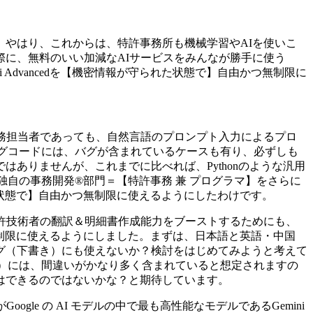
やはり、これからは、特許事務所も機械学習やAIを使いこ
に、無料のいい加減なAIサービスをみんなが勝手に使う
i Advancedを【機密情報が守られた状態で】自由かつ無制限に
務担当者であっても、自然言語のプロンプト入力によるプロ
ラミングコードには、バグが含まれているケースも有り、必ずしも
ありませんが、これまでに比べれば、Pythonのような汎用
独自の事務開発®部門＝【特許事務 兼 プログラマ】をさらに
守られた状態で】自由かつ無制限に使えるようにしたわけです。
許技術者の翻訳＆明細書作成能力をブーストするためにも、
由かつ無制限に使えるようにしました。まずは、日本語と英語・中国
グ（下書き）にも使えないか？検討をはじめてみようと考えて
下書き）には、間違いがかなり多く含まれていると想定されますの
はできるのではないかな？と期待しています。
全所員がGoogle の AI モデルの中で最も高性能なモデルであるGemini