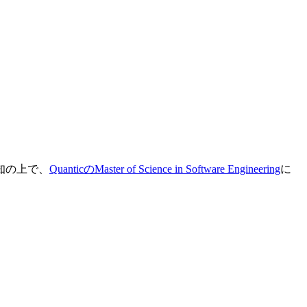
知の上で、
QuanticのMaster of Science in Software Engineering
に