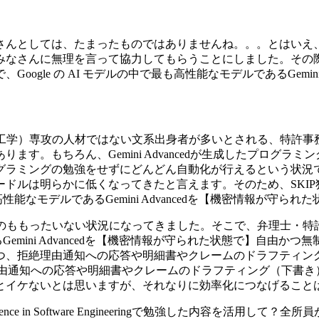
さんとしては、たまったものではありませんね。。。とはいえ、
みなさんに無理を言って協力してもらうことにしました。その際
gle の AI モデルの中で最も高性能なモデルであるGemin
報工学）専攻の人材ではない文系出身者が多いとされる、特許事
す。もちろん、Gemini Advancedが生成したプログ
ラミングの勉強をせずにどんどん自動化が行えるという状況では
ドルは明らかに低くなってきたと言えます。そのため、SKIP
も高性能なモデルであるGemini Advancedを【機密情報が
るのももったいない状況になってきました。そこで、弁理士・特
あるGemini Advancedを【機密情報が守られた状態で】自
つ、拒絶理由通知への応答や明細書やクレームのドラフティン
訳や拒絶理由通知への応答や明細書やクレームのドラフティング（
とイケないとは思いますが、それなりに効率化につなげること
ence in Software Engineeringで勉強した内容を活用して？