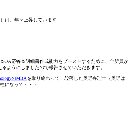
間）は、年々上昇しています。
訳＆OA応答＆明細書作成能力をブーストするために、全所員が
制限に使えるようにしましたので報告させていただきます。
echnologyのMBA
を取り終わって一段落した奥野弁理士（奥野は
が人柱になって・・・