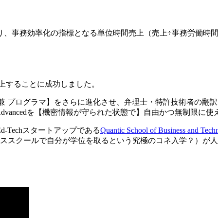
り、事務効率化の指標となる単位時間売上（売上÷事務労働時
向上することに成功しました。
務 兼 プログラマ】をさらに進化させ、弁理士・特許技術者の翻
mini Advancedを【機密情報が守られた状態で】自由かつ無
-Techスタートアップである
Quantic School of Business and T
業したビジネススクールで自分が学位を取るという究極のコネ入学？）