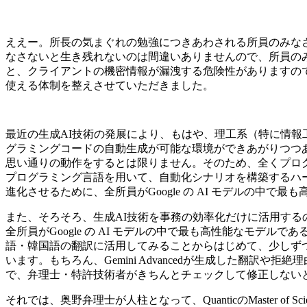
ええー。所長の気まぐれの勉強につきあわされる所員のみな
なさないと生き残れないのは間違いありませんので、所員の
と、クライアントの機密情報が漏洩する危険性がありますので、Goo
使える体制を整えさせていただきました。
最近の生成AI技術の発展により、もはや、理工系（特に情
グラミングコードの自動生成が可能な環境ができあがりつつありま
思い通りの動作をするとは限りません。そのため、全くプログ
プログラミング言語を用いて、自動化シナリオを構築するハー
進化させるために、全所員がGoogle の AI モデルの中で最
また、そろそろ、生成AI技術を事務の効率化だけに活用す
全所員がGoogle の AI モデルの中で最も高性能なモデルで
語・韓国語の翻訳に活用してみることからはじめて、少しず
います。もちろん、Gemini Advancedが生成した翻
で、弁理士・特許技術者がきちんとチェックして修正しない
それでは、奥野弁理士が人柱となって、QuanticのMaster of Sci