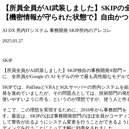
【所員全員がAI武装しました】SKIPの全所員
【機密情報が守られた状態で】自由か
AI
DX
所内ITシステム
事務開発
SKIP所内のアレコレ
2025.01.27
SKIP
【所員全員がAI武装しました】SKIP独自の事務開発®部門
に、全所員がGoogle の AI モデルの中で最も高性能なモデ
SKIPでは、PatDataとVBAとSQLサーバーの所内シ
発を進めていましたが、その問題点としては、技術部門の発
使いやすいように作る」というのが理想ですが、使う人と作
そこで、この理想を実現するために、2016年から事務部門
す。最近は、SKIPのほぼ事務開発部門のほぼ全員がコーデ
して警告が出るようにシステム変更を行うことができるようにな
ディングを行うことによって大幅に効率化されました。