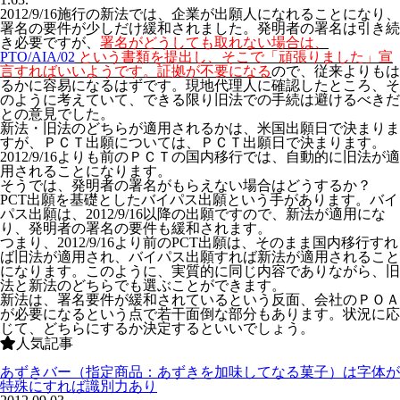
2012/9/16施行の新法では、企業が出願人になれることになり、
署名の要件が少しだけ緩和されました。発明者の署名は引き続
き必要ですが、
署名がどうしても取れない場合は、
PTO/AIA/02
という書類を提出し、そこで「頑張りました」宣
言すればいいようです。証拠が不要になる
ので、従来よりもは
るかに容易になるはずです。現地代理人に確認したところ、そ
のように考えていて、できる限り旧法での手続は避けるべきだ
との意見でした。
新法・旧法のどちらが適用されるかは、米国出願日で決まりま
すが、ＰＣＴ出願については、ＰＣＴ出願日で決まります。
2012/9/16よりも前のＰＣＴの国内移行では、自動的に旧法が適
用されることになります。
そうでは、発明者の署名がもらえない場合はどうするか？
PCT出願を基礎としたバイパス出願という手があります。バイ
パス出願は、2012/9/16以降の出願ですので、新法が適用にな
り、発明者の署名の要件も緩和されます。
つまり、2012/9/16より前のPCT出願は、そのまま国内移行すれ
ば旧法が適用され、バイパス出願すれば新法が適用されること
になります。このように、実質的に同じ内容でありながら、旧
法と新法のどちらでも選ぶことができます。
新法は、署名要件が緩和されているという反面、会社のＰＯＡ
が必要になるという点で若干面倒な部分もあります。状況に応
じて、どちらにするか決定するといいでしょう。
人気記事
あずきバー（指定商品：あずきを加味してなる菓子）は字体が
特殊にすれば識別力あり