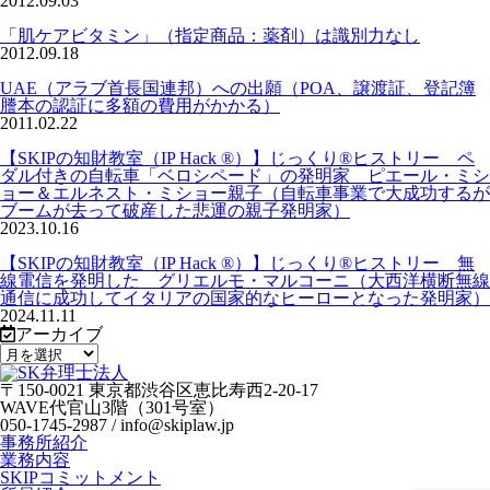
2012.09.03
「肌ケアビタミン」（指定商品：薬剤）は識別力なし
2012.09.18
UAE（アラブ首長国連邦）への出願（POA、譲渡証、登記簿
謄本の認証に多額の費用がかかる）
2011.02.22
【SKIPの知財教室（IP Hack ®）】じっくり®ヒストリー ペ
ダル付きの自転車「ベロシペード」の発明家 ピエール・ミシ
ョー＆エルネスト・ミショー親子（自転車事業で大成功するが
ブームが去って破産した悲運の親子発明家）
2023.10.16
【SKIPの知財教室（IP Hack ®）】じっくり®ヒストリー 無
線電信を発明した グリエルモ・マルコーニ（大西洋横断無線
通信に成功してイタリアの国家的なヒーローとなった発明家）
2024.11.11
アーカイブ
〒150-0021 東京都渋谷区恵比寿西2-20-17
WAVE代官山3階（301号室）
050-1745-2987 / info@skiplaw.jp
事務所紹介
業務内容
SKIPコミットメント