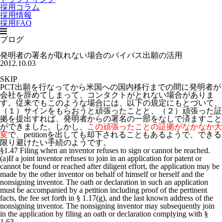
採用コラム
採用情報
採用FAQ
ブログ
発明者の署名が取れない場合のバイパス出願の活用
2012.10.03
SKIP
PCT出願を行なってから米国への国内移行までの間に発明者が
会社を辞めてしまって、コンタクトがとれない場合がありま
す。従来でもこのような場合には、以下の規定にもとづいて、
（１）サインをもらおうと頑張ったことと、（２）頑張った証
拠を提出すれば、発明者からの署名の一部をなしで済ますこと
ができました。しかし、
この頑張ったことの証拠がなかなか大
変
で、petitionを出しても却下されることもあるようで、できる
限り避けたい手続のようです。
§1.47 Filing when an inventor refuses to sign or cannot be reached.
(a)If a joint inventor refuses to join in an application for patent or
cannot be found or reached after diligent effort, the application may be
made by the other inventor on behalf of himself or herself and the
nonsigning inventor. The oath or declaration in such an application
must be accompanied by a petition including proof of the pertinent
facts, the fee set forth in § 1.17(g), and the last known address of the
nonsigning inventor. The nonsigning inventor may subsequently join
in the application by filing an oath or declaration complying with §
1.63.