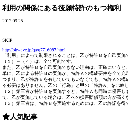
利用の関係にある後願特許のもつ権利
2012.09.25
SKIP
http://okwave.jp/qa/q7716087.html
「利用」によって制限されることは、乙が特許Ｂを自己実施
（１）～（４）は、全て可能です。
また、乙が特許Ｂを自己実施できない理由は、正確にいうと
単に、乙による特許Ｂの実施が、特許Ａの構成要件を全て充
つまり、乙が特許Ｂを有していてもいなくても、特許Ａの構
る必要はありません。乙の「行為」と甲の「特許A」を比較
（２）第三者が特許Ｂを実施すると、特許Ａも同時に侵害し
て、乙が実施している場合は、乙への損害賠償額の方が高く
（３）第三者は、特許Ｂを実施するためには、乙の許諾を得
人気記事