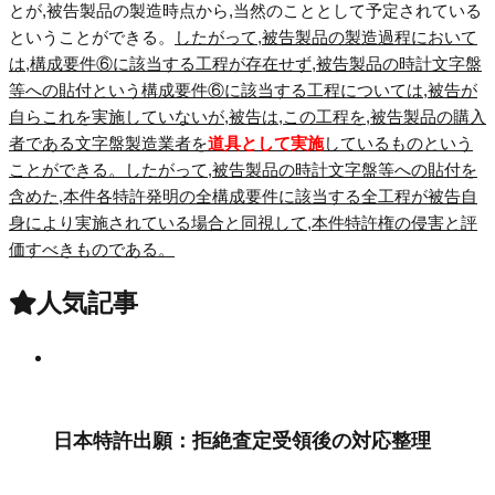
とが,被告製品の製造時点から,当然のこととして予定されている
ということができる。
したがって,被告製品の製造過程において
は,構成要件⑥に該当する工程が存在せず,被告製品の時計文字盤
等への貼付という構成要件⑥に該当する工程については,被告が
自らこれを実施していないが,被告は,この工程を,被告製品の購入
者である文字盤製造業者を
道具として実施
しているものという
ことができる。したがって,被告製品の時計文字盤等への貼付を
含めた,本件各特許発明の全構成要件に該当する全工程が被告自
身により実施されている場合と同視して,本件特許権の侵害と評
価すべきものである。
人気記事
日本特許出願：拒絶査定受領後の対応整理