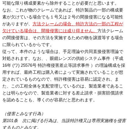
可能な限り構成要素から除外することが必要だと思います。
なお、これが物のクレームであれば、特許製品の一部の構成要
素が欠けている場合でも１号又は２号の間接侵害になる可能性
がありますが、
方法クレームの場合、特許方法の一部の工程が
欠けている場合は、間接侵害には成り得ません。
方法クレーム
の間接侵害は、その方法を実施するための物を譲渡等する場合
に限られているからです。
従って、本件のような場合は、手足理論や共同直接侵害理論で
対処されます。なお、
、眼鏡レンズの供給システム事件（平成
16年 (ワ) 25576号 特許権侵害差止等請求事件 ）
の理論構成を採
用すれば、最終工程は購入者によって実施されていることが想
定されているものなので、特許権侵害は容易に認定され、ま
た、この工程全体を支配管理しているのは、製造業者であるこ
とは明らかなので、製造業者に対する差止請求・損害賠償請求
を認めることも、導くのが容易だと思われます。
（侵害とみなす行為）
第101条 次に掲げる行為は、当該特許権又は専用実施権を侵害
するものとみなす。