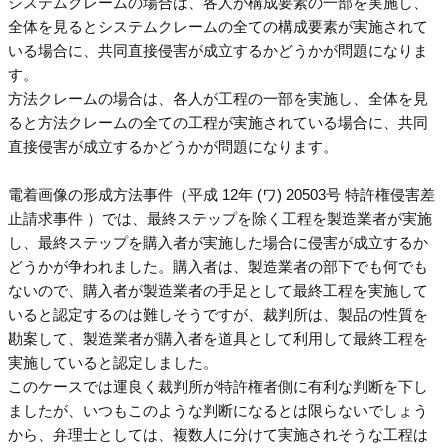
システムクレームの場合は、各人が構成要素の一部を実施し、
全体を見るとシステムクレームの全ての構成要素が実施されて
いる場合に、共同直接侵害が成立するかどうかが問題になりま
す。
方法クレームの場合は、各人が工程の一部を実施し、全体を見
ると方法クレームの全ての工程が実施されている場合に、共同
直接侵害が成立するかどうかが問題になります。
電着画像の形成方法事件（平成 12年 (ワ) 20503号 特許権侵害差
止請求事件 ）
では、最終ステップを除く工程を製造業者が実施
し、最終ステップを購入者が実施した場合に侵害が成立するか
どうかが争われました。購入者は、製造業者の部下でも何でも
ないので、購入者が製造業者の手足として最終工程を実施して
いると認定するのは難しそうですが、裁判所は、製品の性質を
勘案して、製造業者が購入者を道具として利用して最終工程を
実施していると認定しました。
このケースでは運良く裁判所が特許権者側に有利な判断を下し
ましたが、いつもこのような判断になるとは限らないでしょう
から、弁理士としては、複数人に分けて実施されそうな工程は