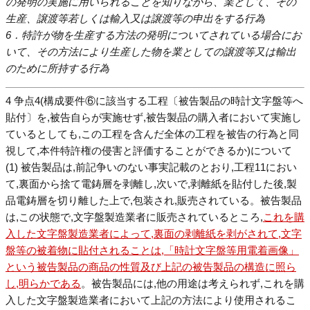
の発明の実施に用いられることを知りながら、業として、その
生産、譲渡等若しくは輸入又は譲渡等の申出をする行為
6．特許が物を生産する方法の発明についてされている場合にお
いて、その方法により生産した物を業としての譲渡等又は輸出
のために所持する行為
4 争点4(構成要件⑥に該当する工程〔被告製品の時計文字盤等へ
貼付〕を,被告自らが実施せず,被告製品の購入者において実施し
ているとしても,この工程を含んだ全体の工程を被告の行為と同
視して,本件特許権の侵害と評価することができるか)について
(1) 被告製品は,前記争いのない事実記載のとおり,工程11におい
て,裏面から捨て電鋳層を剥離し,次いで,剥離紙を貼付した後,製
品電鋳層を切り離した上で,包装され,販売されている。被告製品
は,この状態で,文字盤製造業者に販売されているところ,
これを購
入した文字盤製造業者によって,裏面の剥離紙を剥がされて,文字
盤等の被着物に貼付されることは,「時計文字盤等用電着画像」
という被告製品の商品の性質及び上記の被告製品の構造に照ら
し,明らかである
。被告製品には,他の用途は考えられず,これを購
入した文字盤製造業者において上記の方法により使用されるこ