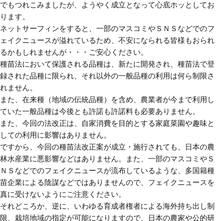
でもつれこみましたが、ようやく成立となって心底ホッとしてお
ります。
ネットサーフィンをすると、一部のマスコミやＳＮＳなどでのフ
ェイクニュースが溢れているため、不安になられる皆様もおられ
るかもしれませんが・・・ご安心ください。
種苗法において保護される品種は、新たに開発され、種苗法で登
録された品種に限られ、それ以外の一般品種の利用は何ら制限さ
れません。
また、在来種（地域の伝統品種）を含め、農業者が今まで利用し
ていた一般品種は今後とも許諾も許諾料も必要ありません。
また、今回の法改正は、自家消費を目的とする家庭菜園や趣味と
しての利用に影響はありません。
ですから、今回の種苗法改正案が成立・施行されても、日本の農
林水産業に悪影響などはありません。また、一部のマスコミやＳ
ＮＳなどでのフェイクニュースが流布しているような、多国籍種
苗企業による陰謀などではありませんので、フェイクニュースを
真に受けないようにご注意ください。
それどころか、逆に、いわゆる育成者権者による海外持ち出し制
限、栽培地域の指定が可能になりますので、日本の農家や公的研