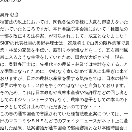
2020.12.02
奥野 彰彦
種苗法の改正においては、関係各位の皆様に大変な御協力をいた
だいていたところですが、本日参議院本会議において「種苗法の
一部を改正する法律案」が可決されまして、成立となりました！
SKIPの代表社員の奥野弁理士は、20歳頃まで山奥の限界集落で農
業・林業の家業を手伝い、薪割りや炭焼などをして、五右衛門風
呂に入るような生活をしていたため、田舎が大好きです。現在
は、奥野弁理士は、先祖代々の農業＋林業では生計を立てること
が困難になったために、やむなく食い詰めて東京に出稼ぎに来て
おりますが、日本の農林水産業を愛する気持ちでは、日本の特許
業界の中でも１，２位を争うのではないかと自負しております。
そのため、これは日本政府や農林水産省や特許庁などの回し者と
してのポジショントークではなく、農家の息子としての本音のト
ークとして受け止めていただきたいのですが・・・
この春の通常国会で審議されていた種苗法改正案については、一
部のマスコミやＳＮＳなどでのフェイクニュースがネット上に蔓
延した結果、法案審議が通常国会で継続審議となり本臨時国会ま