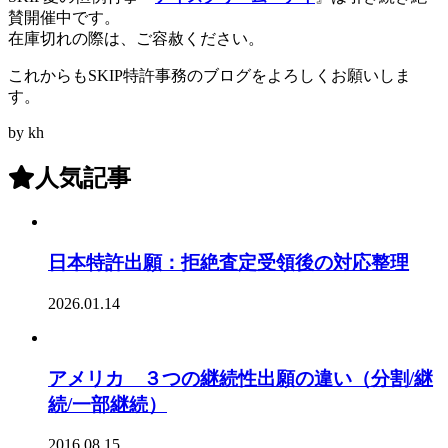
賛開催中です。
在庫切れの際は、ご容赦ください。
これからもSKIP特許事務のブログをよろしくお願いしま
す。
by kh
人気記事
日本特許出願：拒絶査定受領後の対応整理
2026.01.14
アメリカ ３つの継続性出願の違い（分割/継
続/一部継続）
2016.08.15