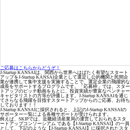
ご応募はこちらからどうぞ！
J-Startup KANSAIは、関西から世界へはばたく有望なスタート
アップをJ-Startup KANSAI企業として選定し公的機関と民間企
業が連携して集中支援を実施することで、選定企業の飛躍的な
成長をサポートするプログラムです。「応募枠」では、スター
トアップのピッチ動画をもとに、投資実績が豊富なベンチャー
キャピタリストの方等が評価します。J-Startup KANSAIを通じ
てさらなる飛躍を目指すスタートアップからのご応募、お待ち
しております！！
J-Startup KANSAIに採択されると、上記のJ-Startup KANSAIの
サポーター一覧による各種サポートが受けられます。
例えば、SKIPでは、近畿経済産業局の運営しておられるスタ
ートアップコンソーシアム である【J-Startup KANSAI】の一員
として、下記のような【J-Startup KANSAI】に採択されたスタ