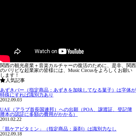
関西の観光産業＋音楽カルチャーの復活のために、是非、関西
のパリピな起業家の皆様には、Music Circusをよろしくお願い
します！
人気記事
あずきバー（指定商品：あずきを加味してなる菓子）は字体が
特殊にすれば識別力あり
2012.09.03
UAE（アラブ首長国連邦）への出願（POA、譲渡証、登記簿
謄本の認証に多額の費用がかかる）
2011.02.22
「肌ケアビタミン」（指定商品：薬剤）は識別力なし
2012.09.18