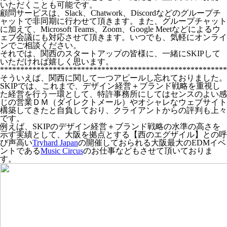
いただくことも可能です。
顧問サービスは、Slack、Chatwork、Discordなどのグループチ
ャットで非同期に行わせて頂きます。また、グループチャット
に加えて、Microsoft Teams、Zoom、Google Meetなどによるウ
ェブ会議にも対応させて頂きます。いつでも、気軽にオンライ
ンでご相談ください。
それでは、関西のスタートアップの皆様に、一緒にSKIPして
いただければ嬉しく思います。
*******************************************************
そういえば、関西に関して一つアピールし忘れておりました。
SKIPでは、これまで、デザイン経営＋ブランド戦略を重視し
た経営を行う一環として、特許事務所にしてはセンスのよい感
じの営業ＤＭ（ダイレクトメール）やオシャレなウェブサイト
構築してきたと自負しており、クライアントからの評判も上々
です。
例えば、SKIPのデザイン経営＋ブランド戦略の水準の高さを
示す実績として、大阪を拠点とする【西のエグザイル】との呼
び声高い
Tryhard Japan
の開催しておられる大阪最大のEDMイベ
ントである
Music Circus
のお仕事などもさせて頂いておりま
す。