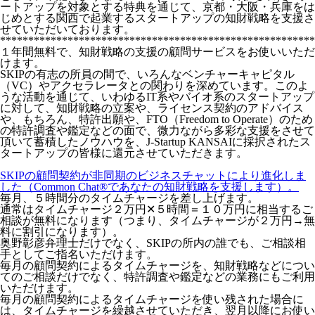
ートアップを対象とする特典を通じて、京都・大阪・兵庫をは
じめとする関西で起業するスタートアップの知財戦略を支援さ
せていただいております。
*******************************************************
１年間無料で、知財戦略の支援の顧問サービスをお使いいただ
けます。
SKIPの有志の所員の間で、いろんなベンチャーキャピタル
（VC）やアクセラレータとの関わりを深めています。このよ
うな活動を通じて、いわゆるIT系やバイオ系のスタートアップ
に対して、知財戦略の立案や、ライセンス契約のアドバイス
や、もちろん、特許出願や、FTO（Freedom to Operate）のため
の特許調査や鑑定などの面で、微力ながら多彩な支援をさせて
頂いて蓄積したノウハウを、J-Startup KANSAIに採択されたス
タートアップの皆様に還元させていただきます。
SKIPの顧問契約が非同期のビジネスチャットにより進化しま
した（Common Chat®であなたの知財戦略を支援します）。
毎月、５時間分のタイムチャージを差し上げます。
通常はタイムチャージ２万円✕５時間＝１０万円に相当するご
相談が無料になります（つまり、タイムチャージが２万円→無
料に割引になります）。
奥野彰彦弁理士だけでなく、SKIPの所内の誰でも、ご相談相
手としてご指名いただけます。
毎月の顧問契約によるタイムチャージを、知財戦略などについ
てのご相談だけでなく、特許調査や鑑定などの業務にもご利用
いただけます。
毎月の顧問契約によるタイムチャージを使い残された場合に
は、タイムチャージを繰越させていただき、翌月以降にお使い