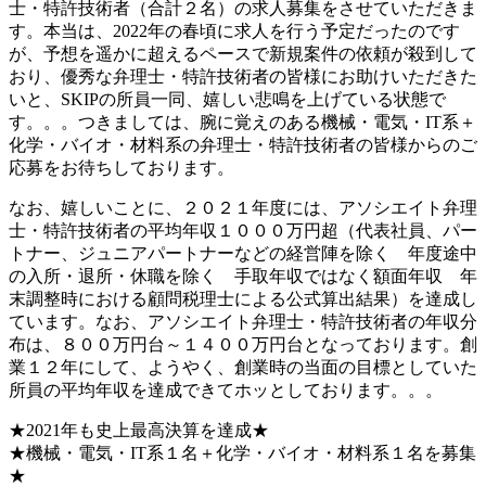
士・特許技術者（合計２名）の求人募集をさせていただきま
す。本当は、2022年の春頃に求人を行う予定だったのです
が、予想を遥かに超えるペースで新規案件の依頼が殺到して
おり、優秀な弁理士・特許技術者の皆様にお助けいただきた
いと、SKIPの所員一同、嬉しい悲鳴を上げている状態で
す。。。つきましては、腕に覚えのある機械・電気・IT系＋
化学・バイオ・材料系の弁理士・特許技術者の皆様からのご
応募をお待ちしております。
なお、嬉しいことに、２０２１年度には、アソシエイト弁理
士・特許技術者の平均年収１０００万円超（代表社員、パー
トナー、ジュニアパートナーなどの経営陣を除く 年度途中
の入所・退所・休職を除く 手取年収ではなく額面年収 年
末調整時における顧問税理士による公式算出結果）を達成し
ています。なお、アソシエイト弁理士・特許技術者の年収分
布は、８００万円台～１４００万円台となっております。創
業１２年にして、ようやく、創業時の当面の目標としていた
所員の平均年収を達成できてホッとしております。。。
★2021年も史上最高決算を達成★
★機械・電気・IT系１名＋化学・バイオ・材料系１名を募集
★