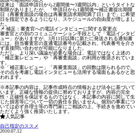
従来は「面談申請日から2週間後〜3週間以内」というタイトな
制限がありましたが、「
申請日から1週間後〜補正書提出期限
日（再審査面談の場合は再審査請求期間満了日）まで
」に希望
日を指定できるようになり、スケジュールの自由度が増しまし
た。
📌 補足：審査官への電話インタビューに関する変更点
審査官との別のコミュニケーション手段として「電話インタビ
ュー」がありますが、3月11日以降に新たに発送される通知書
には、担当審査官の直通電話番号が記載され、代表番号を介さ
ず直接問い合わせが可能になりました。
ただし、より深い議論が必要な場合は、電話ではなく上述の
「補正案レビュー」や「再審査面談」の利用が推奨されていま
す。
※「補正案レビュー」「再審査面談」の回数は限られるので、
その点を考慮し電話インタビューも活用する場面もあるかと思
われます。
※本記事の内容は、記事作成時点の情報および法令に基づいて
います。正確な情報の提供に努めておりますが、内容の完全
性・正確性を保証するものではなく、本記事の内容に関して生
じた損害等について一切の責任を負いません。個別の事案につ
いては必ず弁理士等の専門家にご相談の上、手続きを進めてい
ただくよう強く推奨いたします。
人気記事
自己指定のススメ
2010.07.12