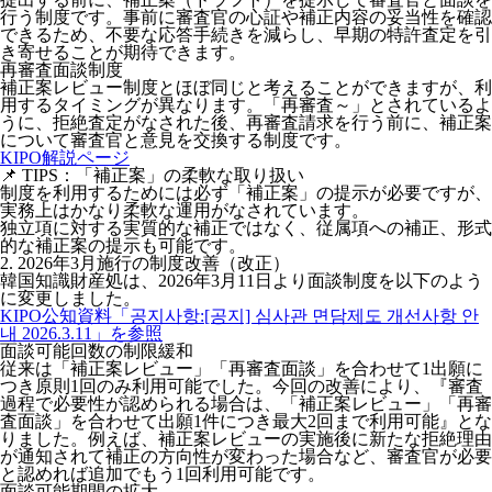
行う制度
です。事前に審査官の心証や補正内容の妥当性を確認
できるため、不要な応答手続きを減らし、早期の特許査定を引
き寄せることが期待できます。
再審査面談制度
補正案レビュー制度とほぼ同じと考えることができますが、利
用するタイミングが異なります。「再審査～」とされているよ
うに、
拒絶査定がなされた後、再審査請求を行う前
に、補正案
について審査官と意見を交換する制度です。
KIPO解説ページ
📌 TIPS：「補正案」の柔軟な取り扱い
制度を利用するためには必ず「補正案」の提示が必要ですが、
実務上はかなり柔軟な運用がなされています。
独立項に対する実質的な補正ではなく、従属項への補正、形式
的な補正案の提示も可能です。
2. 2026年3月施行の制度改善（改正）
韓国知識財産処は、
2026年3月11日より面談制度を以下のよう
に変更
しました。
KIPO公知資料「공지사항:[공지] 심사관 면담제도 개선사항 안
내 2026.3.11」を参照
面談可能回数の制限緩和
従来は「補正案レビュー」「再審査面談」を合わせて1出願に
つき原則1回のみ利用可能でした。今回の改善により、『
審査
過程で必要性が認められる場合
は、
「補正案レビュー」「再審
査面談」を合わせて出願1件につき最大2回まで利用可能
』とな
りました。例えば、補正案レビューの実施後に新たな拒絶理由
が通知されて補正の方向性が変わった場合など、審査官が必要
と認めれば追加でもう1回利用可能です。
面談可能期間の拡大