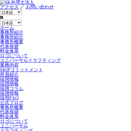
アクセス
／
お問い合わせ
ホーム
事務所紹介
事務所紹介
事務所概要
代表挨拶
料金体系
ロゴについて
ユニバーサルドラフティング
業務内容
SKIPコミットメント
所員紹介
採用情報
採用情報
採用コラム
採用情報
採用FAQ
公式ブログ
事務所概要
代表挨拶
料金体系
ロゴについて
ユニバーサル
ドラフティング