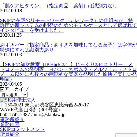
「肌ケアビタミン」（指定商品：薬剤）は識別力なし
2012.09.18
SKIPの在宅のリモートワーク（テレワーク）の仕組みが、特
許庁の新システムの開発のためのモデルケースとして選ばれて
インタビューを受けました。
2020.11.25
あずきバー（指定商品：あずきを加味してなる菓子）は字体が
特殊にすれば識別力あり
2012.09.03
【SKIPの知財教室（IP Hack ®）】じっくり®ヒストリー メ
トロノームの発明家 ヨハン・ネポムク・メルツェル（メトロ
ノーム以外にも数々の画期的な楽器を発明した愉快で楽しい発
明家）
2024.04.05
アーカイブ
〒150-0021 東京都渋谷区恵比寿西2-20-17
WAVE代官山3階（301号室）
050-1745-2987 / info@skiplaw.jp
事務所紹介
業務内容
SKIPコミットメント
所員紹介