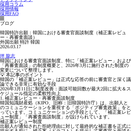
採用コラム
採用情報
採用FAQ
ブログ
韓国特許出願：韓国における審査官面談制度（補正案レビュ
ー・再審査面談）
外国出願
特許
韓国
2026.03.17
坪 龍志
韓国における審査官面談制度、特に「補正案レビュー」および
「再審査面談」の制度概要と、2026年3月に施行された制度の
変更について整理します。
💡 本記事のポイント
韓国の「補正案レビュー」は
正式な応答の前に審査官と深く議
論できる非常に有効な手段
2026年3月11日に制度改善：面談可能回数が
最大2回
に拡大＆ス
ケジュール指定の柔軟性向上
1. 補正案レビュー・再審査面談制度
韓国知識財産処（KIPO、旧称：旧韓国特許庁）は、出願人と
のコミュニケーションを重視する「ポジティブ審査政策」をと
っています。コミュニケーションの手段として、「
補正案レビ
ュー制度
」「
再審査面談制度
」が設けられています。
補正案レビュー制度
出願人が通知された拒絶理由に対して
最終的な補正書を正式に
提出する前に、補正案（ドラフト）を提示して審査官と面談を