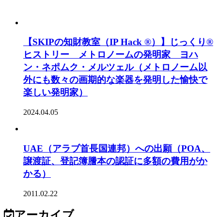
【SKIPの知財教室（IP Hack ®）】じっくり®
ヒストリー メトロノームの発明家 ヨハ
ン・ネポムク・メルツェル（メトロノーム以
外にも数々の画期的な楽器を発明した愉快で
楽しい発明家）
2024.04.05
UAE（アラブ首長国連邦）への出願（POA、
譲渡証、登記簿謄本の認証に多額の費用がか
かる）
2011.02.22
アーカイブ