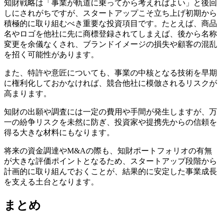
知財戦略は「事業が軌道に乗ってから考えればよい」と後回
しにされがちですが、スタートアップこそ立ち上げ初期から
積極的に取り組むべき重要な投資項目です。たとえば、商品
名やロゴを他社に先に商標登録されてしまえば、後から名称
変更を余儀なくされ、ブランドイメージの損失や顧客の混乱
を招く可能性があります。
また、特許や意匠についても、事業の中核となる技術を早期
に権利化しておかなければ、競合他社に模倣されるリスクが
高まります。
知財の出願や調査には一定の費用や手間が発生しますが、万
一の紛争リスクを未然に防ぎ、投資家や提携先からの信頼を
得る大きな材料にもなります。
将来の資金調達やM&Aの際も、知財ポートフォリオの有無
が大きな評価ポイントとなるため、スタートアップ段階から
計画的に取り組んでおくことが、結果的に安定した事業成長
を支える土台となります。
まとめ