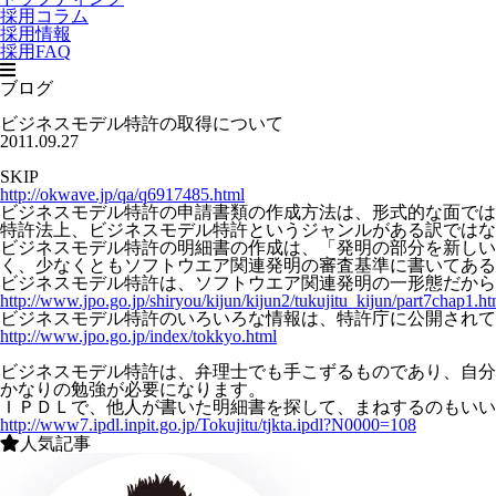
採用コラム
採用情報
採用FAQ
ブログ
ビジネスモデル特許の取得について
2011.09.27
SKIP
http://okwave.jp/qa/q6917485.html
ビジネスモデル特許の申請書類の作成方法は、形式的な面では
特許法上、ビジネスモデル特許というジャンルがある訳ではな
ビジネスモデル特許の明細書の作成は、「発明の部分を新しい
く、少なくともソフトウエア関連発明の審査基準に書いてある
ビジネスモデル特許は、ソフトウエア関連発明の一形態だから
http://www.jpo.go.jp/shiryou/kijun/kijun2/tukujitu_kijun/part7chap1.ht
ビジネスモデル特許のいろいろな情報は、特許庁に公開されて
http://www.jpo.go.jp/index/tokkyo.html
ビジネスモデル特許は、弁理士でも手こずるものであり、自分
かなりの勉強が必要になります。
ＩＰＤＬで、他人が書いた明細書を探して、まねするのもいい
http://www7.ipdl.inpit.go.jp/Tokujitu/tjkta.ipdl?N0000=108
人気記事