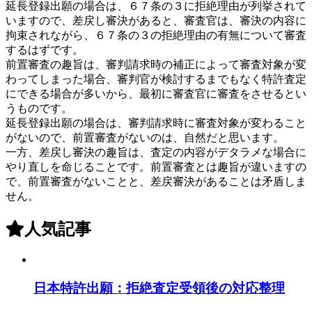
延長登録出願の場合は、６７条の３に拒絶理由が列挙されて
いますので、差戻し審決があると、審査官は、審決の内容に
拘束されながら、６７条の３の拒絶理由の有無について審査
するはずです。
前置審査の趣旨は、審判請求時の補正によって審査対象が変
わってしまった場合、審判官が検討するまでもなく特許査定
にできる場合が多いから、最初に審査官に審査をさせるとい
うものです。
延長登録出願の場合は、審判請求時に審査対象が変わること
がないので、前置審査がないのは、自然だと思います。
一方、差戻し審決の趣旨は、査定の内容がデタラメな場合に
やり直しを命じることです。前置審査とは趣旨が違いますの
で、前置審査がないことと、差戻審決があることは矛盾しま
せん。
人気記事
日本特許出願：拒絶査定受領後の対応整理