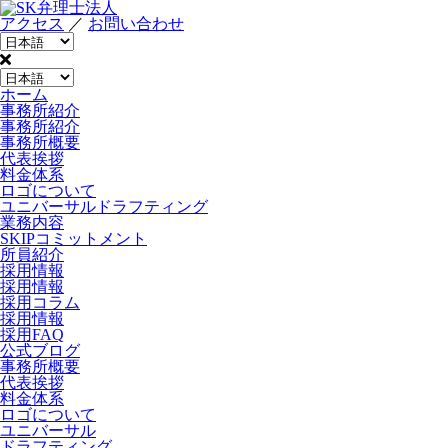
アクセス
／
お問い合わせ
ホーム
事務所紹介
事務所紹介
事務所概要
代表挨拶
料金体系
ロゴについて
ユニバーサルドラフティング
業務内容
SKIPコミットメント
所員紹介
採用情報
採用情報
採用コラム
採用情報
採用FAQ
公式ブログ
事務所概要
代表挨拶
料金体系
ロゴについて
ユニバーサル
ドラフティング