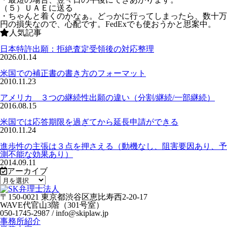
（５）ＵＡＥに送る
・ちゃんと着くのかなぁ。どっかに行ってしまったら、数十万
円の損失なので、心配です。FedExでも使おうかと思案中。
人気記事
日本特許出願：拒絶査定受領後の対応整理
2026.01.14
米国での補正書の書き方のフォーマット
2010.11.23
アメリカ ３つの継続性出願の違い（分割/継続/一部継続）
2016.08.15
米国では応答期限を過ぎてから延長申請ができる
2010.11.24
進歩性の主張は３点を押さえる（動機なし、阻害要因あり、予
測不能な効果あり）
2014.09.11
アーカイブ
〒150-0021 東京都渋谷区恵比寿西2-20-17
WAVE代官山3階（301号室）
050-1745-2987 / info@skiplaw.jp
事務所紹介