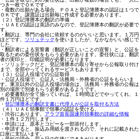
つき一枚でＯＫです。
・複数の出願がある場合、ＰＯＡと登記簿謄本の認証は１つで
ＯＫです。譲渡証は出願毎に作成する必要があります。
（２）登記簿謄本の翻訳の準備
・ＵＡＥの認証は英語のみなので、登記簿謄本の翻訳が必要で
す。
・翻訳は、専門の会社に依頼するのがいいと思います。１万円
ほどです。
ソリュテック
を使いましたが、なかなかいい感じで
した。
・翻訳者による宣誓書（翻訳が正しいことの宣誓）と、公証を
取るための委任状をもらう必要があります。委任状には、翻訳
者の実印と、印鑑証明が必要になります。
・ソリュテックだと、登記簿謄本の取り寄せから公報取り付け
まで、全部やってくれるサービスもあります。
（３）公証人役場での公証取得
・公証人役場で、公証人・法務局・外務省の公証をもらいま
す。東京以外の公証人役場の場合は、法務局・外務省の公報は
別の場所で別途もらう必要があるようです。
・必要書類が全て揃っていれば、１時間ほどでやってくれ、１
件１万円ほどです。
・
登記簿謄本の翻訳文書に代理人が公証を取付る方法
（４）ＵＡＥ領事館で領事の認証を受ける。
・渋谷にあります。
アラブ首長国連邦領事館の詳細な情報
・１件１２万円します。
・申請には、原本とコピーを一部添付します。
・申請すると、振込み用紙を渡されるので、それに記載された
口座に支払います。
・最短の場合、翌々日の午後にできあがります。