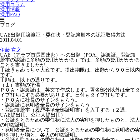
採用コラム
採用情報
採用FAQ
ブログ
UAE出願用譲渡証・委任状・登記簿謄本の認証取得方法
2011.04.01
伊藤 寛之
UAE（アラブ首長国連邦）への出願（POA、譲渡証、登記簿
謄本の認証に多額の費用がかかる）では、多額の費用がかかる
ことを書きましたが、
手続きもめっちゃ大変です。提出期限は、出願から９０日以内
です。
手順は、以下の通りです。
（１）書類の準備
ＰＯＡ・譲渡証は、英文で作成します。署名部分以外は全てタ
イプ打ちにする必要があります。日付もタイプ打ちです。
・ＰＯＡに社長のサインをもらう。
・譲渡証に発明者全員のサインをもらう
・登記簿謄本（履歴事項全部証明書）を入手する（２通、
UAE提出用、公証人提出用）
・公証をとるための委任状に法人の実印を押したものと、法人
の印鑑証明。
・発明者全員について、公証をとるための委任状に発明者の実
印を押した物と、各人の印鑑証明。
・公証を取るための委任状は、出願が複数の場合でも、一人に