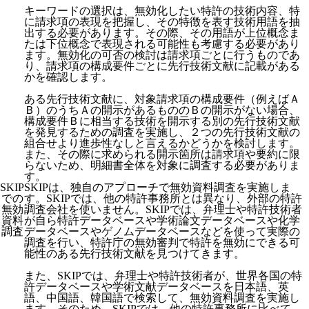
キーワードの選択は、無効化したい特許の技術内容、特
に請求項の表現を把握し、その特徴を表す技術用語を抽
出する必要があります。その際、その用語が上位概念ま
たは下位概念で表現される可能性も考慮する必要があり
ます。無効化の可否の検討は請求項ごとに行うものであ
り、請求項の構成要件ごとに先行技術文献に記載がある
かを確認します。
ある先行技術文献に、対象請求項の構成要件（例えばＡ
Ｂ）のうちＡの開示があるもののＢの開示がない場合、
構成要件Ｂに相当する技術を開示する別の先行技術文献
を発見するための調査を実施し、２つの先行技術文献の
組合せより進歩性なしと言えるかどうかを検討します。
また、その際に求められる開示箇所は請求項や要約に限
らないため、明細書全体を対象に調査する必要がありま
す。
SKIP
SKIPは、独自のアプローチで無効資料調査を実施しま
での
す。SKIPでは、他の特許事務所とは異なり、外部の特許
無効
調査会社を使いません。SKIPでは、弁理士や特許技術者
資料
が自ら特許データベースや学術論文データベースや化学
調査
データベースやゲノムデータベースなどを使って実際の
調査を行い、特許庁の無効審判で特許を無効にできる可
能性のある先行技術文献を見つけてきます。
また、SKIPでは、弁理士や特許技術者が、世界各国の特
許データベースや学術文献データベースを日本語、英
語、中国語、韓国語で検索して、無効資料調査を実施し
ます。そのため、SKIPでは、他の特許事務所に比べて、