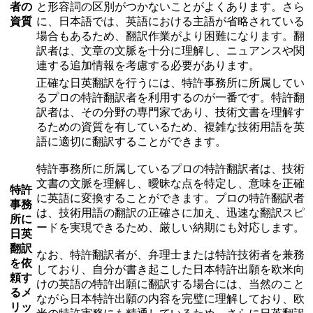
者の
と形容詞の区別がつかないことがよくあります。さら
資質
に、日本語では、英語における主語が省略されている
場合もあるため、翻訳作業がより困難になります。翻
訳者は、文章の文脈を十分に理解し、ニュアンスや関
連する追加情報を考慮する必要があります。
正確な日英翻訳を行うには、特許事務所に所属してい
るプロの特許翻訳者を利用するのが一番です。特許翻
訳者は、その分野の専門家であり、技術文書を理解す
るための資質を有しているため、複雑な技術用語を英
語に適切に翻訳することができます。
特許事務所に所属しているプロの特許翻訳者は、技術
文書の文脈を理解し、曖昧な点を特定し、意味を正確
特許
に英語に変換することができます。プロの特許翻訳者
事務
は、技術用語の翻訳の正確さに加え、迅速な翻訳スピ
所に
ードを実現できるため、厳しい納期にも対応します。
日英
翻訳
なお、特許翻訳者が、弁理士または特許技術者を兼務
を依
しており、自分が書き起こした日本特許出願を欧米向
頼す
けの英語の特許出願に翻訳する場合には、当然のこと
るメ
ながら日本特許出願の内容を完璧に理解しており、欧
リッ