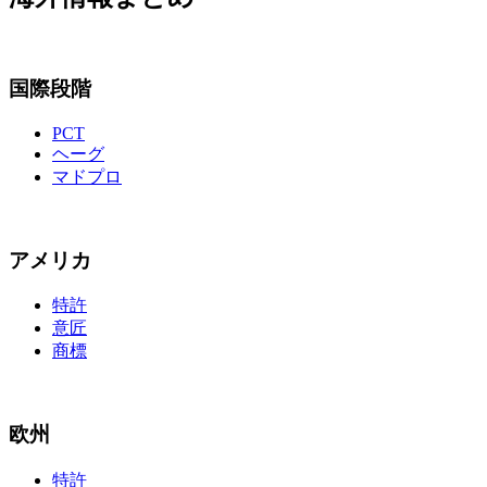
国際段階
PCT
ヘーグ
マドプロ
アメリカ
特許
意匠
商標
欧州
特許