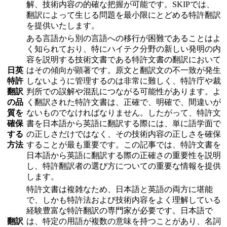
解、技術内容の的確な把握が可能です。SKIPでは、
翻訳によって生じる問題を最小限にとどめる特許翻訳
を提供いたします。
ある言語から別の言語への移行が困難であることはよ
く知られており、特にハイテク分野の新しい発明の内
容を説明する技術文書である特許文書の翻訳において
日英
はその傾向が顕著です。原文と翻訳文の不一致が発生
特許
しないように管理するのは非常に難しく、特許庁や裁
翻訳
判所での誤解や混乱につながる可能性があります。よ
の品
く翻訳された特許文書は、正確で、明確で、間違いが
質を
ないものでなければなりません。したがって、特許文
確保
書を日本語から英語に翻訳する際には、単に語学面で
する
の正しさだけではなく、その技術内容の正しさを確保
方法
することが最も重要です。この記事では、特許文書を
日本語から英語に翻訳する際の正確さの重要性を説明
し、特許翻訳者の選び方についての重要な情報を提供
します。
特許文書は複雑なため、日本語と英語の両方に堪能
で、しかも特許法および技術内容をよく理解している
経験豊富な特許翻訳の専門家が必要です。日本語で
翻訳
は、特定の用語が複数の意味を持つことがあり、名詞