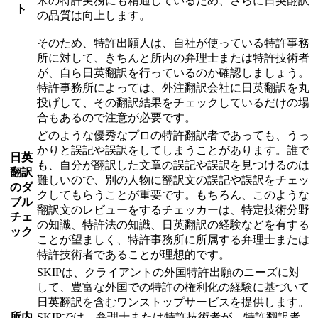
米の特許実務にも精通しているため、さらに日英翻訳
ト
の品質は向上します。
そのため、特許出願人は、自社が使っている特許事務
所に対して、きちんと所内の弁理士または特許技術者
が、自ら日英翻訳を行っているのか確認しましょう。
特許事務所によっては、外注翻訳会社に日英翻訳を丸
投げして、その翻訳結果をチェックしているだけの場
合もあるので注意が必要です。
どのような優秀なプロの特許翻訳者であっても、うっ
かりと誤記や誤訳をしてしまうことがあります。誰で
日英
も、自分が翻訳した文章の誤記や誤訳を見つけるのは
翻訳
難しいので、別の人物に翻訳文の誤記や誤訳をチェッ
のダ
クしてもらうことが重要です。もちろん、このような
ブル
翻訳文のレビューをするチェッカーは、特定技術分野
チェ
の知識、特許法の知識、日英翻訳の経験などを有する
ック
ことが望ましく、特許事務所に所属する弁理士または
特許技術者であることが理想的です。
SKIPは、クライアントの外国特許出願のニーズに対
して、豊富な外国での特許の権利化の経験に基づいて
日英翻訳を含むワンストップサービスを提供します。
所内
SKIPでは、弁理士または特許技術者が、特許翻訳者