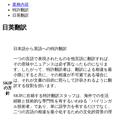
業務内容
特許翻訳
日英翻訳
日英翻訳
日本語から英語への特許翻訳
一つの言語で表現されたものを他言語に翻訳すれば、
その意味やニュアンスは必ず異なったものになりま
す。したがって、特許翻訳者は、翻訳による相違を最
小限にすると共に、その相違が不可避である場合に
は、それが文書の目的に照らして許容されるように翻
SKIP
訳する役割を担います。
の方
針
SKIPに在籍する特許翻訳スタッフは、海外での生活
経験と技術的な専門性を有するいわゆる「バイリンガ
ル技術者」であり、単に語学力を有するだけでなく、
二つの言語の相違を最小化するための文化的背景の理