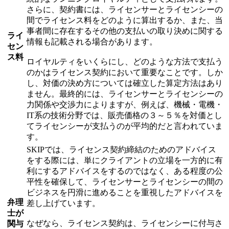
さらに、契約書には、ライセンサーとライセンシーの
間でライセンス料をどのように算出するか、また、当
事者間に存在するその他の支払いの取り決めに関する
ライ
情報も記載される場合があります。
セン
ス料
ロイヤルティをいくらにし、どのような方法で支払う
のかはライセンス契約において重要なことです。しか
し、対価の決め方については確立した算定方法はあり
ません。最終的には、ライセンサーとライセンシーの
力関係や交渉力によりますが、例えば、機械・電機・
IT系の技術分野では、販売価格の３～５％を対価とし
てライセンシーが支払うのが平均的だと言われていま
す。
SKIPでは、ライセンス契約締結のためのアドバイス
をする際には、単にクライアントの立場を一方的に有
利にするアドバイスをするのではなく、ある程度の公
平性を確保して、ライセンサーとライセンシーの間の
ビジネスを円滑に進めることを重視したアドバイスを
弁理
差し上げています。
士が
なぜなら、ライセンス契約は、ライセンシーに付与さ
関与