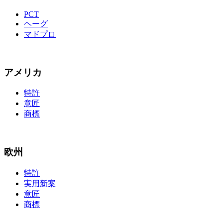
PCT
ヘーグ
マドプロ
アメリカ
特許
意匠
商標
欧州
特許
実用新案
意匠
商標