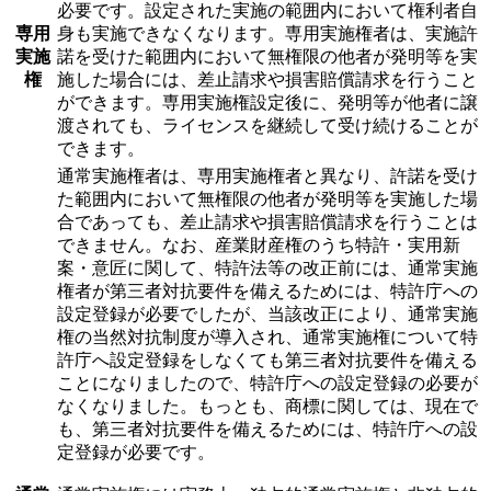
必要です。設定された実施の範囲内において権利者自
専用
身も実施できなくなります。専用実施権者は、実施許
実施
諾を受けた範囲内において無権限の他者が発明等を実
権
施した場合には、差止請求や損害賠償請求を行うこと
ができます。専用実施権設定後に、発明等が他者に譲
渡されても、ライセンスを継続して受け続けることが
できます。
通常実施権者は、専用実施権者と異なり、許諾を受け
た範囲内において無権限の他者が発明等を実施した場
合であっても、差止請求や損害賠償請求を行うことは
できません。なお、産業財産権のうち特許・実用新
案・意匠に関して、特許法等の改正前には、通常実施
権者が第三者対抗要件を備えるためには、特許庁への
設定登録が必要でしたが、当該改正により、通常実施
権の当然対抗制度が導入され、通常実施権について特
許庁へ設定登録をしなくても第三者対抗要件を備える
ことになりましたので、特許庁への設定登録の必要が
なくなりました。もっとも、商標に関しては、現在で
も、第三者対抗要件を備えるためには、特許庁への設
定登録が必要です。