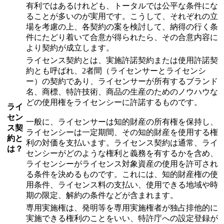
有利ではあるけれども、トータルでは公平な条件にな
ることが多いのが実用です。こうして、それぞれの立
場を考慮の上、各契約の案を検討して、納得の行く条
件にたどり着いて合意が得られたら、その合意内容に
より契約が成立します。
ライセンス契約とは、実施許諾契約または使用許諾契
約とも呼ばれ、2者間（ライセンサーとライセンシ
ー）の契約であり、ライセンサーが所有するブランド
名、商標、特許技術、商品の生産のためのノウハウな
どの使用権をライセンシーに許諾するものです。
ライ
セン
一般に、ライセンサーは知的財産の所有権を保持し、
ス契
ライセンシーは一定期間、その知的財産を使用する権
約と
利の対価を支払います。ライセンス契約は通常、ライ
は？
センシーがどのような権利と義務を有するかを含め、
ライセンシーがライセンス対象資産の使用を許可され
る条件を決めるものです。これには、知的財産権の使
用条件、ライセンス料の支払い、使用できる地域や時
期の限定、解約の条件などが含まれます。
専用実施権は、発明等を専用実施権者が独占排他的に
実施できる権利のことをいい、特許庁への設定登録が