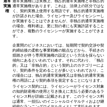
通常
通常実施権には実務上、独占的通常実施権と非独占的
実施
通常実施権があります。これは、法律上の区分ではな
権
く、契約実務上使用する用語です。独占的通常実施権
が許諾された場合、ライセンサー及びライセンシーし
か実施することはできませんが、非独占的通常実施権
の場合、権利者は、更に別の者にも実施許諾すること
ができ、複数のライセンシーが実施することができま
す。
企業間のビジネスにおいては、短期間で契約交渉や契
約締結後の柔軟な事業戦略の観点などから、手続きの
煩雑さが伴う専用実施権の設定という方法を採らない
傾向にあるといわれています。それに代わり、「独占
的」又は「非独占的」という契約上のカテゴリーによ
り、契約条件を定めることが多いといわれており、こ
の場合には、独占的通常実施権又は非独占的通常実施
権の用語により契約条項を規定することになります。
ライセンス契約には、ライセンシーがライセンス対象
の知的財産権の使用と引き換えに支払う必要のあるラ
イセンス料が詳細に記載されます。このライセンス料
は通常、一括払いのイニシャルロイヤルティおよび継
続的なランニングロイヤルティとして支払われます。